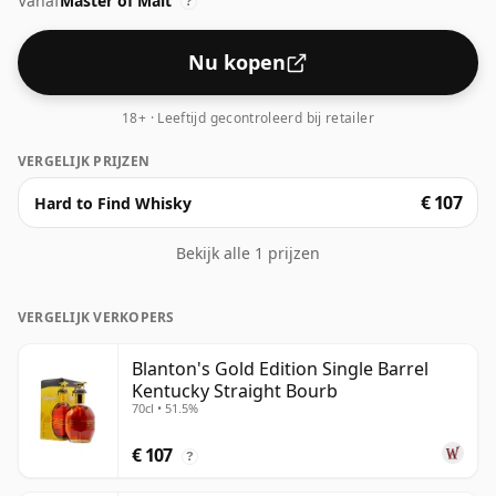
Vanaf
Master of Malt
?
Nu kopen
18+ · Leeftijd gecontroleerd bij retailer
VERGELIJK PRIJZEN
€ 107
Hard to Find Whisky
Bekijk alle 1 prijzen
VERGELIJK VERKOPERS
Blanton's Gold Edition Single Barrel
Kentucky Straight Bourb
70cl • 51.5%
€ 107
?