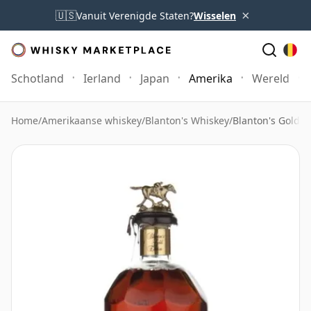
×
🇺🇸
Vanuit Verenigde Staten?
Wisselen
Schotland
Ierland
Japan
Amerika
Wereld
Home
/
Amerikaanse whiskey
/
Blanton's Whiskey
/
Blanton's Gold E