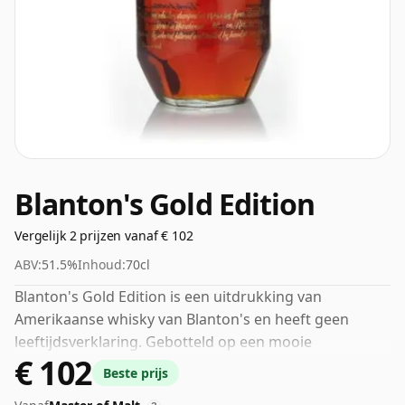
Blanton's Gold Edition
Vergelijk 2 prijzen vanaf € 102
ABV:
51.5%
Inhoud:
70cl
Blanton's Gold Edition is een uitdrukking van
Amerikaanse whisky van Blanton's en heeft geen
leeftijdsverklaring. Gebotteld op een mooie
€ 102
drinksterkte van 51,5% wordt deze whisky geleverd in
Beste prijs
een fles van 70cl.