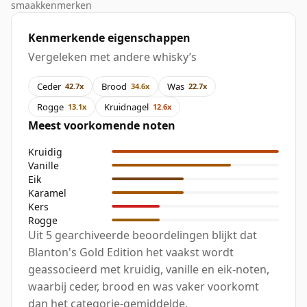
smaakkenmerken
Kenmerkende eigenschappen
Vergeleken met andere whisky’s
Ceder
Brood
Was
42.7x
34.6x
22.7x
Rogge
Kruidnagel
13.1x
12.6x
Meest voorkomende noten
Kruidig
Vanille
Eik
Karamel
Kers
Rogge
Uit 5 gearchiveerde beoordelingen blijkt dat
Blanton's Gold Edition het vaakst wordt
geassocieerd met kruidig, vanille en eik-noten,
waarbij ceder, brood en was vaker voorkomt
dan het categorie-gemiddelde.