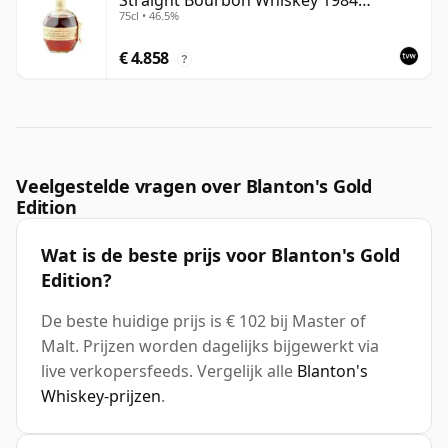
Straight Bourbon Whiskey 1984
75cl • 46.5%
Bottling
€ 4.858
?
Veelgestelde vragen over Blanton's Gold
Edition
Wat is de beste prijs voor Blanton's Gold
Edition?
De beste huidige prijs is € 102 bij Master of
Malt. Prijzen worden dagelijks bijgewerkt via
live verkopersfeeds. Vergelijk alle
Blanton's
Whiskey-prijzen
.