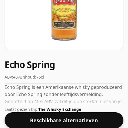
Echo Spring
ABV:
40%
Inhoud:
75cl
Echo Spring is een Amerikaanse whisky geproduceerd
door Echo Spring zonder leeftijdsvermelding.
Gebotteld op 40% ABV, zal dit je qua sterkte niet van je
sokken blazen, maar het zal zeker een drinkbare geest
Laatst gezien bij:
The Whisky Exchange
zijn.
Beschikbare alternatieven