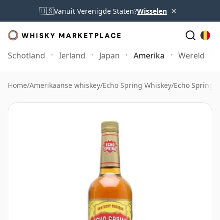
×
🇺🇸
Vanuit Verenigde Staten?
Wisselen
Schotland
Ierland
Japan
Amerika
Wereld
Home
/
Amerikaanse whiskey
/
Echo Spring Whiskey
/
Echo Spring