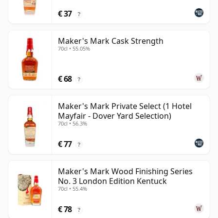
€ 37
?
Maker's Mark Cask Strength
70cl • 55.05%
€ 68
?
Maker's Mark Private Select (1 Hotel
Mayfair - Dover Yard Selection)
70cl • 56.3%
€ 77
?
Maker's Mark Wood Finishing Series
No. 3 London Edition Kentuck
70cl • 55.4%
€ 78
?