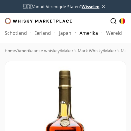
×
🇺🇸
Vanuit Verenigde Staten?
Wisselen
Schotland
Ierland
Japan
Amerika
Wereld
Home
/
Amerikaanse whiskey
/
Maker's Mark Whisky
/
Maker's Mark 