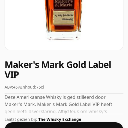
Maker's Mark Gold Label
VIP
ABV:
45%
Inhoud:
75cl
Deze Amerikaanse Whisky is gedistilleerd door
Maker's Mark. Maker's Mark Gold Label VIP heeft
geen leeftijdsverklaring. Altijd leuk om whisky's
gebotteld te zien met een alcoholpercentage van 45%,
Laatst gezien bij:
The Whisky Exchange
deze wordt geleverd in de normale maat van 75cl.