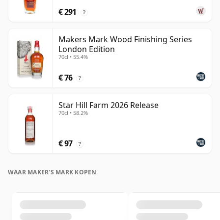
€ 291
?
Makers Mark Wood Finishing Series
London Edition
70cl • 55.4%
€ 76
?
Star Hill Farm 2026 Release
70cl • 58.2%
€ 97
?
WAAR MAKER'S MARK KOPEN