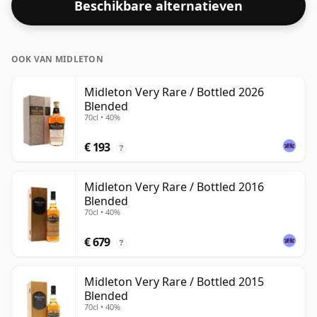
Beschikbare alternatieven
bij de 43% of 46% bottelen, zijn er nog steeds enkele
fijne whisky's met een lagere sterkte.
OOK VAN MIDLETON
Midleton Very Rare / Bottled 2026
Blended
70cl • 40%
€ 193
?
Midleton Very Rare / Bottled 2016
Blended
70cl • 40%
€ 679
?
Midleton Very Rare / Bottled 2015
Blended
70cl • 40%