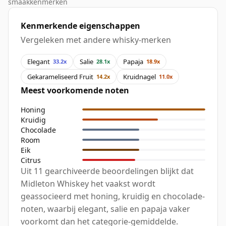
smaakkenmerken
Kenmerkende eigenschappen
Vergeleken met andere whisky-merken
Elegant
Salie
Papaja
33.2x
28.1x
18.9x
Gekarameliseerd Fruit
Kruidnagel
14.2x
11.0x
Meest voorkomende noten
Honing
Kruidig
Chocolade
Room
Eik
Citrus
Uit 11 gearchiveerde beoordelingen blijkt dat
Midleton Whiskey het vaakst wordt
geassocieerd met honing, kruidig en chocolade-
noten, waarbij elegant, salie en papaja vaker
voorkomt dan het categorie-gemiddelde.