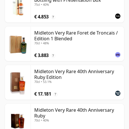
Bottling with Presentation Box
75cl • 40%
€ 4.853
?
Midleton Very Rare Foret de Troncais /
Edition 1 Blended
70cl • 48%
€ 3.883
?
Midleton Very Rare 40th Anniversary
Ruby Edition
70cl • 53.1%
€ 17.181
?
Midleton Very Rare 40th Anniversary
Ruby
70cl • 40%