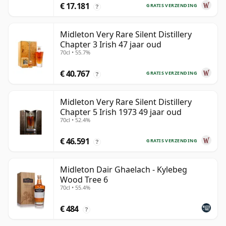
€ 17.181
GRATIS VERZENDING
?
Midleton Very Rare Silent Distillery
Chapter 3 Irish 47 jaar oud
70cl • 55.7%
€ 40.767
GRATIS VERZENDING
?
Midleton Very Rare Silent Distillery
Chapter 5 Irish 1973 49 jaar oud
70cl • 52.4%
€ 46.591
GRATIS VERZENDING
?
Midleton Dair Ghaelach - Kylebeg
Wood Tree 6
70cl • 55.4%
€ 484
?