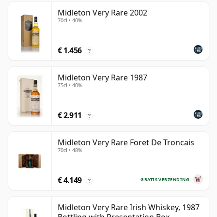
Midleton Very Rare 2002
70cl • 40%
€ 1.456
?
Midleton Very Rare 1987
75cl • 40%
€ 2.911
?
Midleton Very Rare Foret De Troncais
70cl • 48%
€ 4.149
GRATIS VERZENDING
?
Midleton Very Rare Irish Whiskey, 1987