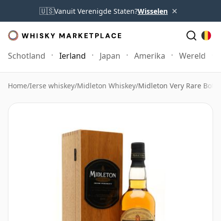
×
🇺🇸
Vanuit Verenigde Staten?
Wisselen
Schotland
Ierland
Japan
Amerika
Wereld
Home
/
Ierse whiskey
/
Midleton Whiskey
/
Midleton Very Rare Bottl