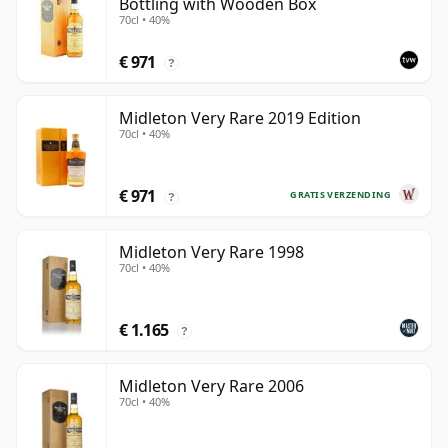
Bottling with Wooden Box
70cl • 40%
€ 971
?
Midleton Very Rare 2019 Edition
70cl • 40%
€ 971
GRATIS VERZENDING
?
Midleton Very Rare 1998
70cl • 40%
€ 1.165
?
Midleton Very Rare 2006
70cl • 40%