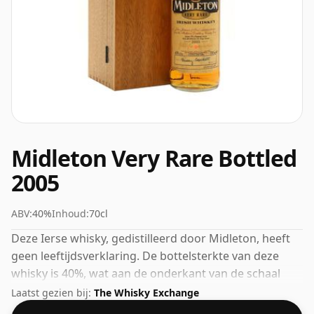
Midleton Very Rare Bottled
2005
ABV:
40%
Inhoud:
70cl
Deze Ierse whisky, gedistilleerd door Midleton, heeft
geen leeftijdsverklaring. De bottelsterkte van deze
whisky is 40%, wat aan de onderkant van de schaal
voor whisky's ligt. Hoewel veel consumenten er
Laatst gezien bij:
The Whisky Exchange
tegenwoordig op aandringen dat producenten dichter