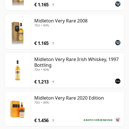
€ 1.165
?
Midleton Very Rare 2008
70cl • 40%
€ 1.165
?
Midleton Very Rare Irish Whiskey, 1997
Bottling
70cl • 40%
€ 1.213
?
Midleton Very Rare 2020 Edition
70cl • 40%
€ 1.456
GRATIS VERZENDING
?