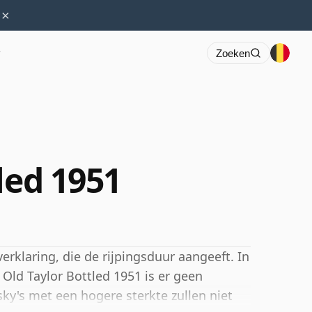
×
r
Zoeken
led 1951
erklaring, die de rijpingsduur aangeeft. In
Old Taylor Bottled 1951 is er geen
sky's met een hogere sterkte zullen niet