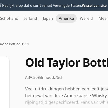
🇸
Het lijkt erop dat u surft vanuit Verenigde Staten.
Wissel van site
Schotland
Ierland
Japan
Amerika
Wereld
Mee
aylor Bottled 1951
Old Taylor Bott
ABV:
50%
Inhoud:
75cl
Veel uitdrukkingen hebben een leeftijdsv
het geval van deze Amerikaanse Whisky, 
rijpingstijd gespecificeerd. Fans van whi