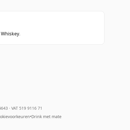
 Whiskey
.
04643
·
VAT 519 9116 71
okievoorkeuren
•
Drink met mate