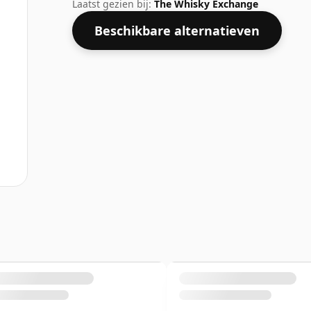
teleurgesteld zijn door deze botteling 
Laatst gezien bij:
The Whisky Exchange
Beschikbare alternatieven