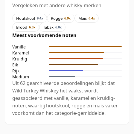
Vergeleken met andere whisky-merken
Houtskool
Rogge
Mais
9.4x
6.9x
6.4x
Brood
Tabak
6.3x
6.0x
Meest voorkomende noten
Vanille
Karamel
Kruidig
Eik
Rijk
Medium
Uit 62 gearchiveerde beoordelingen blijkt dat
Wild Turkey Whiskey het vaakst wordt
geassocieerd met vanille, karamel en kruidig-
noten, waarbij houtskool, rogge en mais vaker
voorkomt dan het categorie-gemiddelde.