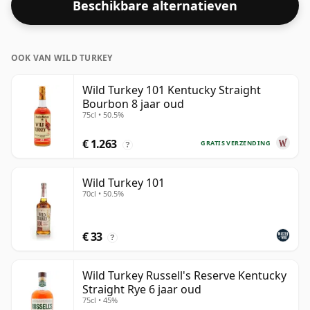
Beschikbare alternatieven
OOK VAN WILD TURKEY
Wild Turkey 101 Kentucky Straight
Bourbon 8 jaar oud
75cl • 50.5%
€ 1.263
GRATIS VERZENDING
?
Wild Turkey 101
70cl • 50.5%
€ 33
?
Wild Turkey Russell's Reserve Kentucky
Straight Rye 6 jaar oud
75cl • 45%