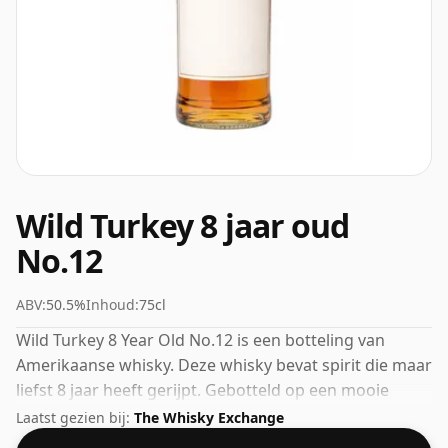
Wild Turkey 8 jaar oud
No.12
ABV:
50.5%
Inhoud:
75cl
Wild Turkey 8 Year Old No.12 is een botteling van
Amerikaanse whisky. Deze whisky bevat spirit die maar
liefst 8 jaar heeft gerijpt. Gebotteld op een mooie
drinksterkte van 50,5% wordt deze whisky geleverd in
Laatst gezien bij:
The Whisky Exchange
een fles van 75cl.