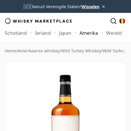
×
🇺🇸
Vanuit Verenigde Staten?
Wisselen
Schotland
Ierland
Japan
Amerika
Wereld
Home
/
Amerikaanse whiskey
/
Wild Turkey Whiskey
/
Wild Turkey 8 