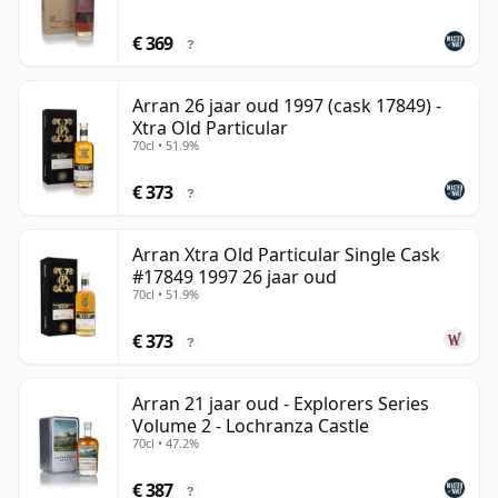
€ 369
?
Arran 26 jaar oud 1997 (cask 17849) -
Xtra Old Particular
70cl • 51.9%
€ 373
?
Arran Xtra Old Particular Single Cask
#17849 1997 26 jaar oud
70cl • 51.9%
€ 373
?
Arran 21 jaar oud - Explorers Series
Volume 2 - Lochranza Castle
70cl • 47.2%
€ 387
?