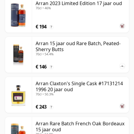
Arran 2023 Limited Edition 17 jaar oud
70cl • 46%
€ 194
?
Arran 15 jaar oud Rare Batch, Peated-
Sherry Butts
70cl • 54.4%
€ 146
?
Arran Claxton's Single Cask #17131214
1996 20 jaar oud
70cl • 50.3%
€ 243
?
Arran Rare Batch French Oak Bordeaux
15 jaar oud