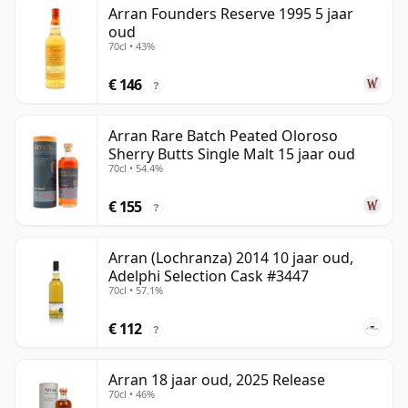
Arran Founders Reserve 1995 5 jaar
oud
70cl • 43%
€ 146
?
Arran Rare Batch Peated Oloroso
Sherry Butts Single Malt 15 jaar oud
70cl • 54.4%
€ 155
?
Arran (Lochranza) 2014 10 jaar oud,
Adelphi Selection Cask #3447
70cl • 57.1%
€ 112
?
Arran 18 jaar oud, 2025 Release
70cl • 46%