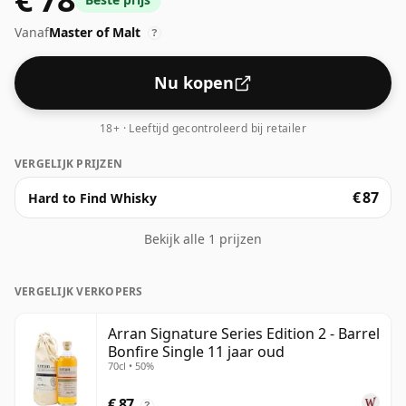
een kwart vat geeft deze whisky smaken doordrenkt
Vanaf
Master of Malt
met citrus en hints van vanille. Gebotteld op 50% ABV.
?
Nu kopen
18+ · Leeftijd gecontroleerd bij retailer
VERGELIJK PRIJZEN
€ 87
Hard to Find Whisky
Bekijk alle 1 prijzen
VERGELIJK VERKOPERS
Arran Signature Series Edition 2 - Barrel
Bonfire Single 11 jaar oud
70cl • 50%
€ 87
?