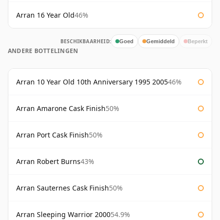
Arran 16 Year Old
46%
BESCHIKBAARHEID:
Goed
Gemiddeld
Beperkt
ANDERE BOTTELINGEN
Arran 10 Year Old 10th Anniversary 1995 2005
46%
Arran Amarone Cask Finish
50%
Arran Port Cask Finish
50%
Arran Robert Burns
43%
Arran Sauternes Cask Finish
50%
Arran Sleeping Warrior 2000
54.9%