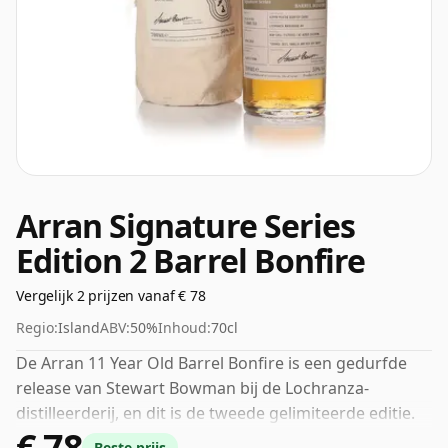
Arran Signature Series
Edition 2 Barrel Bonfire
Vergelijk 2 prijzen vanaf € 78
Regio:
Island
ABV:
50%
Inhoud:
70cl
De Arran 11 Year Old Barrel Bonfire is een gedurfde
release van Stewart Bowman bij de Lochranza-
distilleerderij, en dit is de tweede gelimiteerde editie.
€ 78
Zwaar geturfd met een rijk, vol karakter. De rijping op
Beste prijs