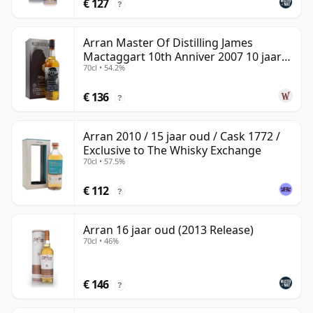
€ 127
?
Arran Master Of Distilling James
Mactaggart 10th Anniver 2007 10 jaar
70cl • 54.2%
oud
€ 136
?
Arran 2010 / 15 jaar oud / Cask 1772 /
Exclusive to The Whisky Exchange
70cl • 57.5%
€ 112
?
Arran 16 jaar oud (2013 Release)
70cl • 46%
€ 146
?