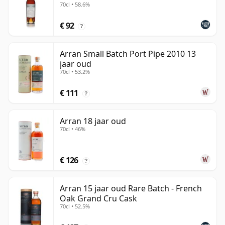
70cl • 58.6%
€ 92
?
Arran Small Batch Port Pipe 2010 13
jaar oud
70cl • 53.2%
€ 111
?
Arran 18 jaar oud
70cl • 46%
€ 126
?
Arran 15 jaar oud Rare Batch - French
Oak Grand Cru Cask
70cl • 52.5%