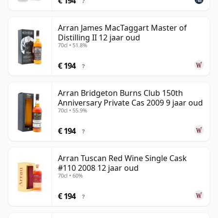
€ 194
?
Arran James MacTaggart Master of
Distilling II 12 jaar oud
70cl • 51.8%
€ 194
?
Arran Bridgeton Burns Club 150th
Anniversary Private Cas 2009 9 jaar oud
70cl • 55.9%
€ 194
?
Arran Tuscan Red Wine Single Cask
#110 2008 12 jaar oud
70cl • 60%
€ 194
?