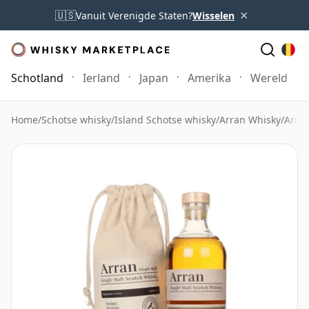
×
🇺🇸
Vanuit Verenigde Staten?
Wisselen
Schotland
Ierland
Japan
Amerika
Wereld
Home
/
Schotse whisky
/
Island Schotse whisky
/
Arran Whisky
/
Arran