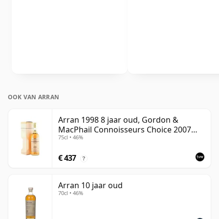
OOK VAN ARRAN
Arran 1998 8 jaar oud, Gordon &
MacPhail Connoisseurs Choice 2007
75cl • 46%
Bottling - US Import
€ 437
?
Arran 10 jaar oud
70cl • 46%