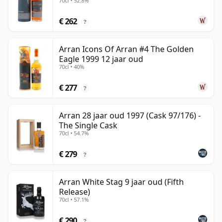
70cl • 52.8%
€ 262
?
Arran Icons Of Arran #4 The Golden
Eagle 1999 12 jaar oud
70cl • 40%
€ 277
?
Arran 28 jaar oud 1997 (Cask 97/176) -
The Single Cask
70cl • 54.7%
€ 279
?
Arran White Stag 9 jaar oud (Fifth
Release)
70cl • 57.1%
€ 290
?