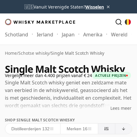
×
🇺🇸
Vanuit Verenigde Staten?
Wisselen
Schotland
Ierland
Japan
Amerika
Wereld
Home
/
Schotse whisky
/
Single Malt Scotch Whisky
Single Malt Scotch Whisky
Vergelijk meer dan 4.400 prijzen vanaf € 24
ACTUELE PRIJZEN
Single Malt Scotch whisky geniet een zeldzame mate
van eerbied in de whiskywereld, geassocieerd als het
is met geschiedenis, individualiteit en complexiteit. Het
wordt gemaakt van slechts drie grondstoffen —
Lees meer
gemout gerst, water en gist — en moet gedistilleerd
SHOP SINGLE MALT SCOTCH WHISKY
worden in één enkele distilleerderij door
batchdistillatie in koperen pot stills. Het moet
Distilleerderijen 132
Merken 16
vervolgens gerijpt worden in Schotland in eiken vaten