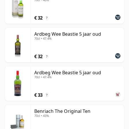
verwarmingsregime, afsnijpunten, condensortype en
vatselectie dragen allemaal bij aan het uiteindelijke
karakter van de whisky. Regionale identiteit kan nog
€ 32
?
steeds betekenis hebben, maar de individualiteit van
een single malt wordt uiteindelijk bepaald door de
Ardbeg Wee Beastie 5 jaar oud
specifieke keuzes die in de distilleerderij zelf worden
70cl • 47.4%
gemaakt.
€ 32
?
Ardbeg Wee Beastie 5 jaar oud
70cl • 47.4%
€ 33
?
Benriach The Original Ten
70cl • 43%