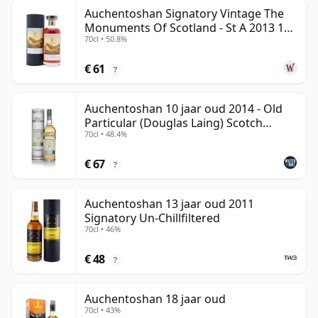
Auchentoshan Signatory Vintage The
Monuments Of Scotland - St A 2013 13
70cl • 50.8%
jaar oud
€ 61
?
Auchentoshan 10 jaar oud 2014 - Old
Particular (Douglas Laing) Scotch
70cl • 48.4%
Whisky
€ 67
?
Auchentoshan 13 jaar oud 2011
Signatory Un-Chillfiltered
70cl • 46%
€ 48
?
Auchentoshan 18 jaar oud
70cl • 43%