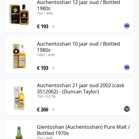
Auchentoshan 12 jaar oud / Bottled
1980s
75cl • 40%
€ 193
?
Auchentoshan 10 jaar oud / Bottled
1980s
100cl • 43%
€ 193
?
Auchentoshan 21 jaar oud 2002 (cask
3512062) - (Duncan Taylor)
70cl • 53.7%
€ 266
?
Glentoshan (Auchentoshan) Pure Malt /
Bottled 1970s
75cl • 40%