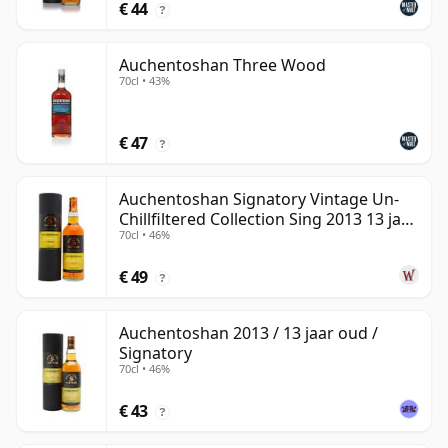
€ 44
?
Auchentoshan Three Wood
70cl • 43%
€ 47
?
Auchentoshan Signatory Vintage Un-
Chillfiltered Collection Sing 2013 13 jaar
70cl • 46%
oud
€ 49
?
Auchentoshan 2013 / 13 jaar oud /
Signatory
70cl • 46%
€ 43
?