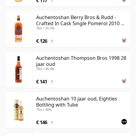
€ 117
?
Auchentoshan Berry Bros & Rudd -
Crafted In Cask Single Pomerol 2010 15
70cl • 55.7%
jaar oud
€ 126
?
Auchentoshan Thompson Bros 1998 28
jaar oud
70cl • 45.9%
€ 141
?
Auchentoshan 10 jaar oud, Eighties
Bottling with Tube
75cl • 40%
€ 146
?