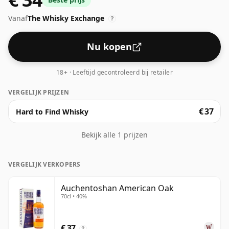
zijdezachte ervaring op, gedomineerd door smaken
Vanaf
The Whisky Exchange
van kokosnoot, toffee en zoete specerijen. Een heerlijk
?
delicate en gemakkelijk drinkbare whisky.
Nu kopen
18+ · Leeftijd gecontroleerd bij retailer
VERGELIJK PRIJZEN
€ 37
Hard to Find Whisky
Bekijk alle 1 prijzen
VERGELIJK VERKOPERS
Auchentoshan American Oak
70cl • 40%
€ 37
?