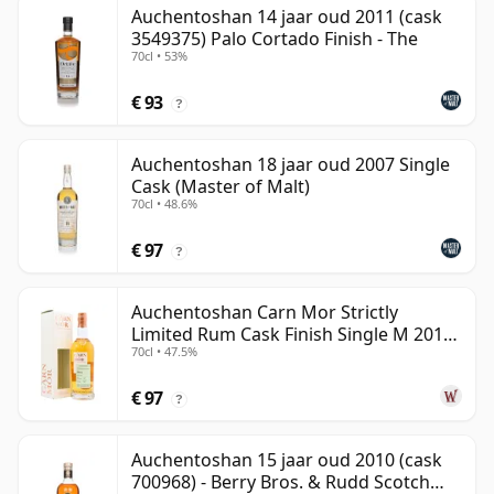
Auchentoshan 14 jaar oud 2011 (cask
3549375) Palo Cortado Finish - The
70cl • 53%
€ 93
?
Auchentoshan 18 jaar oud 2007 Single
Cask (Master of Malt)
70cl • 48.6%
€ 97
?
Auchentoshan Carn Mor Strictly
Limited Rum Cask Finish Single M 2011
70cl • 47.5%
9 jaar oud
€ 97
?
Auchentoshan 15 jaar oud 2010 (cask
700968) - Berry Bros. & Rudd Scotch