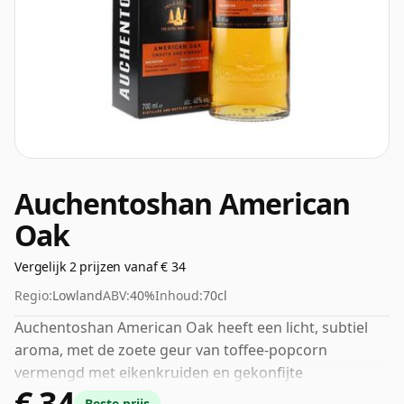
Auchentoshan American
Oak
Vergelijk 2 prijzen vanaf € 34
Regio:
Lowland
ABV:
40%
Inhoud:
70cl
Auchentoshan American Oak heeft een licht, subtiel
aroma, met de zoete geur van toffee-popcorn
vermengd met eikenkruiden en gekonfijte
€ 34
sinaasappelschil. In de mond levert het een zachte,
Beste prijs