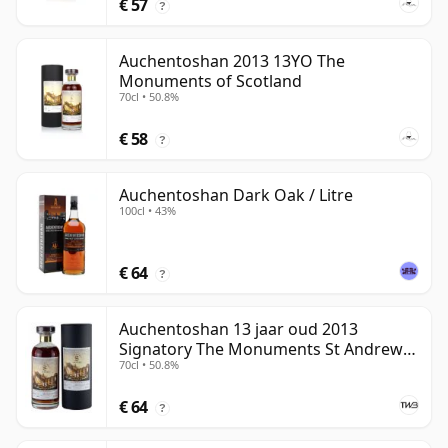
€ 57
?
Auchentoshan 2013 13YO The
Monuments of Scotland
70cl • 50.8%
€ 58
?
Auchentoshan Dark Oak / Litre
100cl • 43%
€ 64
?
Auchentoshan 13 jaar oud 2013
Signatory The Monuments St Andrews
70cl • 50.8%
Cathedral
€ 64
?