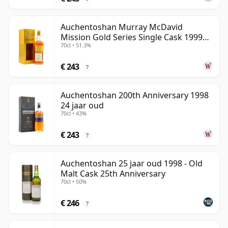
Auchentoshan Murray McDavid
Mission Gold Series Single Cask 1999
70cl • 51.3%
24 jaar oud
€ 243
?
Auchentoshan 200th Anniversary 1998
24 jaar oud
70cl • 43%
€ 243
?
Auchentoshan 25 jaar oud 1998 - Old
Malt Cask 25th Anniversary
70cl • 50%
€ 246
?