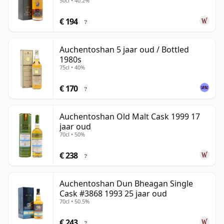
50cl • 40.2%
€ 194
?
Auchentoshan 5 jaar oud / Bottled
1980s
75cl • 40%
€ 170
?
Auchentoshan Old Malt Cask 1999 17
jaar oud
70cl • 50%
€ 238
?
Auchentoshan Dun Bheagan Single
Cask #3868 1993 25 jaar oud
70cl • 50.5%
€ 243
?