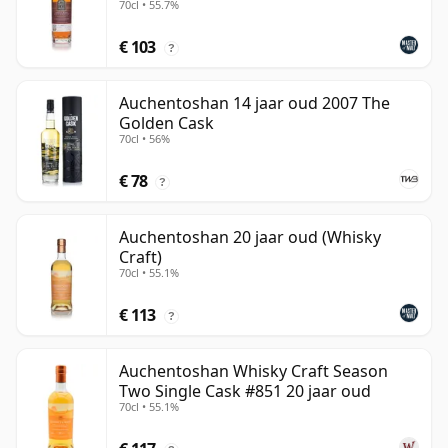
70cl • 55.7%
Whisky
€ 103
?
Auchentoshan 14 jaar oud 2007 The
Golden Cask
70cl • 56%
€ 78
?
Auchentoshan 20 jaar oud (Whisky
Craft)
70cl • 55.1%
€ 113
?
Auchentoshan Whisky Craft Season
Two Single Cask #851 20 jaar oud
70cl • 55.1%