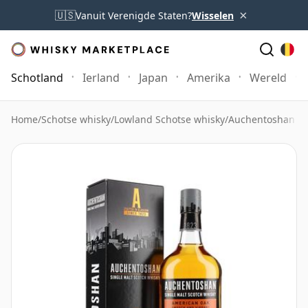
×
🇺🇸
Vanuit Verenigde Staten?
Wisselen
Schotland
Ierland
Japan
Amerika
Wereld
Home
/
Schotse whisky
/
Lowland Schotse whisky
/
Auchentoshan W