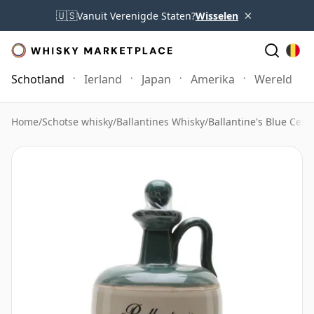
×
🇺🇸
Vanuit Verenigde Staten?
Wisselen
Schotland
Ierland
Japan
Amerika
Wereld
Home
/
Schotse whisky
/
Ballantines Whisky
/
Ballantine's Blue Cer