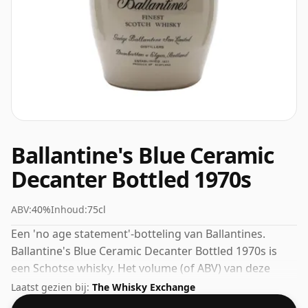
Ballantine's Blue Ceramic
Decanter Bottled 1970s
ABV:
40%
Inhoud:
75cl
Een 'no age statement'-botteling van Ballantines.
Ballantine's Blue Ceramic Decanter Bottled 1970s is
een Schotse whisky. Het volume (of ABV) van deze
whisky is 40 procent, wat gebruikelijk is voor blended
Laatst gezien bij:
The Whisky Exchange
Scotch, hoewel veel single malts-whisky's