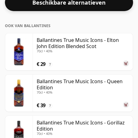
Beschikbare alternatieven
tegenwoordig op hogere sterktes worden gebotteld.
De flesgrootte is 75cl.
OOK VAN BALLANTINES
Ballantines True Music Icons - Elton
John Edition Blended Scot
70cl • 40%
€ 29
?
Ballantines True Music Icons - Queen
Edition
70cl • 40%
€ 39
?
Ballantines True Music Icons - Gorillaz
Edition
70cl • 40%