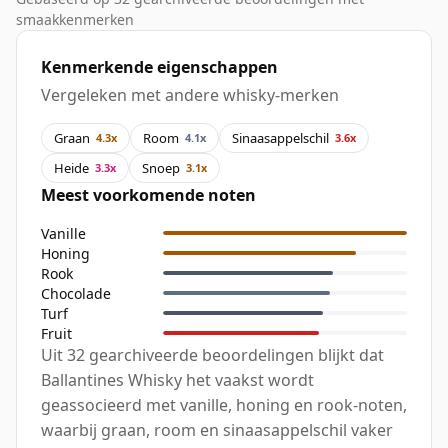
smaakkenmerken
Kenmerkende eigenschappen
Vergeleken met andere whisky-merken
Graan
Room
Sinaasappelschil
4.3x
4.1x
3.6x
Heide
Snoep
3.3x
3.1x
Meest voorkomende noten
Vanille
Honing
Rook
Chocolade
Turf
Fruit
Uit 32 gearchiveerde beoordelingen blijkt dat
Ballantines Whisky het vaakst wordt
geassocieerd met vanille, honing en rook-noten,
waarbij graan, room en sinaasappelschil vaker