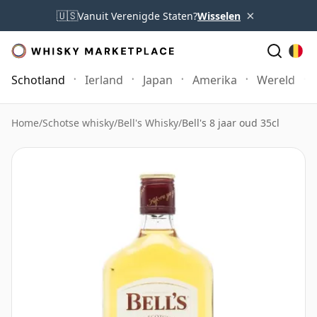
×
🇺🇸
Vanuit Verenigde Staten?
Wisselen
Schotland
Ierland
Japan
Amerika
Wereld
Home
/
Schotse whisky
/
Bell's Whisky
/
Bell's 8 jaar oud 35cl