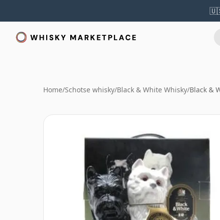
🇺
Home
/
Schotse whisky
/
Black & White Whisky
/
Black & 