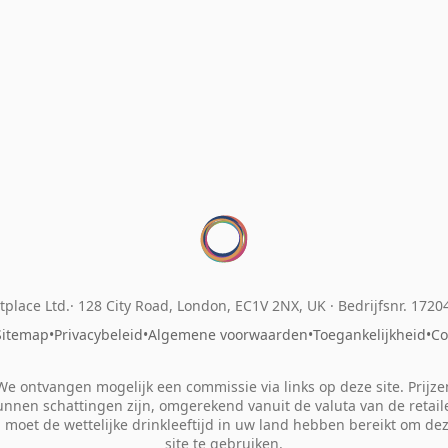
place Ltd.
128 City Road, London, EC1V 2NX, UK ·
Bedrijfsnr. 172
Sitemap
•
Privacybeleid
•
Algemene voorwaarden
•
Toegankelijkheid
•
Co
We ontvangen mogelijk een commissie via links op deze site. Prijze
unnen schattingen zijn, omgerekend vanuit de valuta van de retaile
 moet de wettelijke drinkleeftijd in uw land hebben bereikt om de
site te gebruiken.