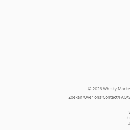
© 2026 Whisky Market
Zoeken
•
Over ons
•
Contact
•
FAQ
•
k
U