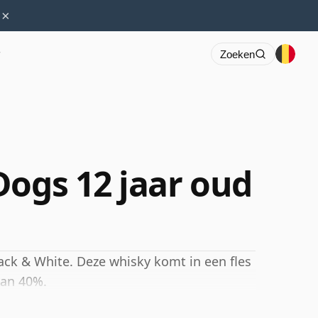
×
r
Zoeken
Dogs 12 jaar oud
ack & White. Deze whisky komt in een fles
van 40%.