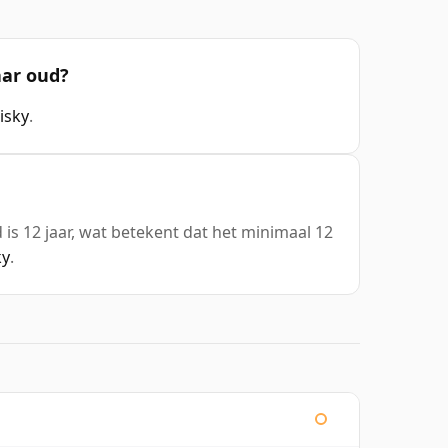
aar oud?
isky
.
is 12 jaar, wat betekent dat het minimaal 12
ky
.