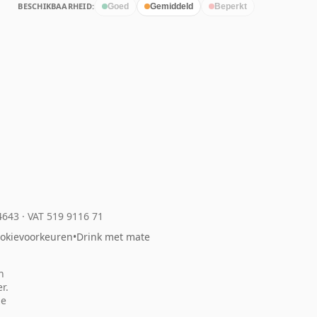
BESCHIKBAARHEID:
Goed
Gemiddeld
Beperkt
04643
·
VAT 519 9116 71
okievoorkeuren
•
Drink met mate
n
r.
ze