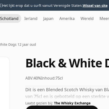
🇸
Het lijkt erop dat u surft vanuit Verenigde Staten.
Wissel van site
Schotland
Ierland
Japan
Amerika
Wereld
Mee
White Dogs 12 jaar oud
Black & White 
ABV:
40%
Inhoud:
75cl
Dit is een Blended Scotch Whisky van Bl
van 75cl en is gebotteld op een sterkte 
Laatst gezien bij:
The Whisky Exchange