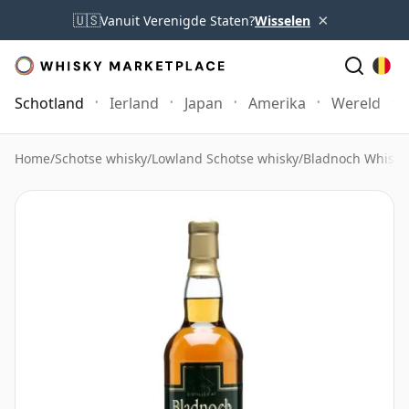
×
🇺🇸
Vanuit Verenigde Staten?
Wisselen
Schotland
Ierland
Japan
Amerika
Wereld
Home
/
Schotse whisky
/
Lowland Schotse whisky
/
Bladnoch Whisky