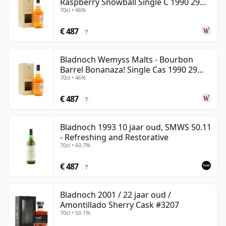
Raspberry Snowball Single C 1990 29
70cl • 46%
jaar oud
€ 487
?
Bladnoch Wemyss Malts - Bourbon
Barrel Bonanaza! Single Cas 1990 29
70cl • 46%
jaar oud
€ 487
?
Bladnoch 1993 10 jaar oud, SMWS 50.11
- Refreshing and Restorative
70cl • 60.7%
€ 487
?
Bladnoch 2001 / 22 jaar oud /
Amontillado Sherry Cask #3207
70cl • 50.1%