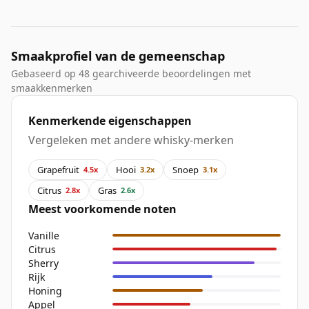
Smaakprofiel van de gemeenschap
Gebaseerd op 48 gearchiveerde beoordelingen met
smaakkenmerken
Kenmerkende eigenschappen
Vergeleken met andere whisky-merken
Grapefruit
Hooi
Snoep
4.5x
3.2x
3.1x
Citrus
Gras
2.8x
2.6x
Meest voorkomende noten
Vanille
Citrus
Sherry
Rijk
Honing
Appel