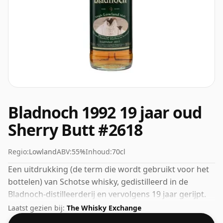
Bladnoch 1992 19 jaar oud
Sherry Butt #2618
Regio:
Lowland
ABV:
55%
Inhoud:
70cl
Een uitdrukking (de term die wordt gebruikt voor het
bottelen) van Schotse whisky, gedistilleerd in de
Bladnoch-distilleerderij en vervolgens 19 jaar gerijpt.
Wordt geleverd in een standaardfles van 70 cl met een
Laatst gezien bij:
The Whisky Exchange
afwijkende sterkte van 55%.