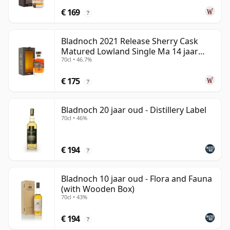
€ 169
?
Bladnoch 2021 Release Sherry Cask
Matured Lowland Single Ma 14 jaar
70cl • 46.7%
oud
€ 175
?
Bladnoch 20 jaar oud - Distillery Label
70cl • 46%
€ 194
?
Bladnoch 10 jaar oud - Flora and Fauna
(with Wooden Box)
70cl • 43%
€ 194
?