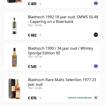
€ 405
?
Bladnoch 1992 18 jaar oud, SMWS 50.48
- Capering on a Riverbank
70cl • 54.6%
€ 682
?
Bladnoch 1990 / 34 jaar oud / Whisky
Sponge Edition 90
70cl • 55.1%
€ 545
?
Bladnoch Rare Malts Selection 1977 23
jaar oud
70cl • 53.6%
€ 876
GRATIS VERZENDING
?