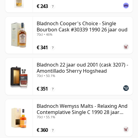
€ 243
?
Bladnoch Cooper's Choice - Single
Bourbon Cask #30339 1990 26 jaar oud
70cl • 46%
€ 341
?
Bladnoch 22 jaar oud 2001 (cask 3207) -
Amontillado Sherry Hogshead
70cl • 50.1%
€ 351
?
Bladnoch Wemyss Malts - Relaxing And
Contemplative Single C 1990 28 jaar
70cl • 55.1%
oud
€ 360
?