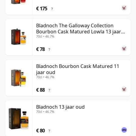
€ 175
?
Bladnoch The Galloway Collection
Bourbon Cask Matured Lowla 13 jaar
70cl • 46.7%
oud
€ 78
?
Bladnoch Bourbon Cask Matured 11
jaar oud
70cl • 46.7%
€ 88
?
Bladnoch 13 jaar oud
70cl • 46.7%
€ 80
?