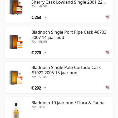
Sherry Cask Lowland Single 2001 22
70cl • 49.5%
jaar oud
€ 263
?
Bladnoch Single Port Pipe Cask #6703
2007 14 jaar oud
70cl • 55.9%
€ 270
?
Bladnoch Single Palo Cortado Cask
#1022 2005 15 jaar oud
70cl • 51.4%
€ 292
?
Bladnoch 10 jaar oud / Flora & Fauna
70cl • 43%