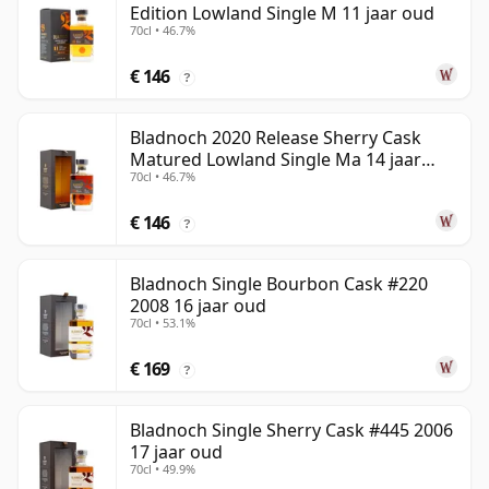
Edition Lowland Single M 11 jaar oud
70cl • 46.7%
€ 146
?
Bladnoch 2020 Release Sherry Cask
Matured Lowland Single Ma 14 jaar
70cl • 46.7%
oud
€ 146
?
Bladnoch Single Bourbon Cask #220
2008 16 jaar oud
70cl • 53.1%
€ 169
?
Bladnoch Single Sherry Cask #445 2006
17 jaar oud
70cl • 49.9%