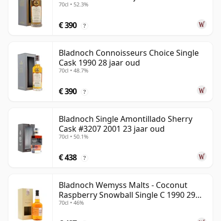
70cl • 52.3%
€ 390
?
Bladnoch Connoisseurs Choice Single
Cask 1990 28 jaar oud
70cl • 48.7%
€ 390
?
Bladnoch Single Amontillado Sherry
Cask #3207 2001 23 jaar oud
70cl • 50.1%
€ 438
?
Bladnoch Wemyss Malts - Coconut
Raspberry Snowball Single C 1990 29
70cl • 46%
jaar oud