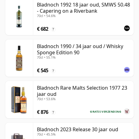
Bladnoch 1992 18 jaar oud, SMWS 50.48
- Capering on a Riverbank
70cl • 54.6%
€ 682
?
Bladnoch 1990 / 34 jaar oud / Whisky
Sponge Edition 90
70cl • 55.1%
€ 545
?
Bladnoch Rare Malts Selection 1977 23
jaar oud
70cl • 53.6%
€ 876
GRATIS VERZENDING
?
Bladnoch 2023 Release 30 jaar oud
70cl • 45.5%