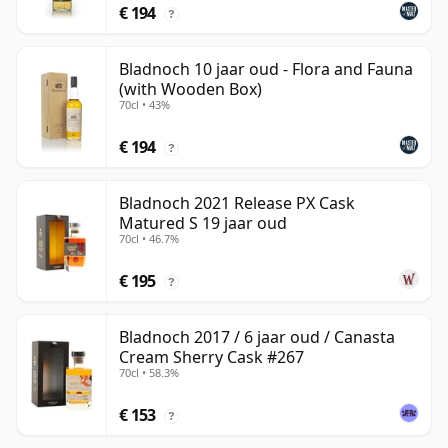
€ 194
?
Bladnoch 10 jaar oud - Flora and Fauna
(with Wooden Box)
70cl • 43%
€ 194
?
Bladnoch 2021 Release PX Cask
Matured S 19 jaar oud
70cl • 46.7%
€ 195
?
Bladnoch 2017 / 6 jaar oud / Canasta
Cream Sherry Cask #267
70cl • 58.3%
€ 153
?