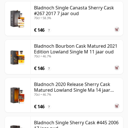
Bladnoch Single Canasta Sherry Cask
#267 2017 7 jaar oud
70cl • 58.3%
€ 146
?
Bladnoch Bourbon Cask Matured 2021
Edition Lowland Single M 11 jaar oud
70cl • 46.7%
€ 146
?
Bladnoch 2020 Release Sherry Cask
Matured Lowland Single Ma 14 jaar
70cl • 46.7%
oud
€ 146
?
Bladnoch Single Sherry Cask #445 2006