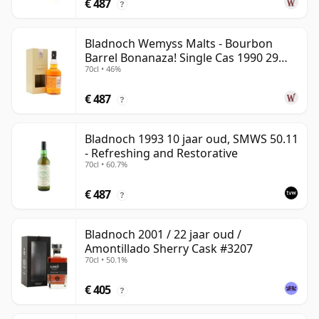
€ 487
?
Bladnoch Wemyss Malts - Bourbon
Barrel Bonanaza! Single Cas 1990 29
70cl • 46%
jaar oud
€ 487
?
Bladnoch 1993 10 jaar oud, SMWS 50.11
- Refreshing and Restorative
70cl • 60.7%
€ 487
?
Bladnoch 2001 / 22 jaar oud /
Amontillado Sherry Cask #3207
70cl • 50.1%
€ 405
?