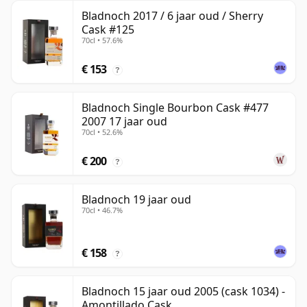
Bladnoch 2017 / 6 jaar oud / Sherry
Cask #125
70cl • 57.6%
€ 153
?
Bladnoch Single Bourbon Cask #477
2007 17 jaar oud
70cl • 52.6%
€ 200
?
Bladnoch 19 jaar oud
70cl • 46.7%
€ 158
?
Bladnoch 15 jaar oud 2005 (cask 1034) -
Amontillado Cask