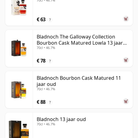
70cl • 46.7%
€ 63
?
Bladnoch The Galloway Collection
Bourbon Cask Matured Lowla 13 jaar
70cl • 46.7%
oud
€ 78
?
Bladnoch Bourbon Cask Matured 11
jaar oud
70cl • 46.7%
€ 88
?
Bladnoch 13 jaar oud
70cl • 46.7%