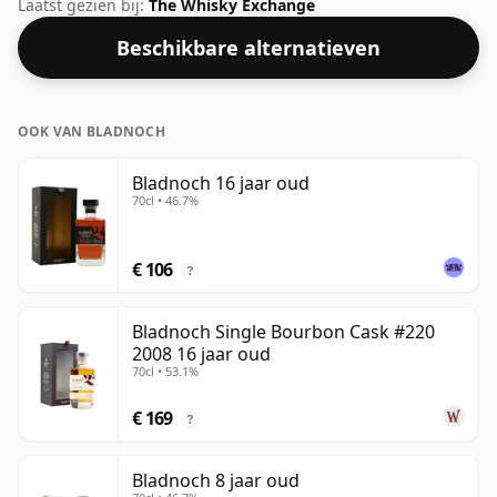
botteling van het gerespecteerde whiskybedrijf
Laatst gezien bij:
The Whisky Exchange
Gordon & Macphail. Altijd leuk om whisky's te zien
Beschikbare alternatieven
gebotteld op een alcoholpercentage van 43%, deze
wordt geleverd in de normale grootte van 70cl.
OOK VAN BLADNOCH
Bladnoch 16 jaar oud
70cl • 46.7%
€ 106
?
Bladnoch Single Bourbon Cask #220
2008 16 jaar oud
70cl • 53.1%
€ 169
?
Bladnoch 8 jaar oud