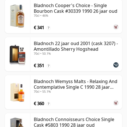
Bladnoch Cooper's Choice - Single
Bourbon Cask #30339 1990 26 jaar oud
70cl • 46%
€ 341
?
Bladnoch 22 jaar oud 2001 (cask 3207) -
Amontillado Sherry Hogshead
70cl • 50.1%
€ 351
?
Bladnoch Wemyss Malts - Relaxing And
Contemplative Single C 1990 28 jaar
70cl • 55.1%
oud
€ 360
?
Bladnoch Connoisseurs Choice Single
Cask #5803 1990 28 jaar oud