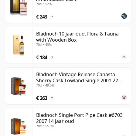
70cl • 52%
€ 243
?
Bladnoch 10 jaar oud, Flora & Fauna
with Wooden Box
70cl • 43%
€ 184
?
Bladnoch Vintage Release Canasta
Sherry Cask Lowland Single 2001 22
70cl • 49.5%
jaar oud
€ 263
?
Bladnoch Single Port Pipe Cask #6703
2007 14 jaar oud
70cl • 55.9%