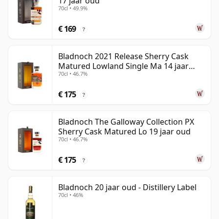
17 jaar oud
70cl • 49.9%
€ 169
?
Bladnoch 2021 Release Sherry Cask
Matured Lowland Single Ma 14 jaar
70cl • 46.7%
oud
€ 175
?
Bladnoch The Galloway Collection PX
Sherry Cask Matured Lo 19 jaar oud
70cl • 46.7%
€ 175
?
Bladnoch 20 jaar oud - Distillery Label
70cl • 46%