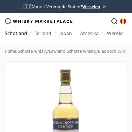
×
🇺🇸
Vanuit Verenigde Staten?
Wisselen
Schotland
Ierland
Japan
Amerika
Wereld
Home
/
Schotse whisky
/
Lowland Schotse whisky
/
Bladnoch Whisky