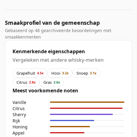
Smaakprofiel van de gemeenschap
Gebaseerd op 48 gearchiveerde beoordelingen met
smaakkenmerken
Kenmerkende eigenschappen
Vergeleken met andere whisky-merken
Grapefruit
Hooi
Snoep
4.5x
3.2x
3.1x
Citrus
Gras
2.8x
2.6x
Meest voorkomende noten
Vanille
Citrus
Sherry
Rijk
Honing
Appel