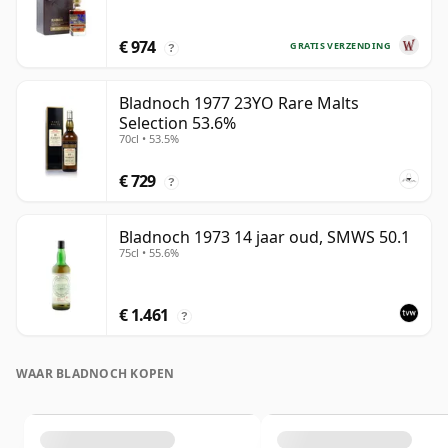
€ 974
GRATIS VERZENDING
?
Bladnoch 1977 23YO Rare Malts
Selection 53.6%
70cl • 53.5%
€ 729
?
Bladnoch 1973 14 jaar oud, SMWS 50.1
75cl • 55.6%
€ 1.461
?
WAAR BLADNOCH KOPEN