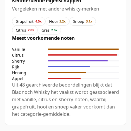
Kenmerkende eigenschappen
Vergeleken met andere whisky-merken
Grapefruit
Hooi
Snoep
4.5x
3.2x
3.1x
Citrus
Gras
2.8x
2.6x
Meest voorkomende noten
Vanille
Citrus
Sherry
Rijk
Honing
Appel
Uit 48 gearchiveerde beoordelingen blijkt dat
Bladnoch Whisky het vaakst wordt geassocieerd
met vanille, citrus en sherry-noten, waarbij
grapefruit, hooi en snoep vaker voorkomt dan
het categorie-gemiddelde.