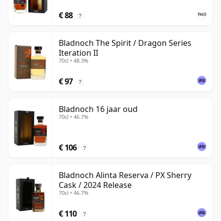
€ 88
?
Bladnoch The Spirit / Dragon Series
Iteration II
70cl • 48.3%
€ 97
?
Bladnoch 16 jaar oud
70cl • 46.7%
€ 106
?
Bladnoch Alinta Reserva / PX Sherry
Cask / 2024 Release
70cl • 46.7%
€ 110
?