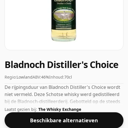
Bladnoch Distiller's Choice
Regio:
Lowland
ABV:
46%
Inhoud:
70cl
De rijpingsduur van Bladnoch Distiller's Choice wordt
niet vermeld. Deze Schotse whisky werd gedistilleerd
bij de Bladnoch-distilleerderij. Gebotteld op de steeds
populairder wordende sterkte van 46%, wat een
Laatst gezien bij:
The Whisky Exchange
respectabel alcoholpercentage is.
Beschikbare alternatieven