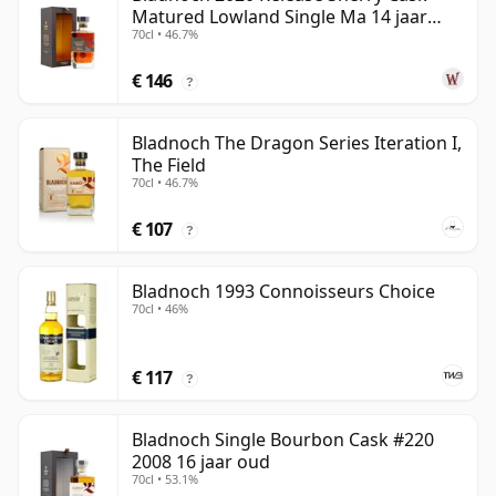
Matured Lowland Single Ma 14 jaar
70cl • 46.7%
oud
€ 146
?
Bladnoch The Dragon Series Iteration I,
The Field
70cl • 46.7%
€ 107
?
Bladnoch 1993 Connoisseurs Choice
70cl • 46%
€ 117
?
Bladnoch Single Bourbon Cask #220
2008 16 jaar oud
70cl • 53.1%