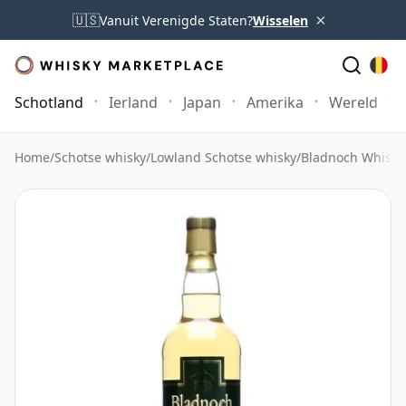
×
🇺🇸
Vanuit Verenigde Staten?
Wisselen
Schotland
Ierland
Japan
Amerika
Wereld
Home
/
Schotse whisky
/
Lowland Schotse whisky
/
Bladnoch Whisky