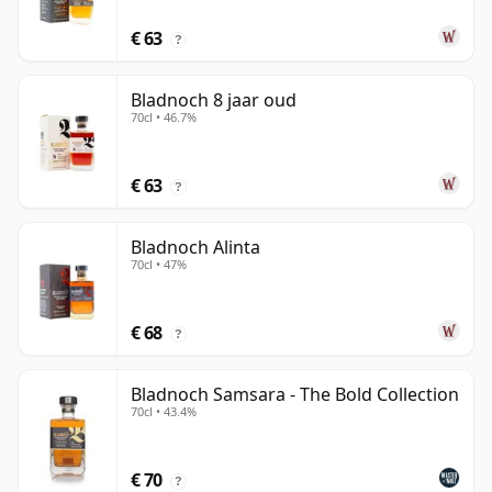
€ 63
?
Bladnoch 8 jaar oud
70cl • 46.7%
€ 63
?
Bladnoch Alinta
70cl • 47%
€ 68
?
Bladnoch Samsara - The Bold Collection
70cl • 43.4%
€ 70
?