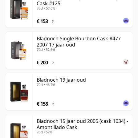
Cask #125
70cl • 57.6%
€ 153
?
Bladnoch Single Bourbon Cask #477
2007 17 jaar oud
70cl • 52.6%
€ 200
?
Bladnoch 19 jaar oud
70cl • 46.7%
€ 158
?
Bladnoch 15 jaar oud 2005 (cask 1034) -
Amontillado Cask
70cl • 52%