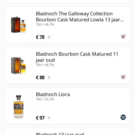
Bladnoch The Galloway Collection
Bourbon Cask Matured Lowla 13 jaar
70cl • 46.7%
oud
€ 78
?
Bladnoch Bourbon Cask Matured 11
jaar oud
70cl • 46.7%
€ 88
?
Bladnoch Liora
70cl • 52.2%
€ 97
?
Bladnoch 13 jaar oud