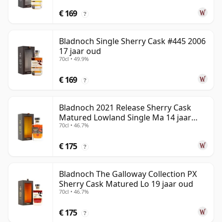
€ 169
?
Bladnoch Single Sherry Cask #445 2006
17 jaar oud
70cl • 49.9%
€ 169
?
Bladnoch 2021 Release Sherry Cask
Matured Lowland Single Ma 14 jaar
70cl • 46.7%
oud
€ 175
?
Bladnoch The Galloway Collection PX
Sherry Cask Matured Lo 19 jaar oud
70cl • 46.7%
€ 175
?