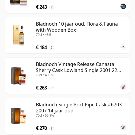
€ 243
?
Bladnoch 10 jaar oud, Flora & Fauna
with Wooden Box
70cl • 43%
€ 184
?
Bladnoch Vintage Release Canasta
Sherry Cask Lowland Single 2001 22
70cl • 49.5%
jaar oud
€ 263
?
Bladnoch Single Port Pipe Cask #6703
2007 14 jaar oud
70cl • 55.9%
€ 270
?