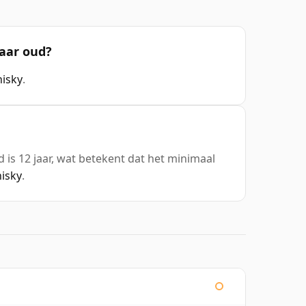
jaar oud?
isky
.
 is 12 jaar, wat betekent dat het minimaal
hisky
.