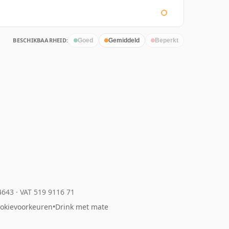
BESCHIKBAARHEID:
Goed
Gemiddeld
Beperkt
04643
·
VAT 519 9116 71
okievoorkeuren
•
Drink met mate