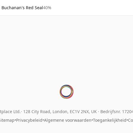
Buchanan's Red Seal
40%
place Ltd.
128 City Road, London, EC1V 2NX, UK ·
Bedrijfsnr. 172
Sitemap
•
Privacybeleid
•
Algemene voorwaarden
•
Toegankelijkheid
•
Co