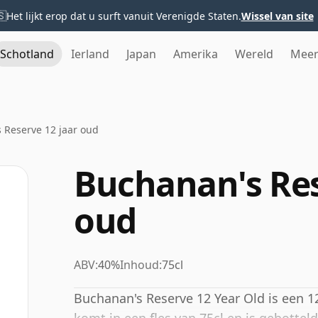
🇸
Het lijkt erop dat u surft vanuit Verenigde Staten.
Wissel van site
Schotland
Ierland
Japan
Amerika
Wereld
Mee
 Reserve 12 jaar oud
Buchanan's Res
oud
ABV:
40%
Inhoud:
75cl
Buchanan's Reserve 12 Year Old is een 1