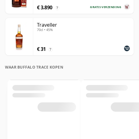
€ 3.890
GRATIS VERZENDING
?
Traveller
70cl • 45%
€ 31
?
WAAR BUFFALO TRACE KOPEN