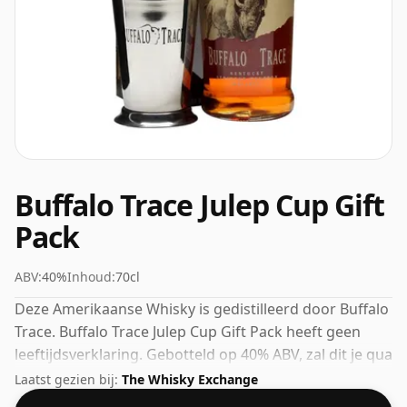
Buffalo Trace Julep Cup Gift
Pack
ABV:
40%
Inhoud:
70cl
Deze Amerikaanse Whisky is gedistilleerd door Buffalo
Trace. Buffalo Trace Julep Cup Gift Pack heeft geen
leeftijdsverklaring. Gebotteld op 40% ABV, zal dit je qua
sterkte niet van je sokken blazen, maar het zal zeker
Laatst gezien bij:
The Whisky Exchange
een drinkbare geest zijn.