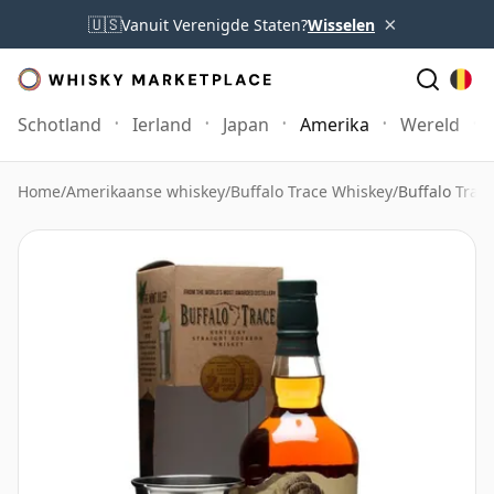
×
🇺🇸
Vanuit Verenigde Staten?
Wisselen
Schotland
Ierland
Japan
Amerika
Wereld
Home
/
Amerikaanse whiskey
/
Buffalo Trace Whiskey
/
Buffalo Trace