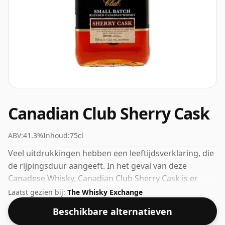
Canadian Club Sherry Cask
ABV:
41.3%
Inhoud:
75cl
Veel uitdrukkingen hebben een leeftijdsverklaring, die
de rijpingsduur aangeeft. In het geval van deze
Canadese Whisky, Canadian Club Sherry Cask is er
geen rijpingstijd gespecificeerd. Deze whisky komt in
Laatst gezien bij:
The Whisky Exchange
een fles van 75cl en is gebotteld op een sterkte van
Beschikbare alternatieven
41,3%.