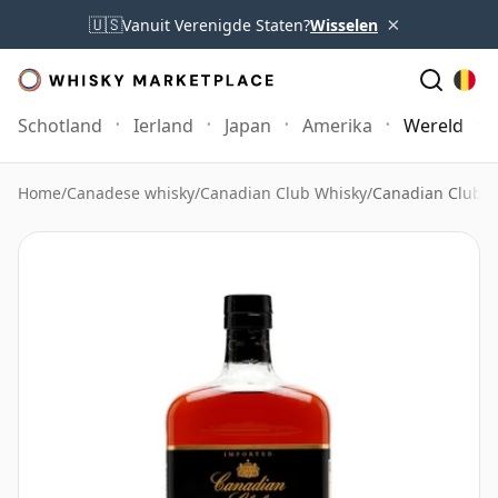
×
🇺🇸
Vanuit Verenigde Staten?
Wisselen
Schotland
Ierland
Japan
Amerika
Wereld
Home
/
Canadese whisky
/
Canadian Club Whisky
/
Canadian Club S