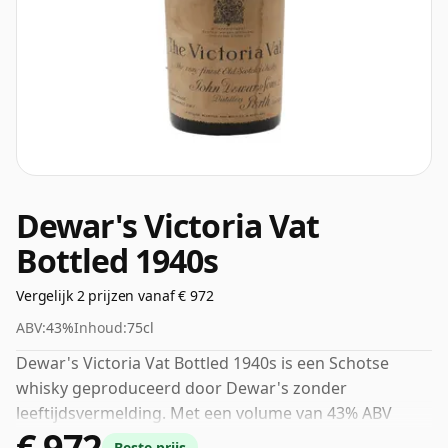
Dewar's Victoria Vat
Bottled 1940s
Vergelijk 2 prijzen vanaf € 972
ABV:
43%
Inhoud:
75cl
Dewar's Victoria Vat Bottled 1940s is een Schotse
whisky geproduceerd door Dewar's zonder
leeftijdsvermelding. Met een volume van 43% ABV
€ 972
wordt deze whisky op een optimale drinksterkte
Beste prijs