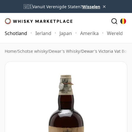
×
🇺🇸
Vanuit Verenigde Staten?
Wisselen
Schotland
Ierland
Japan
Amerika
Wereld
Home
/
Schotse whisky
/
Dewar's Whisky
/
Dewar's Victoria Vat Bott