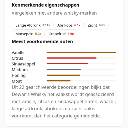
Kenmerkende eigenschappen
Vergeleken met andere whisky-merken
Lange Afdronk
Abrikoos
Zacht
17.1x
6.1x
6.0x
Marsepein
Grapefruit
5.0x
4.9x
Meest voorkomende noten
Vanille
Citrus
Sinaasappel
Medium
Honing
Mout
Uit 22 gearchiveerde beoordelingen blijkt dat
Dewar's Whisky het vaakst wordt geassocieerd
met vanille, citrus en sinaasappel-noten, waarbij
lange afdronk, abrikoos en zacht vaker
voorkomt dan het categorie-gemiddelde.