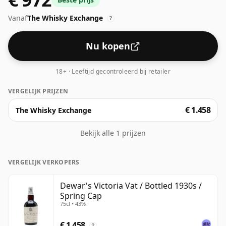
gebotteld. Puur of met een druppel water genoten.
Vanaf
The Whisky Exchange
?
Nu kopen
18+ · Leeftijd gecontroleerd bij retailer
VERGELIJK PRIJZEN
€ 1.458
The Whisky Exchange
Bekijk alle 1 prijzen
VERGELIJK VERKOPERS
Dewar's Victoria Vat / Bottled 1930s /
Spring Cap
75cl • 43%
€ 1.458
?