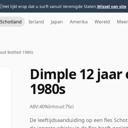
🇸
Het lijkt erop dat u surft vanuit Verenigde Staten.
Wissel van site
Schotland
Ierland
Japan
Amerika
Wereld
Mee
oud Bottled 1980s
Dimple 12 jaar
1980s
ABV:
40%
Inhoud:
75cl
De leeftijdsaanduiding op een fles Schot