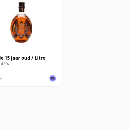
e 15 jaar oud / Litre
• 43%
?