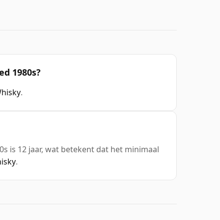
led 1980s?
Whisky
.
s is 12 jaar, wat betekent dat het minimaal
hisky
.