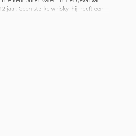
t in eikenhouten vaten. In het geval van
2 jaar. Geen sterke whisky, hij heeft een
otteld in een normale maat van 75cl.