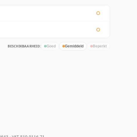
BESCHIKBAARHEID:
Goed
Gemiddeld
Beperkt
04643
·
VAT 519 9116 71