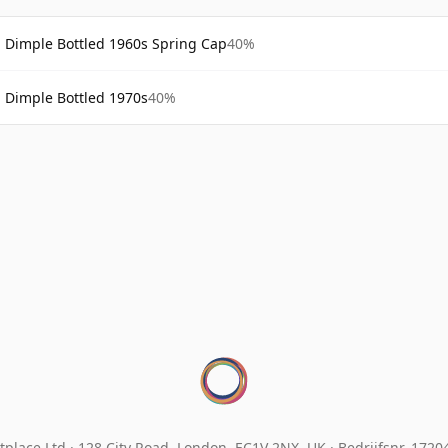
Dimple Bottled 1960s Spring Cap
40%
Dimple Bottled 1970s
40%
place Ltd.
128 City Road, London, EC1V 2NX, UK ·
Bedrijfsnr. 172