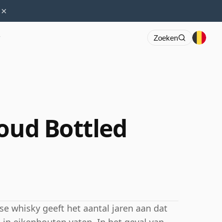
×
r
Zoeken
 oud Bottled
se whisky geeft het aantal jaren aan dat