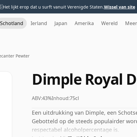
🇸
Het lijkt erop dat u surft vanuit Verenigde Staten.
Wissel van site
Schotland
Ierland
Japan
Amerika
Wereld
Mee
ecanter Pewter
Dimple Royal 
ABV:
43%
Inhoud:
75cl
Een uitdrukking van Dimple, een Schotse 
Gebotteld op de steeds populairder wor
respectabel alcoholpercentage is.