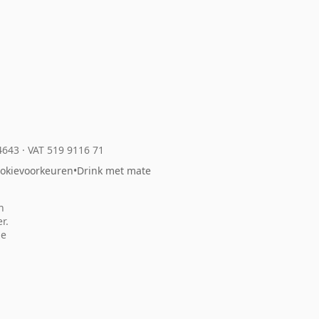
04643
·
VAT 519 9116 71
okievoorkeuren
•
Drink met mate
n
r.
ze