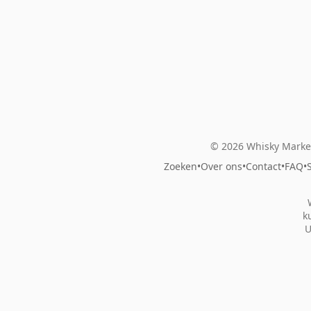
© 2026 Whisky Market
Zoeken
•
Over ons
•
Contact
•
FAQ
•
k
U