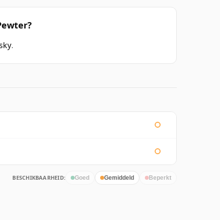
Pewter?
sky
.
BESCHIKBAARHEID:
Goed
Gemiddeld
Beperkt