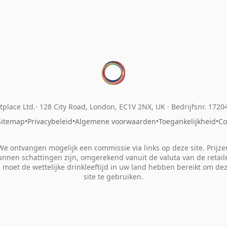
place Ltd.
128 City Road, London, EC1V 2NX, UK ·
Bedrijfsnr. 172
Sitemap
•
Privacybeleid
•
Algemene voorwaarden
•
Toegankelijkheid
•
Co
We ontvangen mogelijk een commissie via links op deze site. Prijze
unnen schattingen zijn, omgerekend vanuit de valuta van de retaile
 moet de wettelijke drinkleeftijd in uw land hebben bereikt om de
site te gebruiken.