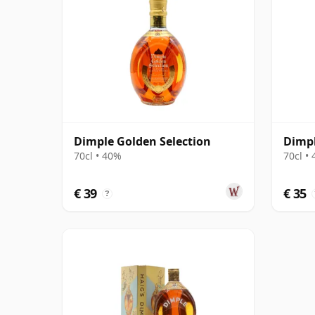
Dimple Golden Selection
Dimpl
70cl • 40%
70cl •
€ 39
€ 35
?