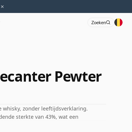
×
r
Zoeken
Decanter Pewter
whisky, zonder leeftijdsverklaring.
dende sterkte van 43%, wat een