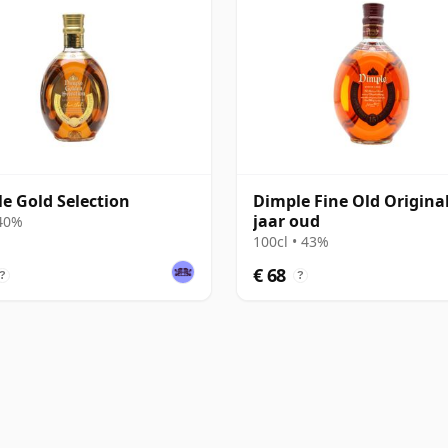
e Gold Selection
Dimple Fine Old Original
jaar oud
 40%
100cl • 43%
€ 68
?
?