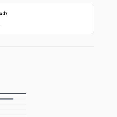
od?
.