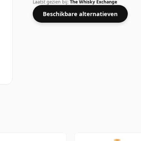
op een sterkte van 40%.
Laatst gezien bij:
The Whisky Exchange
Beschikbare alternatieven