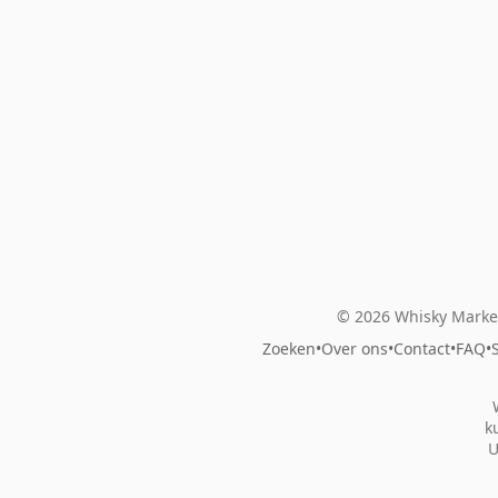
© 2026 Whisky Market
Zoeken
•
Over ons
•
Contact
•
FAQ
•
k
U