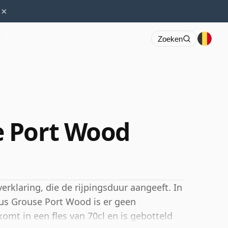
×
r
Zoeken
 Port Wood
erklaring, die de rijpingsduur aangeeft. In
us Grouse Port Wood is er geen
komt in een fles van 70cl en is gebotteld