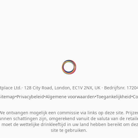
place Ltd.
128 City Road, London, EC1V 2NX, UK ·
Bedrijfsnr. 172
Sitemap
•
Privacybeleid
•
Algemene voorwaarden
•
Toegankelijkheid
•
Co
We ontvangen mogelijk een commissie via links op deze site. Prijze
unnen schattingen zijn, omgerekend vanuit de valuta van de retaile
 moet de wettelijke drinkleeftijd in uw land hebben bereikt om de
site te gebruiken.