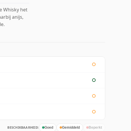
e Whisky het
rbij anijs,
de.
BESCHIKBAARHEID:
Goed
Gemiddeld
Beperkt