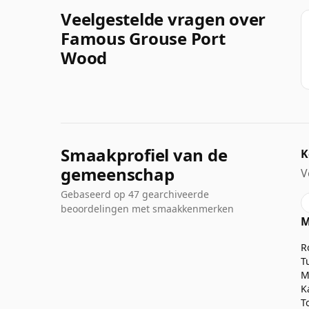
Veelgestelde vragen over
Famous Grouse Port
Wood
Smaakprofiel van de
K
gemeenschap
V
Gebaseerd op 47 gearchiveerde
beoordelingen met smaakkenmerken
M
R
T
M
K
T