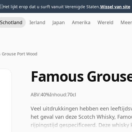
🇸
Het lijkt erop dat u surft vanuit Verenigde Staten.
Wissel van site
Schotland
Ierland
Japan
Amerika
Wereld
Mee
 Grouse Port Wood
Famous Grouse
ABV:
40%
Inhoud:
70cl
Veel uitdrukkingen hebben een leeftijdsv
het geval van deze Scotch Whisky, Famo
rijpingstijd gespecificeerd. Deze whisky 