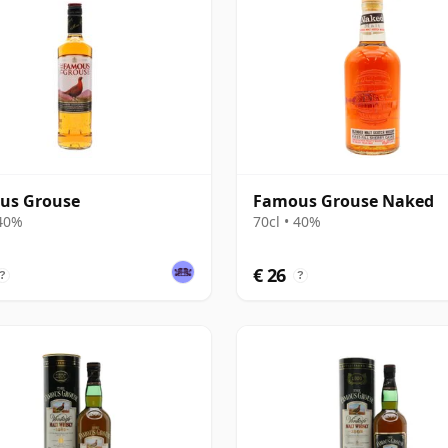
us Grouse
Famous Grouse Naked
 40%
70cl • 40%
€ 26
?
?