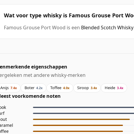
Wat voor type whisky is Famous Grouse Port Wo
Famous Grouse Port Wood is een
Blended Scotch Whisky
enmerkende eigenschappen
ergeleken met andere whisky-merken
Anijs
Boter
Toffee
Siroop
Heide
7.4x
4.2x
4.0x
3.4x
3.4x
eest voorkomende noten
ook
urf
out
aramel
offee