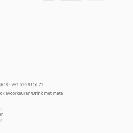
04643
·
VAT 519 9116 71
okievoorkeuren
•
Drink met mate
n
r.
ze