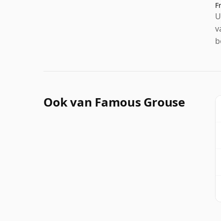
F
U
v
b
Ook van Famous Grouse