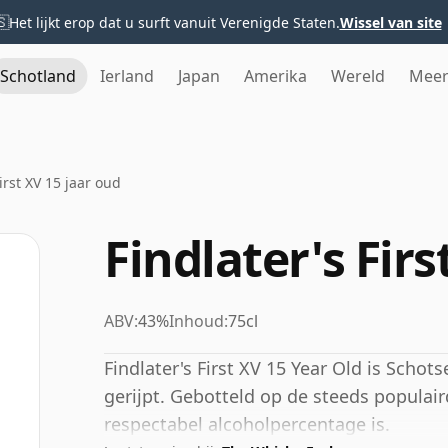
🇸
Het lijkt erop dat u surft vanuit Verenigde Staten.
Wissel van site
Schotland
Ierland
Japan
Amerika
Wereld
Mee
irst XV 15 jaar oud
Findlater's Firs
ABV:
43%
Inhoud:
75cl
Findlater's First XV 15 Year Old is Schots
gerijpt. Gebotteld op de steeds populai
respectabel alcoholpercentage is.