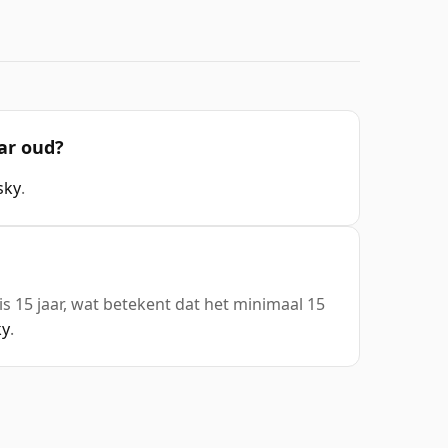
aar oud?
sky
.
 is 15 jaar, wat betekent dat het minimaal 15
ky
.