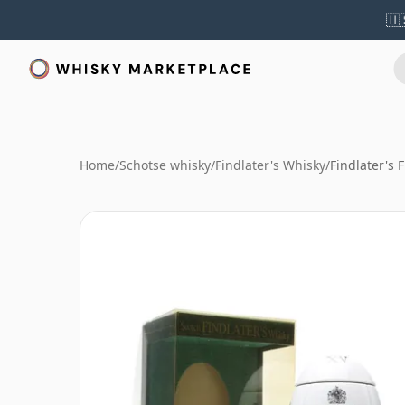
🇺
Home
/
Schotse whisky
/
Findlater's Whisky
/
Findlater's F