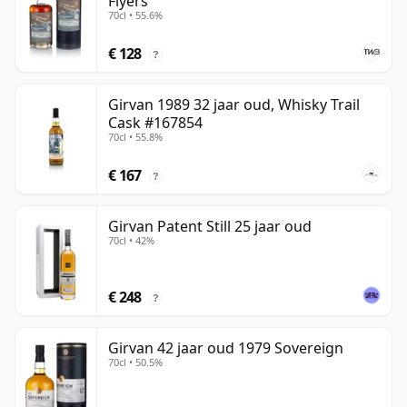
Flyers
70cl • 55.6%
€ 128
?
Girvan 1989 32 jaar oud, Whisky Trail
Cask #167854
70cl • 55.8%
€ 167
?
Girvan Patent Still 25 jaar oud
70cl • 42%
€ 248
?
Girvan 42 jaar oud 1979 Sovereign
70cl • 50.5%