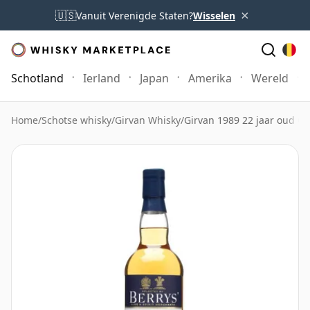
×
🇺🇸
Vanuit Verenigde Staten?
Wisselen
Schotland
Ierland
Japan
Amerika
Wereld
Home
/
Schotse whisky
/
Girvan Whisky
/
Girvan 1989 22 jaar oud C