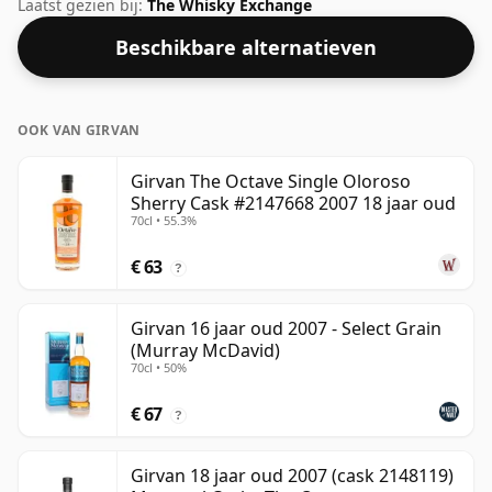
van 46%.
Laatst gezien bij:
The Whisky Exchange
Beschikbare alternatieven
OOK VAN GIRVAN
Girvan The Octave Single Oloroso
Sherry Cask #2147668 2007 18 jaar oud
70cl • 55.3%
€ 63
?
Girvan 16 jaar oud 2007 - Select Grain
(Murray McDavid)
70cl • 50%
€ 67
?
Girvan 18 jaar oud 2007 (cask 2148119)