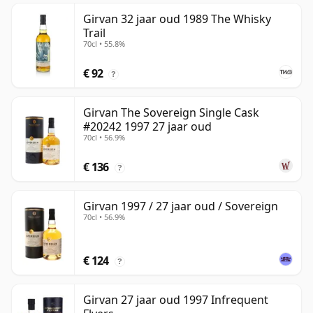
Girvan 32 jaar oud 1989 The Whisky
Trail
70cl • 55.8%
€ 92
?
Girvan The Sovereign Single Cask
#20242 1997 27 jaar oud
70cl • 56.9%
€ 136
?
Girvan 1997 / 27 jaar oud / Sovereign
70cl • 56.9%
€ 124
?
Girvan 27 jaar oud 1997 Infrequent