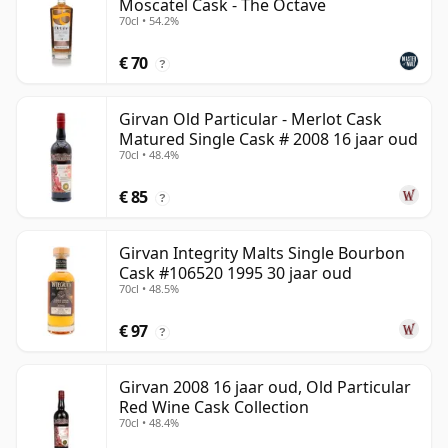
Moscatel Cask - The Octave
70cl • 54.2%
€ 70
?
Girvan Old Particular - Merlot Cask
Matured Single Cask # 2008 16 jaar oud
70cl • 48.4%
€ 85
?
Girvan Integrity Malts Single Bourbon
Cask #106520 1995 30 jaar oud
70cl • 48.5%
€ 97
?
Girvan 2008 16 jaar oud, Old Particular
Red Wine Cask Collection
70cl • 48.4%