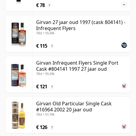
€ 78
?
Girvan 27 jaar oud 1997 (cask 804141) -
Infrequent Flyers
70cl • 55.6%
€ 115
?
Girvan Infrequent Flyers Single Port
Cask #804141 1997 27 jaar oud
70cl • 55.6%
€ 121
?
Girvan Old Particular Single Cask
#16964 2002 20 jaar oud
70cl • 51.5%
€ 126
?