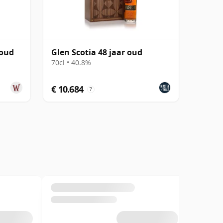
 oud
Glen Scotia 48 jaar oud
70cl • 40.8%
€ 10.684
?