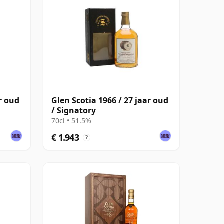
r oud
Glen Scotia 1966 / 27 jaar oud
/ Signatory
70cl • 51.5%
€ 1.943
?