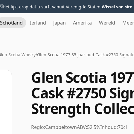
🇸
Het lijkt erop dat u surft vanuit Verenigde Staten.
Wissel van site
Schotland
Ierland
Japan
Amerika
Wereld
Mee
len Scotia Whisky
/
Glen Scotia 1977 35 jaar oud Cask #2750 Signato
Glen Scotia 197
Cask #2750 Sig
Strength Colle
Regio:
Campbeltown
ABV:
52.5%
Inhoud:
70cl