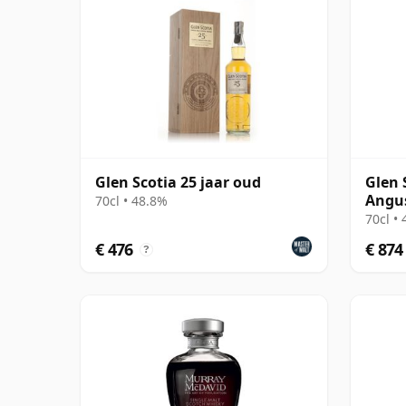
Glen Scotia 25 jaar oud
Glen 
Angus
70cl • 48.8%
No.2
70cl •
€ 476
€ 874
?