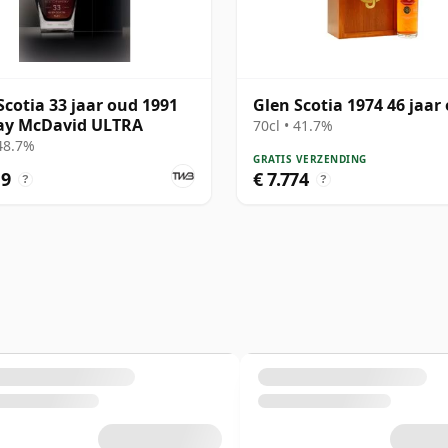
Scotia 33 jaar oud 1991
Glen Scotia 1974 46 jaar
ay McDavid ULTRA
70cl • 41.7%
 48.7%
GRATIS VERZENDING
19
€ 7.774
?
?