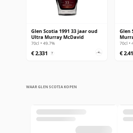
Glen Scotia 1991 33 jaar oud
Glen 
Ultra Murray McDavid
Murr
70cl • 49.7%
70cl •
€ 2.331
€ 2.4
?
WAAR GLEN SCOTIA KOPEN