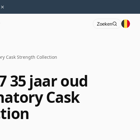
×
r
Zoeken
ry Cask Strength Collection
7 35 jaar oud
natory Cask
ction