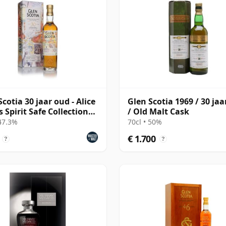
Scotia 30 jaar oud - Alice
Glen Scotia 1969 / 30 jaa
 Spirit Safe Collection
/ Old Malt Cask
 47.3%
70cl • 50%
€ 1.700
?
?