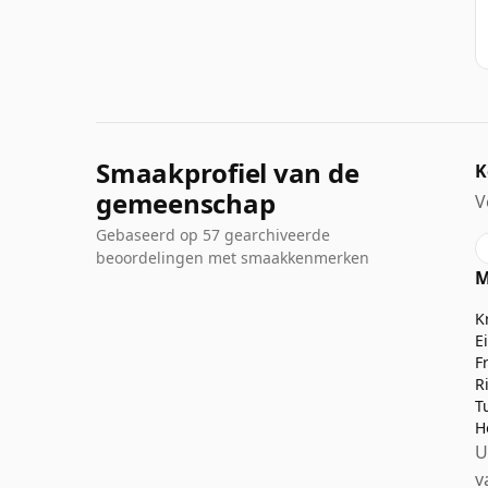
Smaakprofiel van de
K
gemeenschap
V
Gebaseerd op 57 gearchiveerde
beoordelingen met smaakkenmerken
M
K
E
F
Ri
T
H
U
v