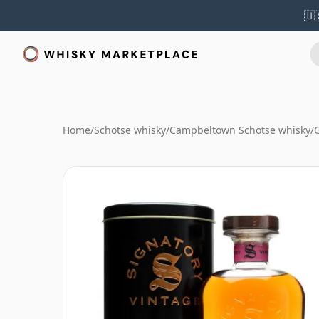
🇺
Home
/
Schotse whisky
/
Campbeltown Schotse whisky
/
G