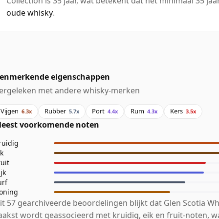
Collection is 35 jaar, wat betekent dat het minimaal 35 jaar 
oude whisky
.
enmerkende eigenschappen
ergeleken met andere whisky-merken
Vijgen
Rubber
Port
Rum
Kers
6.3x
5.7x
4.4x
4.3x
3.5x
eest voorkomende noten
ruidig
ik
ruit
jk
urf
oning
it 57 gearchiveerde beoordelingen blijkt dat Glen Scotia Wh
aakst wordt geassocieerd met kruidig, eik en fruit-noten, wa