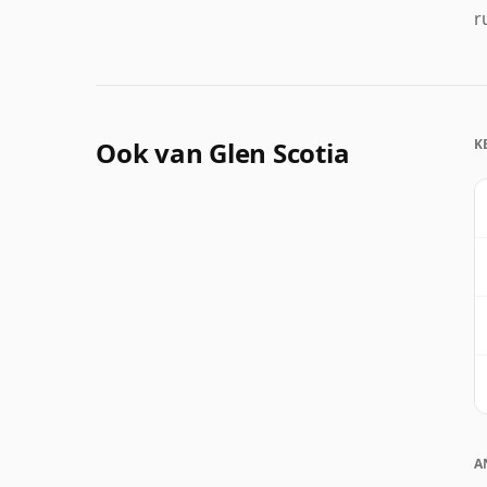
r
Ook van Glen Scotia
K
A