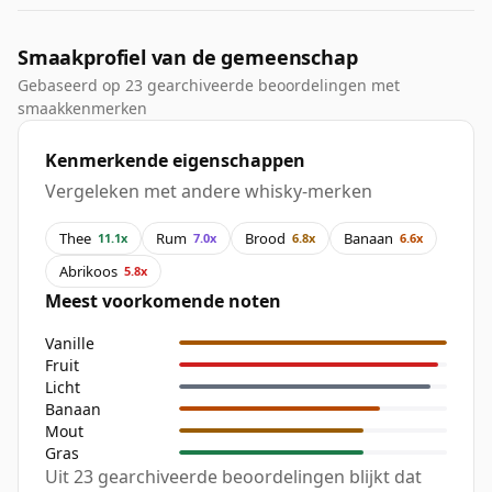
Smaakprofiel van de gemeenschap
Gebaseerd op 23 gearchiveerde beoordelingen met
smaakkenmerken
Kenmerkende eigenschappen
Vergeleken met andere whisky-merken
Thee
Rum
Brood
Banaan
11.1x
7.0x
6.8x
6.6x
Abrikoos
5.8x
Meest voorkomende noten
Vanille
Fruit
Licht
Banaan
Mout
Gras
Uit 23 gearchiveerde beoordelingen blijkt dat