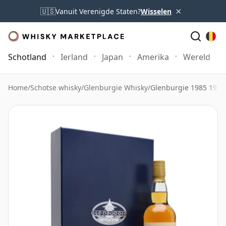
×
🇺🇸
Vanuit Verenigde Staten?
Wisselen
Schotland
Ierland
Japan
Amerika
Wereld
Home
/
Schotse whisky
/
Glenburgie Whisky
/
Glenburgie 1985 195t