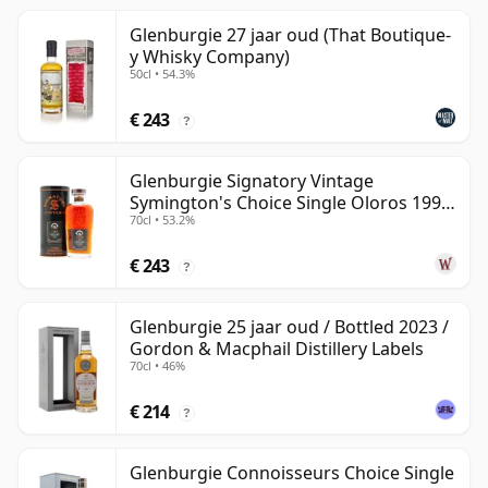
Glenburgie 27 jaar oud (That Boutique-
y Whisky Company)
50cl • 54.3%
€ 243
?
Glenburgie Signatory Vintage
Symington's Choice Single Oloros 1995
70cl • 53.2%
30 jaar oud
€ 243
?
Glenburgie 25 jaar oud / Bottled 2023 /
Gordon & Macphail Distillery Labels
70cl • 46%
€ 214
?
Glenburgie Connoisseurs Choice Single