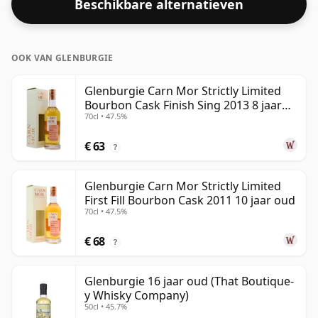
Beschikbare alternatieven
OOK VAN GLENBURGIE
Glenburgie Carn Mor Strictly Limited
Bourbon Cask Finish Sing 2013 8 jaar
70cl • 47.5%
oud
€ 63
?
Glenburgie Carn Mor Strictly Limited
First Fill Bourbon Cask 2011 10 jaar oud
70cl • 47.5%
€ 68
?
Glenburgie 16 jaar oud (That Boutique-
y Whisky Company)
50cl • 45.7%