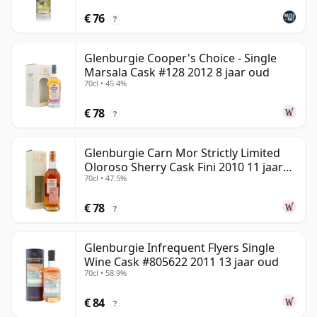
€ 76
?
Glenburgie Cooper's Choice - Single
Marsala Cask #128 2012 8 jaar oud
70cl • 45.4%
€ 78
?
Glenburgie Carn Mor Strictly Limited
Oloroso Sherry Cask Fini 2010 11 jaar
70cl • 47.5%
oud
€ 78
?
Glenburgie Infrequent Flyers Single
Wine Cask #805622 2011 13 jaar oud
70cl • 58.9%
€ 84
?