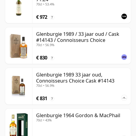
70cl • 53.4%
€ 972
?
Glenburgie 1989 / 33 jaar oud / Cask
#14143 / Connoisseurs Choice
70cl • 56.9%
€ 830
?
Glenburgie 1989 33 jaar oud,
Connoisseurs Choice Cask #14143
70cl • 56.9%
€ 831
?
Glenburgie 1964 Gordon & MacPhail
70cl • 43%