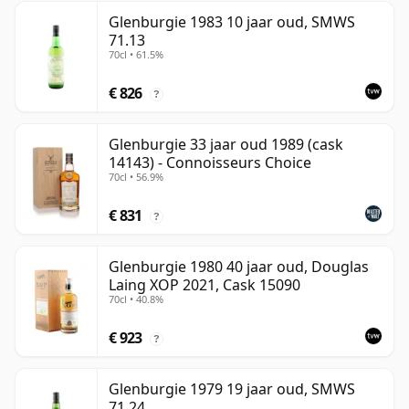
Glenburgie 1983 10 jaar oud, SMWS
71.13
70cl • 61.5%
€ 826
?
Glenburgie 33 jaar oud 1989 (cask
14143) - Connoisseurs Choice
70cl • 56.9%
€ 831
?
Glenburgie 1980 40 jaar oud, Douglas
Laing XOP 2021, Cask 15090
70cl • 40.8%
€ 923
?
Glenburgie 1979 19 jaar oud, SMWS
71.24