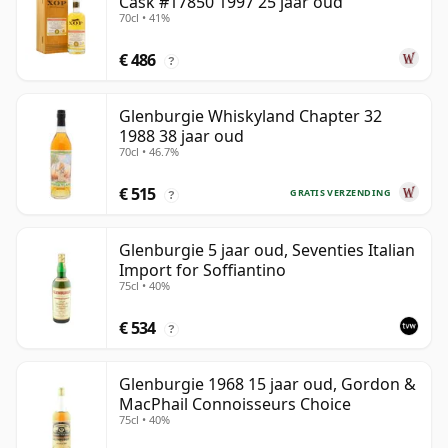
Cask #17850 1997 25 jaar oud
70cl • 41%
€ 486
?
Glenburgie Whiskyland Chapter 32
1988 38 jaar oud
70cl • 46.7%
€ 515
GRATIS VERZENDING
?
Glenburgie 5 jaar oud, Seventies Italian
Import for Soffiantino
75cl • 40%
€ 534
?
Glenburgie 1968 15 jaar oud, Gordon &
MacPhail Connoisseurs Choice
75cl • 40%