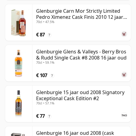
Glenburgie Carn Mor Strictly Limited
Pedro Ximenez Cask Finis 2010 12 jaar
70cl • 47.5%
oud
€ 87
?
Glenburgie Glens & Valleys - Berry Bros
& Rudd Single Cask #8 2008 16 jaar oud
70cl • 59.1%
€ 107
?
Glenburgie 15 jaar oud 2008 Signatory
Exceptional Cask Edition #2
70cl • 57.1%
€ 77
?
Glenburgie 16 jaar oud 2008 (cask