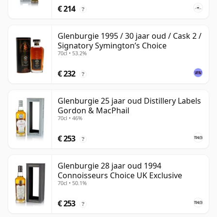
€ 214
?
Glenburgie 1995 / 30 jaar oud / Cask 2 /
Signatory Symington’s Choice
70cl • 53.2%
€ 232
?
Glenburgie 25 jaar oud Distillery Labels
Gordon & MacPhail
70cl • 46%
€ 253
?
Glenburgie 28 jaar oud 1994
Connoisseurs Choice UK Exclusive
70cl • 50.1%
€ 253
?