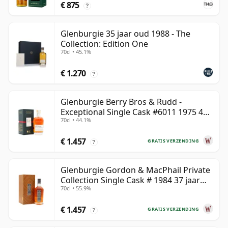
€ 875
?
Glenburgie 35 jaar oud 1988 - The
Collection: Edition One
70cl • 45.1%
€ 1.270
?
Glenburgie Berry Bros & Rudd -
Exceptional Single Cask #6011 1975 45
70cl • 44.1%
jaar oud
€ 1.457
GRATIS VERZENDING
?
Glenburgie Gordon & MacPhail Private
Collection Single Cask # 1984 37 jaar
70cl • 55.9%
oud
€ 1.457
GRATIS VERZENDING
?