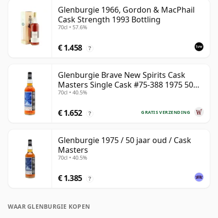
Glenburgie 1966, Gordon & MacPhail
Cask Strength 1993 Bottling
70cl • 57.6%
€ 1.458
?
Glenburgie Brave New Spirits Cask
Masters Single Cask #75-388 1975 50
70cl • 40.5%
jaar oud
€ 1.652
GRATIS VERZENDING
?
Glenburgie 1975 / 50 jaar oud / Cask
Masters
70cl • 40.5%
€ 1.385
?
WAAR GLENBURGIE KOPEN