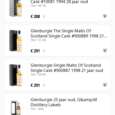
Cask #10081 1994 28 jaar oud
70cl • 50.1%
€ 288
?
Glenburgie The Single Malts Of
Scotland Single Cask #900889 1998 21
70cl • 51.3%
jaar oud
€ 291
?
Glenburgie Single Malts Of Scotland
Single Cask #900887 1998 21 jaar oud
70cl • 59.4%
€ 291
?
Glenburgie 25 jaar oud, G&amp;M
Distillery Labels
70cl • 46%