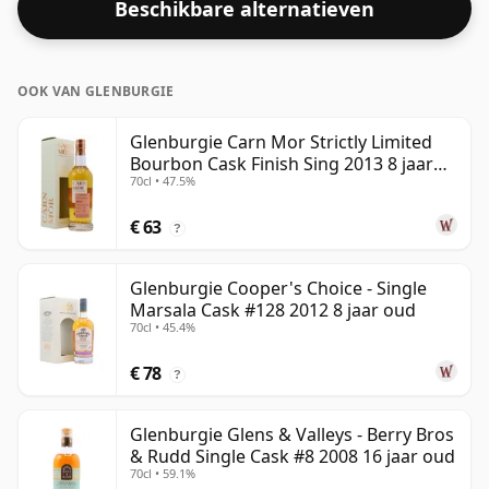
Beschikbare alternatieven
OOK VAN GLENBURGIE
Glenburgie Carn Mor Strictly Limited
Bourbon Cask Finish Sing 2013 8 jaar
70cl • 47.5%
oud
€ 63
?
Glenburgie Cooper's Choice - Single
Marsala Cask #128 2012 8 jaar oud
70cl • 45.4%
€ 78
?
Glenburgie Glens & Valleys - Berry Bros
& Rudd Single Cask #8 2008 16 jaar oud
70cl • 59.1%