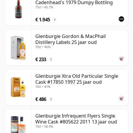
Cadenhead's 1979 Dumpy Bottling
75cl • 45.7%
€ 1.945
?
Glenburgie Gordon & MacPhail
Distillery Labels 25 jaar oud
70cl • 46%
€ 233
?
Glenburgie Xtra Old Particular Single
Cask #17850 1997 25 jaar oud
70cl • 41%
€ 486
?
Glenburgie Infrequent Flyers Single
Wine Cask #805622 2011 13 jaar oud
70cl • 58.9%