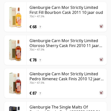
Glenburgie Carn Mor Strictly Limited
First Fill Bourbon Cask 2011 10 jaar oud
70cl • 47.5%
€ 68
?
Glenburgie Carn Mor Strictly Limited
Oloroso Sherry Cask Fini 2010 11 jaar
70cl • 47.5%
oud
€ 78
?
Glenburgie Carn Mor Strictly Limited
Pedro Ximenez Cask Finis 2010 12 jaar
70cl • 47.5%
oud
€ 87
?
Glenburgie The Single Malts Of