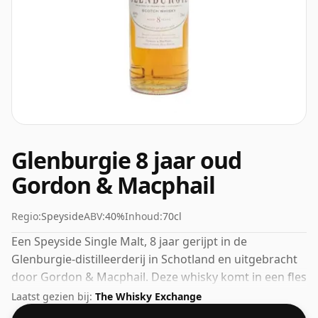
Glenburgie 8 jaar oud
Gordon & Macphail
Regio:
Speyside
ABV:
40%
Inhoud:
70cl
Een Speyside Single Malt, 8 jaar gerijpt in de
Glenburgie-distilleerderij in Schotland en uitgebracht
door Gordon & Macphail. Deze whisky komt in een fles
van 70cl en is gebotteld op een sterkte van 40%.
Laatst gezien bij:
The Whisky Exchange