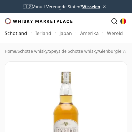
×
🇺🇸
Vanuit Verenigde Staten?
Wisselen
Schotland
Ierland
Japan
Amerika
Wereld
Home
/
Schotse whisky
/
Speyside Schotse whisky
/
Glenburgie Whi