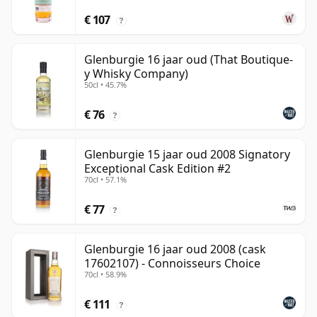
€ 107
?
Glenburgie 16 jaar oud (That Boutique-
y Whisky Company)
50cl • 45.7%
€ 76
?
Glenburgie 15 jaar oud 2008 Signatory
Exceptional Cask Edition #2
70cl • 57.1%
€ 77
?
Glenburgie 16 jaar oud 2008 (cask
17602107) - Connoisseurs Choice
70cl • 58.9%
€ 111
?