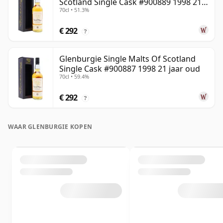
Scotland Single Cask #900889 1998 21
70cl • 51.3%
jaar oud
€ 292
?
Glenburgie Single Malts Of Scotland
Single Cask #900887 1998 21 jaar oud
70cl • 59.4%
€ 292
?
WAAR GLENBURGIE KOPEN