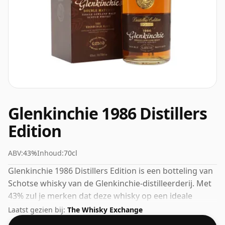
Glenkinchie 1986 Distillers
Edition
ABV:
43%
Inhoud:
70cl
Glenkinchie 1986 Distillers Edition is een botteling van
Schotse whisky van de Glenkinchie-distilleerderij. Met
43% zul je merken dat deze whisky op een ideale
drinksterkte is gebotteld. Wordt geleverd in de
Laatst gezien bij:
The Whisky Exchange
normale flesmaat van 70cl.