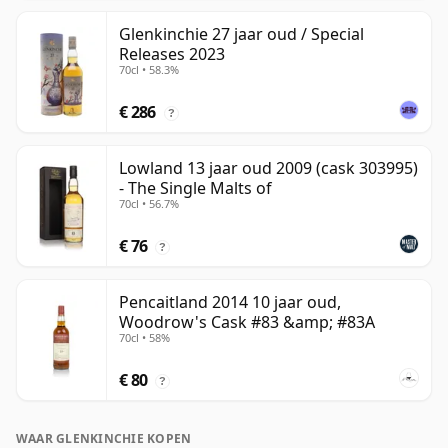
Glenkinchie 27 jaar oud / Special
Releases 2023
70cl • 58.3%
€ 286
?
Lowland 13 jaar oud 2009 (cask 303995)
- The Single Malts of
70cl • 56.7%
€ 76
?
Pencaitland 2014 10 jaar oud,
Woodrow's Cask #83 &amp; #83A
70cl • 58%
€ 80
?
WAAR GLENKINCHIE KOPEN