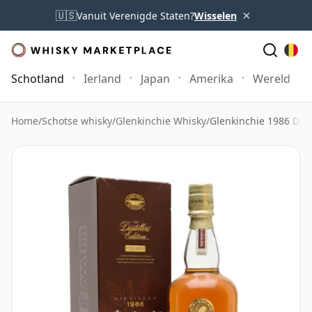
×
🇺🇸
Vanuit Verenigde Staten?
Wisselen
Schotland
Ierland
Japan
Amerika
Wereld
Home
/
Schotse whisky
/
Glenkinchie Whisky
/
Glenkinchie 1986 Disti