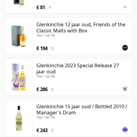
€ 81
?
Glenkinchie 12 jaar oud, Friends of the
Classic Malts with Box
70cl • 58.7%
€ 194
?
Glenkinchie 2023 Special Release 27
jaar oud
70cl • 58.3%
€ 286
?
Glenkinchie 15 jaar oud / Bottled 2010 /
Manager's Dram
70cl • 60.1%
€ 243
?