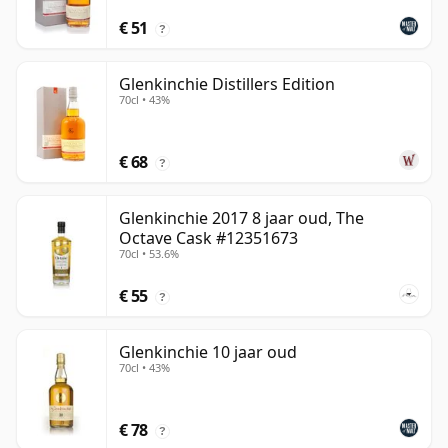
€ 51
?
Glenkinchie Distillers Edition
70cl • 43%
€ 68
?
Glenkinchie 2017 8 jaar oud, The
Octave Cask #12351673
70cl • 53.6%
€ 55
?
Glenkinchie 10 jaar oud
70cl • 43%
€ 78
?