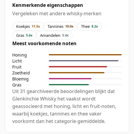
Kenmerkende eigenschappen
Vergeleken met andere whisky-merken
Koekjes
Tannines
Thee
11.5x
10.0x
8.2x
Gras
Amandelen
5.6x
5.4x
Meest voorkomende noten
Honing
Licht
Fruit
Zoetheid
Bloemig
Gras
Uit 31 gearchiveerde beoordelingen blijkt dat
Glenkinchie Whisky het vaakst wordt
geassocieerd met honing, licht en fruit-noten,
waarbij koekjes, tannines en thee vaker
voorkomt dan het categorie-gemiddelde.