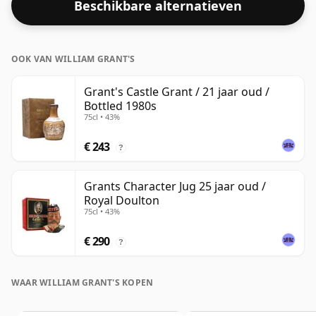
Beschikbare alternatieven
whisky gebotteld in een vat van 70 cl.
OOK VAN WILLIAM GRANT'S
Grant's Castle Grant / 21 jaar oud /
Bottled 1980s
75cl • 43%
€ 243
?
Grants Character Jug 25 jaar oud /
Royal Doulton
75cl • 43%
€ 290
?
WAAR WILLIAM GRANT'S KOPEN