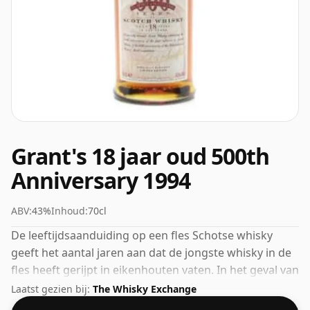
Grant's 18 jaar oud 500th
Anniversary 1994
ABV:
43%
Inhoud:
70cl
De leeftijdsaanduiding op een fles Schotse whisky
geeft het aantal jaren aan dat de jongste whisky in de
fles heeft gerijpt in eikenhouten vaten. In het geval van
Grant's 18-jarige 500-jarig jubileum in 1994 is dat 18
Laatst gezien bij:
The Whisky Exchange
jaar. Met de perfecte drinksterkte van 43% werd deze