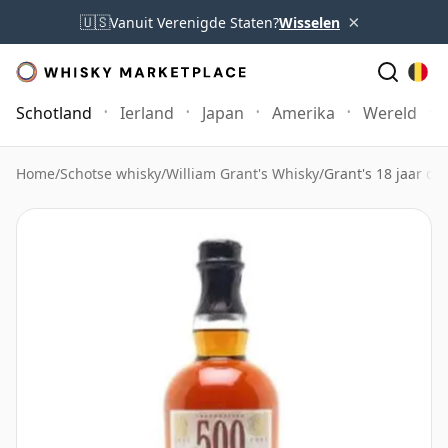
×
🇺🇸
Vanuit Verenigde Staten?
Wisselen
Schotland
Ierland
Japan
Amerika
Wereld
Home
/
Schotse whisky
/
William Grant's Whisky
/
Grant's 18 jaar o