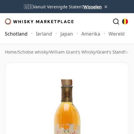
×
🇺🇸
Vanuit Verenigde Staten?
Wisselen
Schotland
Ierland
Japan
Amerika
Wereld
Home
/
Schotse whisky
/
William Grant's Whisky
/
Grant's Standfast 