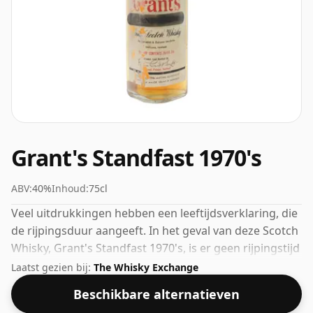
Grant's Standfast 1970's
ABV:
40%
Inhoud:
75cl
Veel uitdrukkingen hebben een leeftijdsverklaring, die
de rijpingsduur aangeeft. In het geval van deze Scotch
Whisky, Grant's Standfast 1970's, is er geen rijpingstijd
gespecificeerd. Deze whisky wordt geleverd in een
Laatst gezien bij:
The Whisky Exchange
gewone fles van 75 cl en heeft een vrij normale sterkte
Beschikbare alternatieven
van 40%.