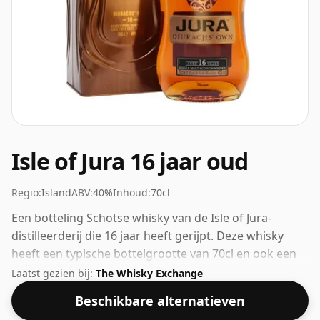
Isle of Jura 16 jaar oud
Regio:
Island
ABV:
40%
Inhoud:
70cl
Een botteling Schotse whisky van de Isle of Jura-
distilleerderij die 16 jaar heeft gerijpt. Deze whisky
heeft een typische bottelgrootte van 70cl en ook een
veel voorkomende ABV van 40%, wat normaal is voor
Laatst gezien bij:
The Whisky Exchange
whisky's als deze.
Beschikbare alternatieven