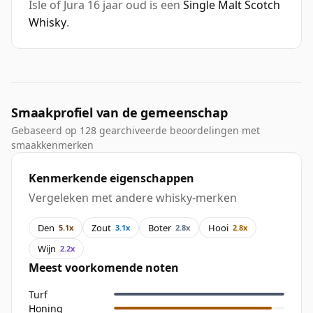
Isle of Jura 16 jaar oud is een
Single Malt Scotch
Whisky
.
Smaakprofiel van de gemeenschap
Gebaseerd op 128 gearchiveerde beoordelingen met
smaakkenmerken
Kenmerkende eigenschappen
Vergeleken met andere whisky-merken
Den
Zout
Boter
Hooi
5.1x
3.1x
2.8x
2.8x
Wijn
2.2x
Meest voorkomende noten
Turf
Honing