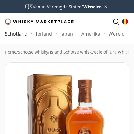
×
🇺🇸
Vanuit Verenigde Staten?
Wisselen
Schotland
Ierland
Japan
Amerika
Wereld
Home
/
Schotse whisky
/
Island Schotse whisky
/
Isle of Jura Whisky
/