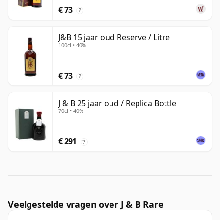
€ 73
?
J&B 15 jaar oud Reserve / Litre
100cl • 40%
€ 73
?
J & B 25 jaar oud / Replica Bottle
70cl • 40%
€ 291
?
Veelgestelde vragen over J & B Rare