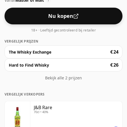
Vanaf
Master of Malt
?
Nu kopen
18+ · Leeftijd gecontroleerd bij retailer
VERGELIJK PRIJZEN
€ 24
The Whisky Exchange
€ 26
Hard to Find Whisky
Bekijk alle 2 prijzen
VERGELIJK VERKOPERS
J&B Rare
70cl • 40%