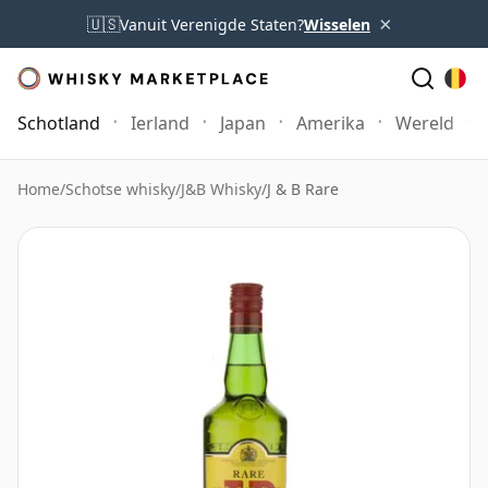
×
🇺🇸
Vanuit Verenigde Staten?
Wisselen
Schotland
Ierland
Japan
Amerika
Wereld
Home
/
Schotse whisky
/
J&B Whisky
/
J & B Rare