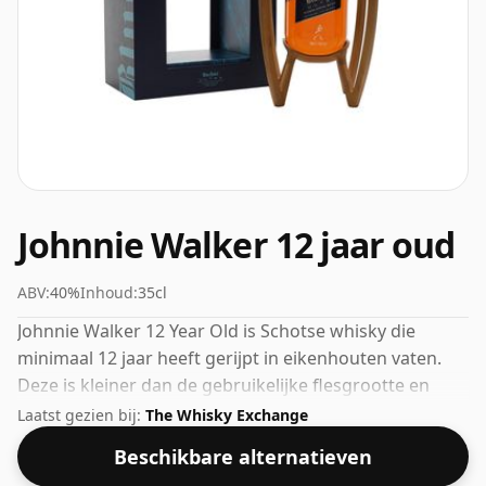
Johnnie Walker 12 jaar oud
ABV:
40%
Inhoud:
35cl
Johnnie Walker 12 Year Old is Schotse whisky die
minimaal 12 jaar heeft gerijpt in eikenhouten vaten.
Deze is kleiner dan de gebruikelijke flesgrootte en
wordt geleverd in een vat van 35 cl, gebotteld op 40%.
Laatst gezien bij:
The Whisky Exchange
Beschikbare alternatieven