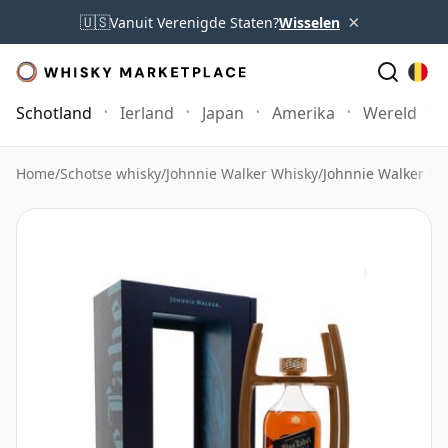
×
🇺🇸
Vanuit Verenigde Staten?
Wisselen
Schotland
Ierland
Japan
Amerika
Wereld
Home
/
Schotse whisky
/
Johnnie Walker Whisky
/
Johnnie Walker 12