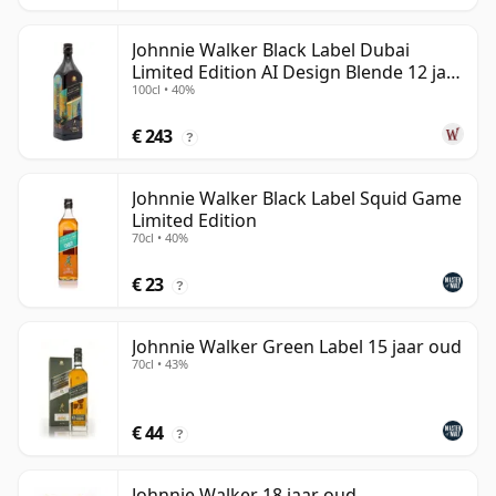
Johnnie Walker Black Label Dubai
Limited Edition AI Design Blende 12 jaar
100cl • 40%
oud
€ 243
?
Johnnie Walker Black Label Squid Game
Limited Edition
70cl • 40%
€ 23
?
Johnnie Walker Green Label 15 jaar oud
70cl • 43%
€ 44
?
Johnnie Walker 18 jaar oud