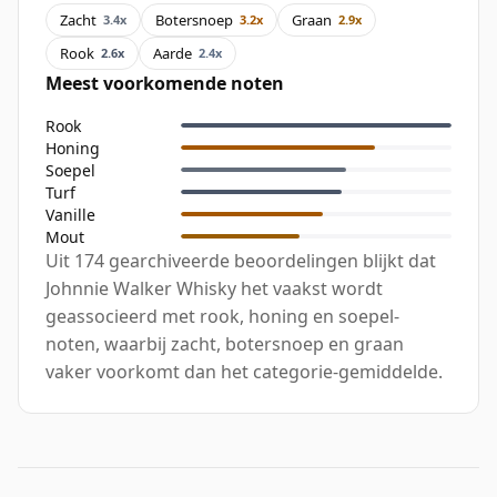
Zacht
Botersnoep
Graan
3.4x
3.2x
2.9x
Rook
Aarde
2.6x
2.4x
Meest voorkomende noten
Rook
Honing
Soepel
Turf
Vanille
Mout
Uit 174 gearchiveerde beoordelingen blijkt dat
Johnnie Walker Whisky het vaakst wordt
geassocieerd met rook, honing en soepel-
noten, waarbij zacht, botersnoep en graan
vaker voorkomt dan het categorie-gemiddelde.