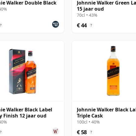
ie Walker Double Black
Johnnie Walker Green L
15 jaar oud
 40%
70cl • 43%
€ 44
?
?
ie Walker Black Label
Johnnie Walker Black La
y Finish 12 jaar oud
Triple Cask
 40%
100cl • 40%
€ 58
?
?