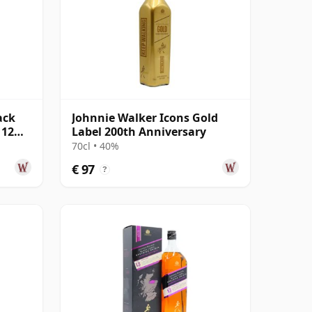
ack
Johnnie Walker Icons Gold
 12
Label 200th Anniversary
70cl • 40%
€ 97
?