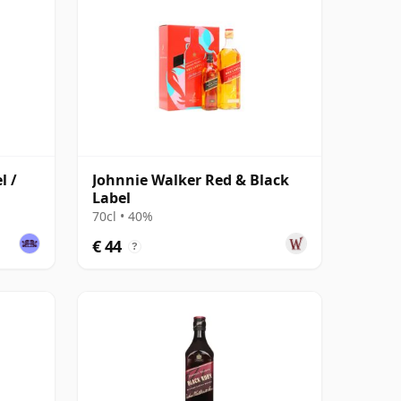
l /
Johnnie Walker Red & Black
Label
70cl • 40%
€ 44
?