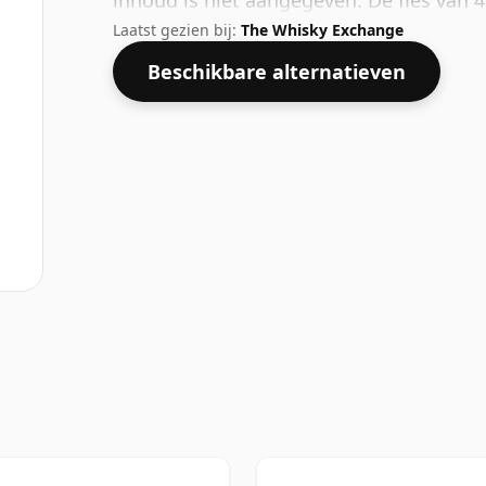
inhoud is niet aangegeven. De fles van 4
Laatst gezien bij:
The Whisky Exchange
Beschikbare alternatieven