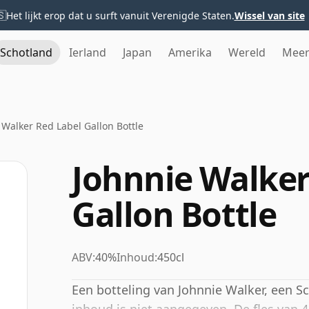
🇸
Het lijkt erop dat u surft vanuit Verenigde Staten.
Wissel van site
Schotland
Ierland
Japan
Amerika
Wereld
Mee
 Walker Red Label Gallon Bottle
Johnnie Walker
Gallon Bottle
ABV:
40%
Inhoud:
450cl
Een botteling van Johnnie Walker, een S