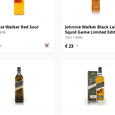
ie Walker Red Soul
Johnnie Walker Black La
Squid Game Limited Edi
 40%
70cl • 40%
€ 23
?
?