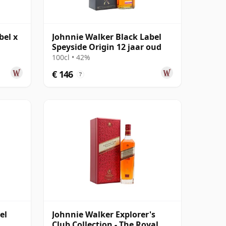
bel x
Johnnie Walker Black Label
Speyside Origin 12 jaar oud
100cl • 42%
€ 146
?
el
Johnnie Walker Explorer's
Club Collection - The Royal