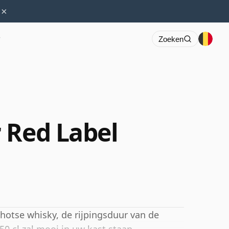
×
r
Zoeken
 Red Label
chotse whisky, de rijpingsduur van de