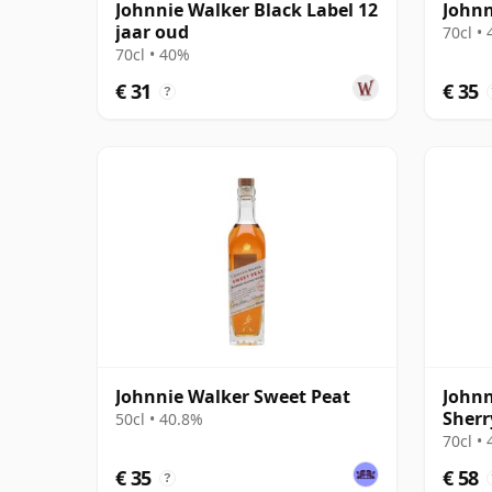
Johnnie Walker Black Label 12
Johnn
jaar oud
70cl •
70cl • 40%
€ 31
€ 35
?
Johnnie Walker Sweet Peat
Johnn
Sherr
50cl • 40.8%
70cl •
€ 35
€ 58
?