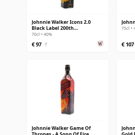
Johnnie Walker Icons 2.0
Johnn
Black Label 200th
75cl •
Anniversary 12 jaar oud
70cl • 40%
€ 97
€ 107
?
Johnnie Walker Game Of
Johnn
Thrones - A Song Of Fire
Gold 