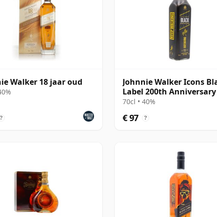
ie Walker 18 jaar oud
Johnnie Walker Icons Bl
Label 200th Anniversary
 40%
jaar oud
70cl • 40%
€ 97
?
?