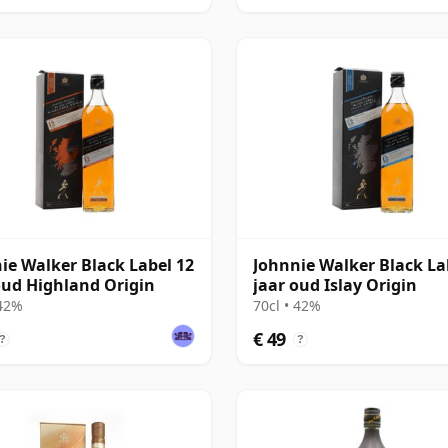
ie Walker Black Label 12
Johnnie Walker Black La
oud Highland Origin
jaar oud Islay Origin
 42%
70cl • 42%
€ 49
?
?