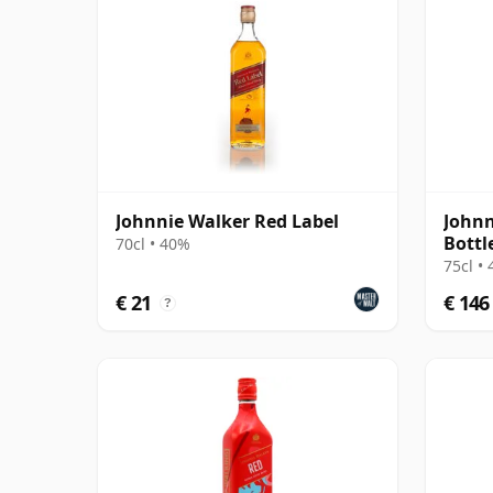
Johnnie Walker Red Label
Johnn
Bottl
70cl • 40%
75cl •
€ 21
€ 146
?