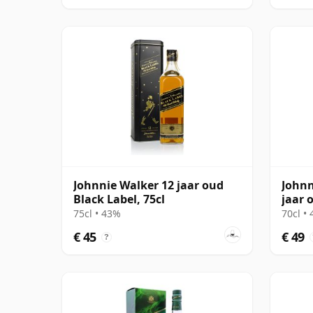
Johnnie Walker 12 jaar oud
Johnn
Black Label, 75cl
jaar 
75cl • 43%
70cl •
€ 45
€ 49
?