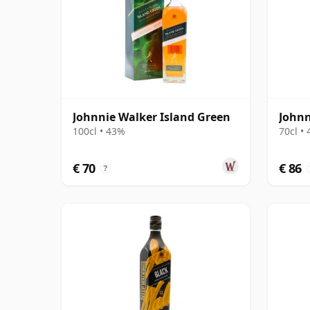
Johnnie Walker Island Green
Johnn
100cl • 43%
70cl •
€ 70
€ 86
?