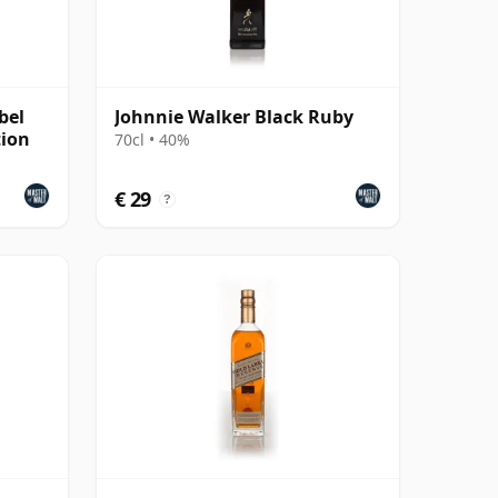
bel
Johnnie Walker Black Ruby
tion
70cl • 40%
€ 29
?