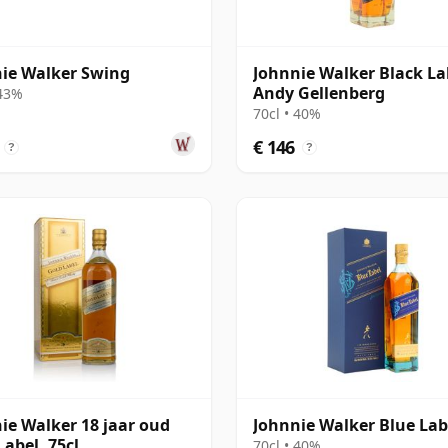
ie Walker Swing
Johnnie Walker Black La
Andy Gellenberg
 43%
70cl • 40%
€ 146
?
?
ie Walker 18 jaar oud
Johnnie Walker Blue Lab
Label, 75cl
70cl • 40%