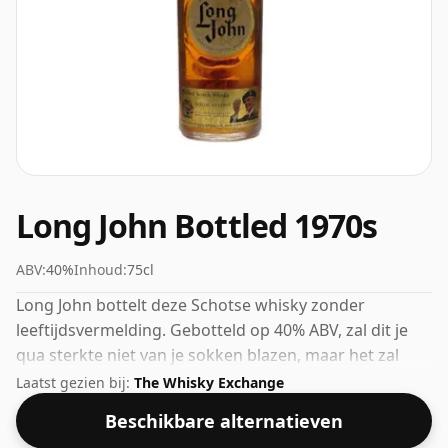
Long John Bottled 1970s
ABV:
40%
Inhoud:
75cl
Long John bottelt deze Schotse whisky zonder
leeftijdsvermelding. Gebotteld op 40% ABV, zal dit je
qua sterkte niet van je sokken blazen, maar het zal
zeker een drinkbare geest zijn.
Laatst gezien bij:
The Whisky Exchange
Beschikbare alternatieven