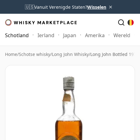
×
🇺🇸
Vanuit Verenigde Staten?
Wisselen
Schotland
Ierland
Japan
Amerika
Wereld
Home
/
Schotse whisky
/
Long John Whisky
/
Long John Bottled 1970