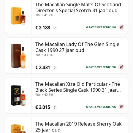
The Macallan Single Malts Of Scotland
Director's Special Scotch 31 jaar oud
70cl • 41.2%
€ 2.188
GRATIS VERZENDING
?
The Macallan Lady Of The Glen Single
Cask 1990 27 jaar oud
70cl • 43.5%
€ 2.431
GRATIS VERZENDING
?
The Macallan Xtra Old Particular - The
Black Series Single Cask 1990 31 jaar
70cl • 42.3%
oud
€ 3.015
GRATIS VERZENDING
?
The Macallan 2019 Release Sherry Oak
25 jaar oud