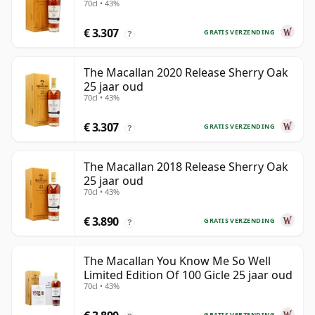
70cl • 43%
€ 3.307
GRATIS VERZENDING
?
The Macallan 2020 Release Sherry Oak
25 jaar oud
70cl • 43%
€ 3.307
GRATIS VERZENDING
?
The Macallan 2018 Release Sherry Oak
25 jaar oud
70cl • 43%
€ 3.890
GRATIS VERZENDING
?
The Macallan You Know Me So Well
Limited Edition Of 100 Gicle 25 jaar oud
70cl • 43%
GRATIS VERZENDING