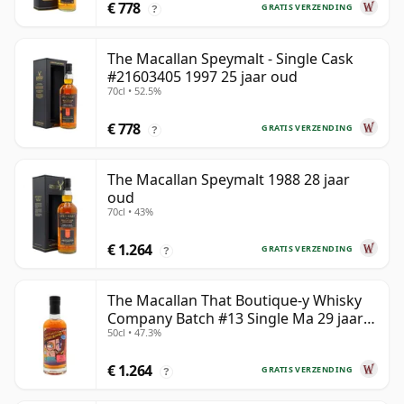
€ 778
GRATIS VERZENDING
?
The Macallan Speymalt - Single Cask
#21603405 1997 25 jaar oud
70cl • 52.5%
€ 778
GRATIS VERZENDING
?
The Macallan Speymalt 1988 28 jaar
oud
70cl • 43%
€ 1.264
GRATIS VERZENDING
?
The Macallan That Boutique-y Whisky
Company Batch #13 Single Ma 29 jaar
50cl • 47.3%
oud
€ 1.264
GRATIS VERZENDING
?