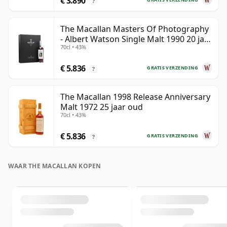
€ 3.890
?
The Macallan Masters Of Photography
- Albert Watson Single Malt 1990 20 jaar
70cl • 43%
oud
€ 5.836
GRATIS VERZENDING
?
The Macallan 1998 Release Anniversary
Malt 1972 25 jaar oud
70cl • 43%
€ 5.836
GRATIS VERZENDING
?
WAAR THE MACALLAN KOPEN