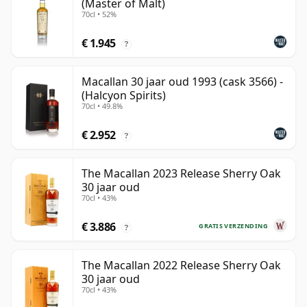
(Master of Malt)
70cl • 52%
€ 1.945
?
Macallan 30 jaar oud 1993 (cask 3566) -
(Halcyon Spirits)
70cl • 49.8%
€ 2.952
?
The Macallan 2023 Release Sherry Oak
30 jaar oud
70cl • 43%
€ 3.886
GRATIS VERZENDING
?
The Macallan 2022 Release Sherry Oak
30 jaar oud
70cl • 43%