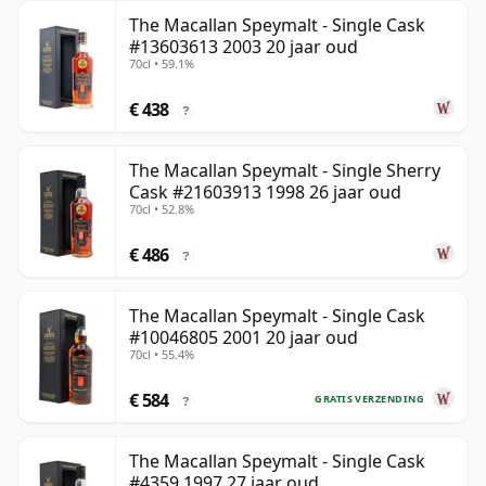
The Macallan Speymalt - Single Cask
#13603613 2003 20 jaar oud
70cl • 59.1%
€ 438
?
The Macallan Speymalt - Single Sherry
Cask #21603913 1998 26 jaar oud
70cl • 52.8%
€ 486
?
The Macallan Speymalt - Single Cask
#10046805 2001 20 jaar oud
70cl • 55.4%
€ 584
GRATIS VERZENDING
?
The Macallan Speymalt - Single Cask
#4359 1997 27 jaar oud