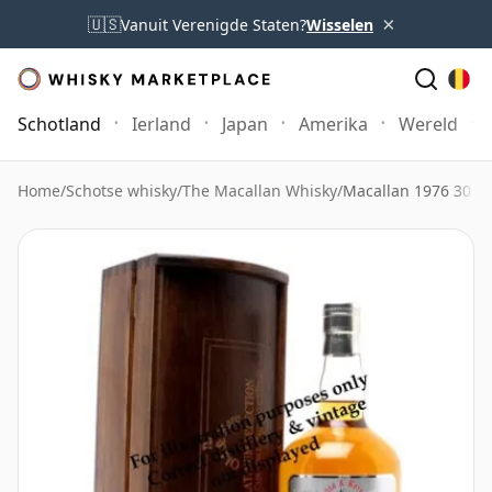
×
🇺🇸
Vanuit Verenigde Staten?
Wisselen
Schotland
Ierland
Japan
Amerika
Wereld
Home
/
Schotse whisky
/
The Macallan Whisky
/
Macallan 1976 30 ja