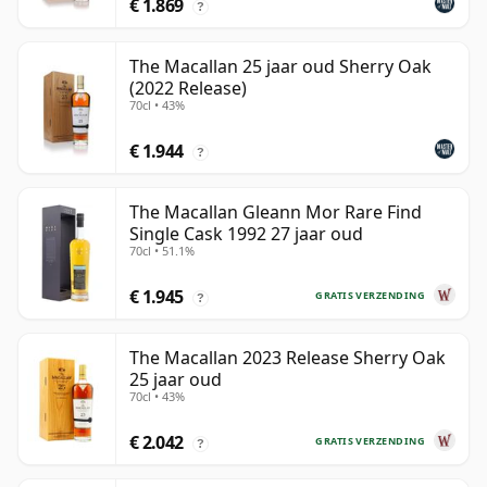
€ 1.869
?
The Macallan 25 jaar oud Sherry Oak
(2022 Release)
70cl • 43%
€ 1.944
?
The Macallan Gleann Mor Rare Find
Single Cask 1992 27 jaar oud
70cl • 51.1%
€ 1.945
GRATIS VERZENDING
?
The Macallan 2023 Release Sherry Oak
25 jaar oud
70cl • 43%
€ 2.042
GRATIS VERZENDING
?