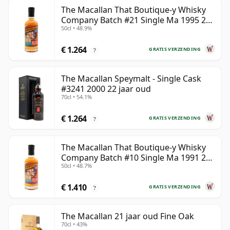
The Macallan That Boutique-y Whisky
Company Batch #21 Single Ma 1995 24
50cl • 48.9%
jaar oud
€ 1.264
GRATIS VERZENDING
?
The Macallan Speymalt - Single Cask
#3241 2000 22 jaar oud
70cl • 54.1%
€ 1.264
GRATIS VERZENDING
?
The Macallan That Boutique-y Whisky
Company Batch #10 Single Ma 1991 26
50cl • 48.7%
jaar oud
€ 1.410
GRATIS VERZENDING
?
The Macallan 21 jaar oud Fine Oak
70cl • 43%