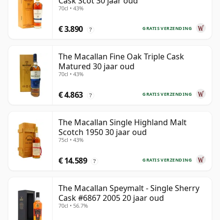
Cask Scot 30 jaar oud
70cl • 43%
€ 3.890
GRATIS VERZENDING
?
The Macallan Fine Oak Triple Cask
Matured 30 jaar oud
70cl • 43%
€ 4.863
GRATIS VERZENDING
?
The Macallan Single Highland Malt
Scotch 1950 30 jaar oud
75cl • 43%
€ 14.589
GRATIS VERZENDING
?
The Macallan Speymalt - Single Sherry
Cask #6867 2005 20 jaar oud
70cl • 56.7%