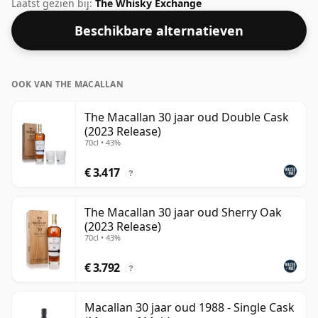
sterkte is gebotteld en deze botteling komt op een
Laatst gezien bij:
The Whisky Exchange
nette 47,8%.
Beschikbare alternatieven
OOK VAN THE MACALLAN
The Macallan 30 jaar oud Double Cask
(2023 Release)
70cl • 43%
€ 3.417
?
The Macallan 30 jaar oud Sherry Oak
(2023 Release)
70cl • 43%
€ 3.792
?
Macallan 30 jaar oud 1988 - Single Cask