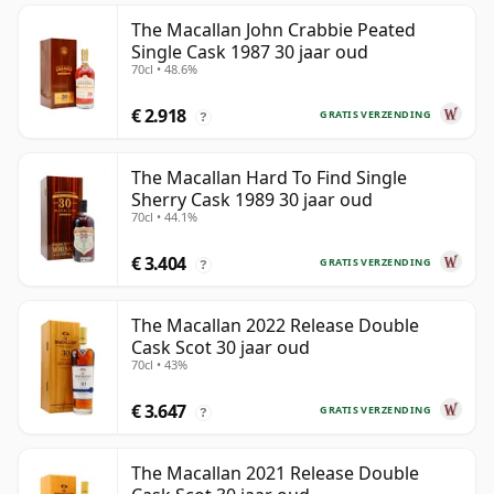
The Macallan John Crabbie Peated
Single Cask 1987 30 jaar oud
70cl • 48.6%
€ 2.918
GRATIS VERZENDING
?
The Macallan Hard To Find Single
Sherry Cask 1989 30 jaar oud
70cl • 44.1%
€ 3.404
GRATIS VERZENDING
?
The Macallan 2022 Release Double
Cask Scot 30 jaar oud
70cl • 43%
€ 3.647
GRATIS VERZENDING
?
The Macallan 2021 Release Double