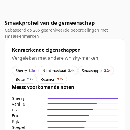
Smaakprofiel van de gemeenschap
Gebaseerd op 205 gearchiveerde beoordelingen met
smaakkenmerken
Kenmerkende eigenschappen
Vergeleken met andere whisky-merken
Sherry
Nootmuskaat
Sinaasappel
3.3x
2.4x
2.2x
Boter
Rozijnen
2.2x
2.2x
Meest voorkomende noten
Sherry
Vanille
Eik
Fruit
Rijk
Soepel