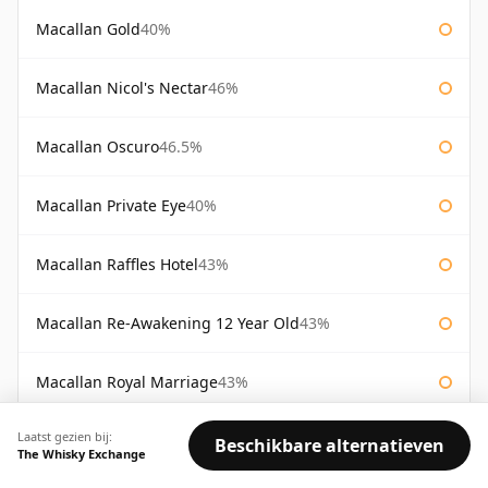
Macallan Gold
40%
Macallan Nicol's Nectar
46%
Macallan Oscuro
46.5%
Macallan Private Eye
40%
Macallan Raffles Hotel
43%
Macallan Re-Awakening 12 Year Old
43%
Macallan Royal Marriage
43%
Laatst gezien bij:
Macallan Royal Wedding 2011
46.8%
Beschikbare alternatieven
The Whisky Exchange