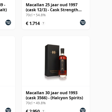
9 -
Macallan 25 jaar oud 1997
alt)
(cask 12/3) - Cask Strength
Collection
70cl • 54.8%
€ 1.714
?
Macallan 30 jaar oud 1993
(cask 3566) - (Halcyon Spirits)
70cl • 49.8%
€ 2.950
?