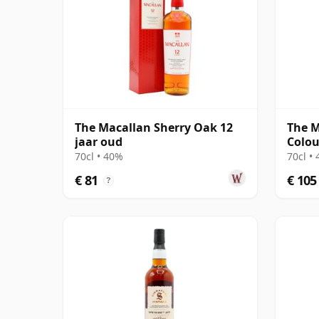
The Macallan Sherry Oak 12
The M
jaar oud
Colou
70cl • 40%
70cl •
€ 81
€ 105
?