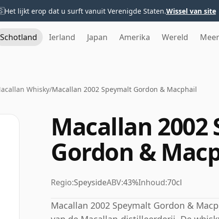
🇸
Het lijkt erop dat u surft vanuit Verenigde Staten.
Wissel van site
Schotland
Ierland
Japan
Amerika
Wereld
Mee
acallan Whisky
/
Macallan 2002 Speymalt Gordon & Macphail
Macallan 2002
Gordon & Macp
Regio:
Speyside
ABV:
43%
Inhoud:
70cl
Macallan 2002 Speymalt Gordon & Macpha