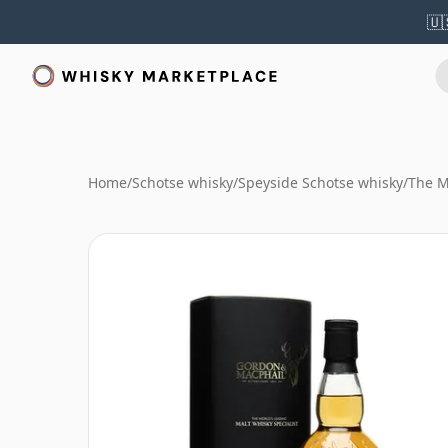
🇺
Home
/
Schotse whisky
/
Speyside Schotse whisky
/
The M