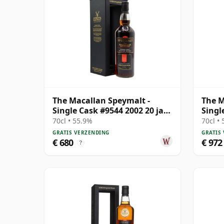
The Macallan Speymalt -
The M
Single Cask #9544 2002 20 jaar
Singl
oud
oud
70cl • 55.9%
70cl •
GRATIS VERZENDING
GRATIS
€ 680
€ 972
?