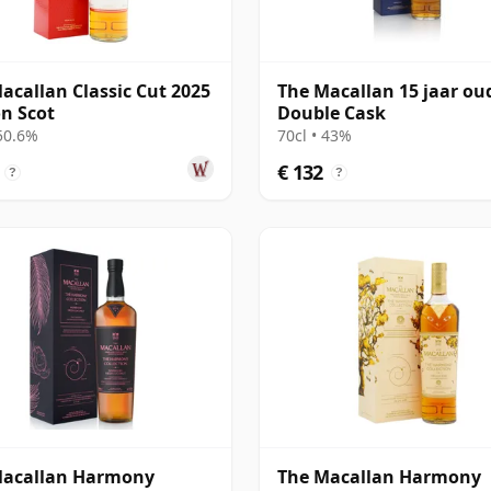
acallan Classic Cut 2025
The Macallan 15 jaar ou
on Scot
Double Cask
 50.6%
70cl • 43%
€ 132
?
?
Macallan Harmony
The Macallan Harmony