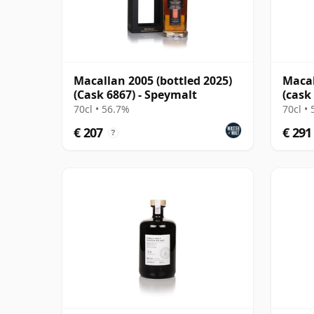
Macallan 2005 (bottled 2025)
Macal
(Cask 6867) - Speymalt
(cask
70cl • 56.7%
70cl •
€ 207
€ 291
?