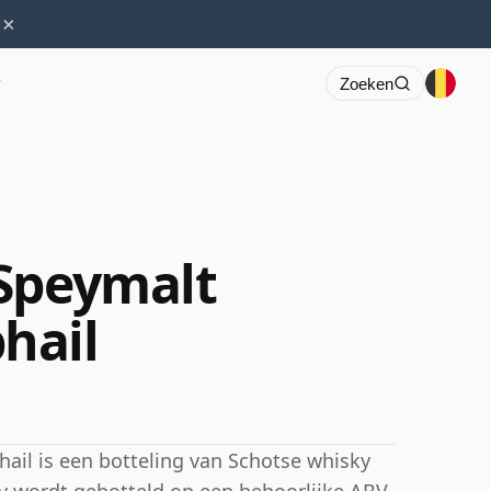
×
r
Zoeken
 Speymalt
hail
il is een botteling van Schotse whisky