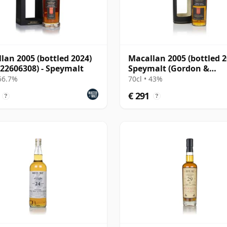
lan 2005 (bottled 2024)
Macallan 2005 (bottled 2
 22606308) - Speymalt
Speymalt (Gordon &
MacPhail)
 56.7%
70cl • 43%
€ 291
?
?