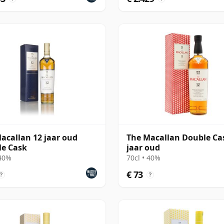
acallan 12 jaar oud
The Macallan Double Ca
e Cask
jaar oud
 40%
70cl • 40%
€ 73
?
?