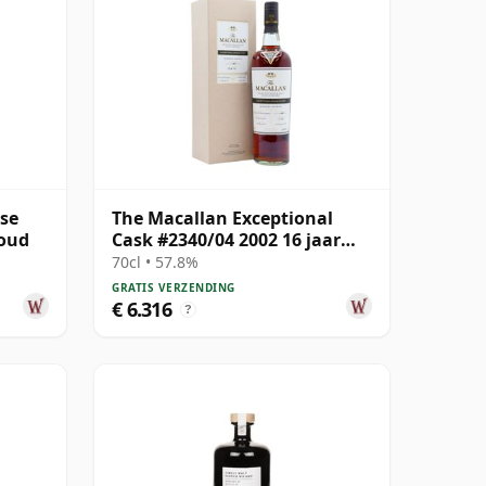
ase
The Macallan Exceptional
 oud
Cask #2340/04 2002 16 jaar
oud
70cl • 57.8%
GRATIS VERZENDING
€ 6.316
?