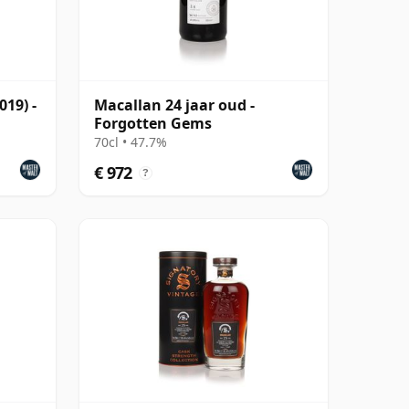
019) -
Macallan 24 jaar oud -
Forgotten Gems
70cl • 47.7%
€ 972
?