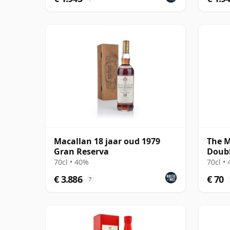
Macallan 18 jaar oud 1979
The M
Gran Reserva
Doubl
70cl • 40%
70cl •
€ 3.886
€ 70
?