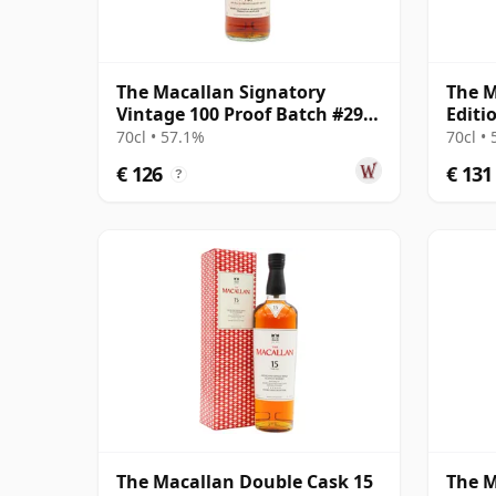
The Macallan Signatory
The M
Vintage 100 Proof Batch #29
Editi
Single Malt 2011 13 jaar oud
70cl • 57.1%
70cl •
€ 126
€ 131
?
The Macallan Double Cask 15
The 