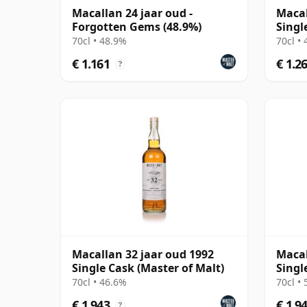
Macallan 24 jaar oud -
Macal
Forgotten Gems (48.9%)
Singl
70cl • 48.9%
70cl •
€ 1.161
€ 1.2
?
Macallan 32 jaar oud 1992
Macal
Single Cask (Master of Malt)
Singl
70cl • 46.6%
70cl •
€ 1.943
€ 1.9
?