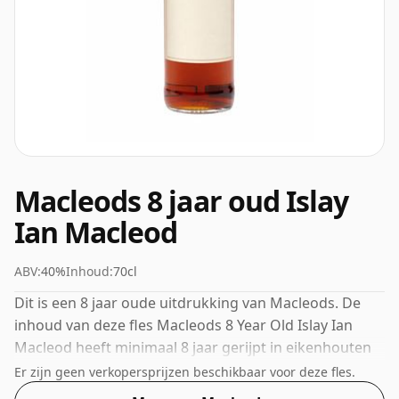
Macleods 8 jaar oud Islay
Ian Macleod
ABV:
40%
Inhoud:
70cl
Dit is een 8 jaar oude uitdrukking van Macleods. De
inhoud van deze fles Macleods 8 Year Old Islay Ian
Macleod heeft minimaal 8 jaar gerijpt in eikenhouten
vaten. Deze whisky wordt geleverd in een gewone fles
Er zijn geen verkopersprijzen beschikbaar voor deze fles.
van 70 cl en heeft een vrij normale sterkte van 40%.