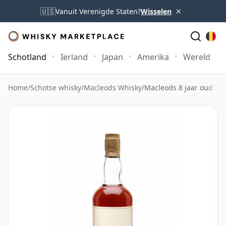
×
🇺🇸
Vanuit Verenigde Staten?
Wisselen
Schotland
Ierland
Japan
Amerika
Wereld
Home
/
Schotse whisky
/
Macleods Whisky
/
Macleods 8 jaar oud Isl