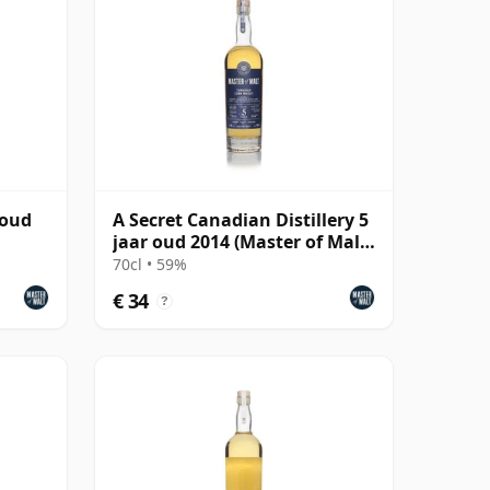
 oud
A Secret Canadian Distillery 5
jaar oud 2014 (Master of Malt)
Corn Whisky
70cl • 59%
€ 34
?