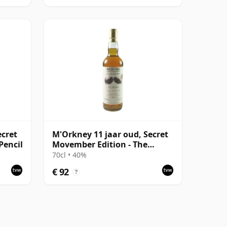
ecret
M'Orkney 11 jaar oud, Secret
Pencil
Movember Edition - The
Walrus
70cl • 40%
€ 92
?