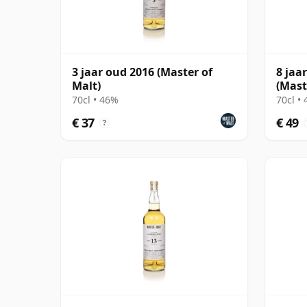
3 jaar oud 2016 (Master of
8 jaa
Malt)
(Mast
70cl • 46%
70cl •
€ 37
€ 49
?