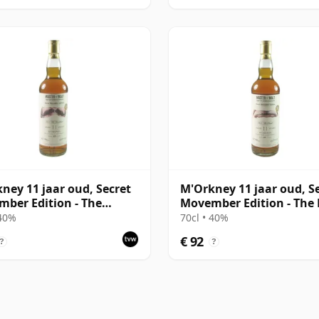
ney 11 jaar oud, Secret
M'Orkney 11 jaar oud, S
ber Edition - The
Movember Edition - The 
lebar
 40%
70cl • 40%
€ 92
?
?