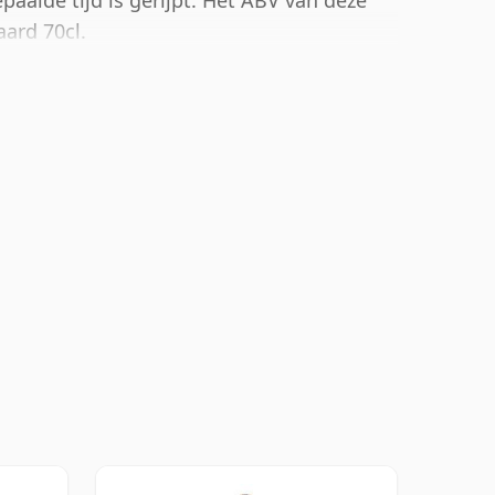
aalde tijd is gerijpt. Het ABV van deze
aard 70cl.