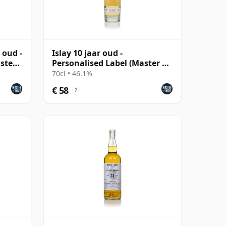
 oud -
Islay 10 jaar oud -
ster
Personalised Label (Master of
Malt)
70cl • 46.1%
€ 58
?