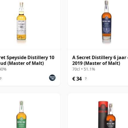
ret Speyside Distillery 10
A Secret Distillery 6 jaar
oud (Master of Malt)
2019 (Master of Malt)
 40%
70cl • 51.1%
€ 34
?
?