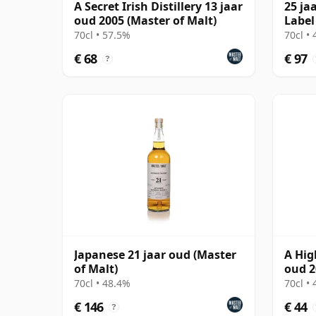
A Secret Irish Distillery 13 jaar
25 ja
oud 2005 (Master of Malt)
Label
70cl • 57.5%
70cl •
€ 68
€ 97
?
Japanese 21 jaar oud (Master
A Hig
of Malt)
oud 2
70cl • 48.4%
70cl •
€ 146
€ 44
?