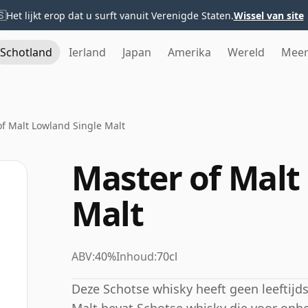
🇸
Het lijkt erop dat u surft vanuit Verenigde Staten.
Wissel van site
Schotland
Ierland
Japan
Amerika
Wereld
Mee
f Malt Lowland Single Malt
Master of Malt
Malt
ABV:
40%
Inhoud:
70cl
Deze Schotse whisky heeft geen leeftijd