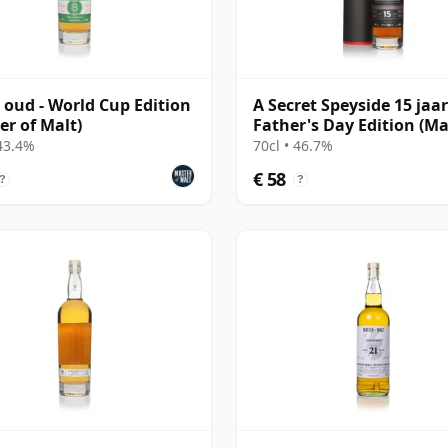
r oud - World Cup Edition
A Secret Speyside 15 jaar
er of Malt)
Father's Day Edition (Ma
of Malt)
 43.4%
70cl • 46.7%
€ 58
?
?