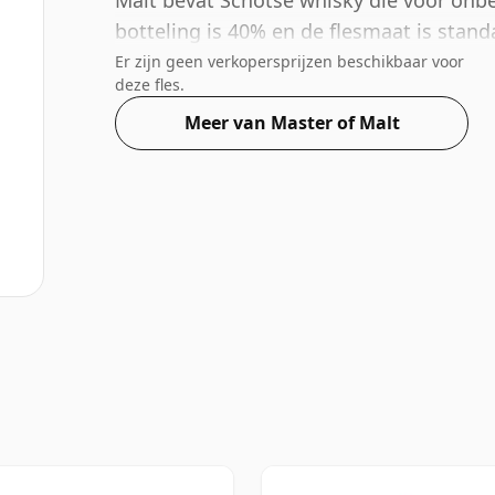
Malt bevat Schotse whisky die voor onbep
botteling is 40% en de flesmaat is stand
Er zijn geen verkopersprijzen beschikbaar voor
deze fles.
Meer van Master of Malt