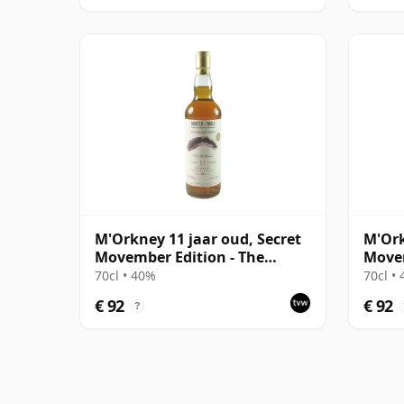
M'Orkney 11 jaar oud, Secret
M'Ork
Movember Edition - The
Movem
Chevron
Hand
70cl • 40%
70cl •
€ 92
€ 92
?