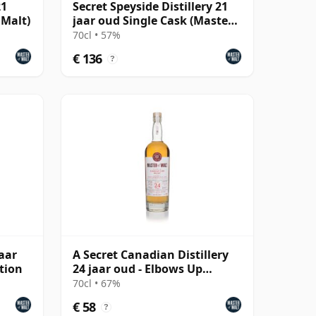
21
Secret Speyside Distillery 21
 Malt)
jaar oud Single Cask (Master
of Malt)
70cl • 57%
€ 136
?
jaar
A Secret Canadian Distillery
tion
24 jaar oud - Elbows Up
Edition
70cl • 67%
€ 58
?