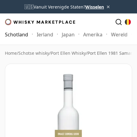
×
🇺🇸
Vanuit Verenigde Staten?
Wisselen
Schotland
Ierland
Japan
Amerika
Wereld
Home
/
Schotse whisky
/
Port Ellen Whisky
/
Port Ellen 1981 Samarol