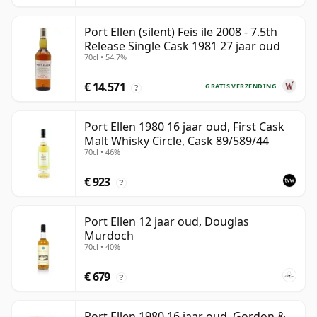
Port Ellen (silent) Feis ile 2008 - 7.5th
Release Single Cask 1981 27 jaar oud
70cl • 54.7%
€ 14.571
GRATIS VERZENDING
?
Port Ellen 1980 16 jaar oud, First Cask
Malt Whisky Circle, Cask 89/589/44
70cl • 46%
€ 923
?
Port Ellen 12 jaar oud, Douglas
Murdoch
70cl • 40%
€ 679
?
Port Ellen 1980 16 jaar oud, Gordon &