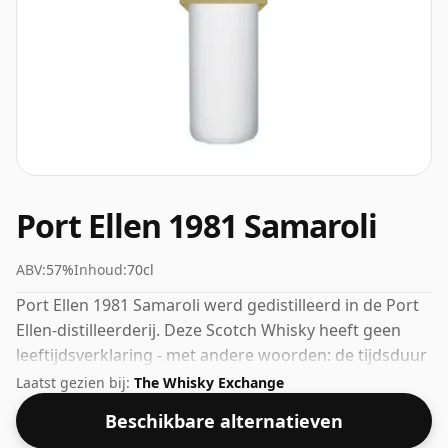
Port Ellen 1981 Samaroli
ABV:
57%
Inhoud:
70cl
Port Ellen 1981 Samaroli werd gedistilleerd in de Port
Ellen-distilleerderij. Deze Scotch Whisky heeft geen
leeftijdsverklaring - met andere woorden: de tijdsduur
dat de spirit in de fles heeft gerijpt, is niet aangegeven.
Laatst gezien bij:
The Whisky Exchange
Met een percentage van 57% kun je zeker een paar
Beschikbare alternatieven
druppels fatsoenlijk water aan deze whisky toevoegen