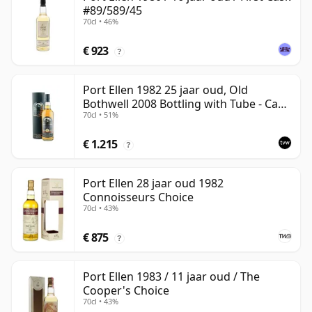
#89/589/45
70cl • 46%
€ 923
?
Port Ellen 1982 25 jaar oud, Old
Bothwell 2008 Bottling with Tube - Cask
70cl • 51%
#2555
€ 1.215
?
Port Ellen 28 jaar oud 1982
Connoisseurs Choice
70cl • 43%
€ 875
?
Port Ellen 1983 / 11 jaar oud / The
Cooper's Choice
70cl • 43%