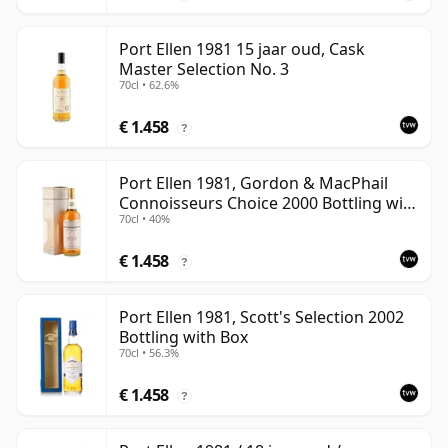
Port Ellen 1981 15 jaar oud, Cask
Master Selection No. 3
70cl • 62.6%
€ 1.458
?
Port Ellen 1981, Gordon & MacPhail
Connoisseurs Choice 2000 Bottling with
70cl • 40%
Box
€ 1.458
?
Port Ellen 1981, Scott's Selection 2002
Bottling with Box
70cl • 56.3%
€ 1.458
?