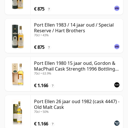
€ 875
?
Port Ellen 1983 / 14 jaar oud / Special
Reserve / Hart Brothers
70cl • 43%
€ 875
?
Port Ellen 1980 15 jaar oud, Gordon &
MacPhail Cask Strength 1996 Bottling
70cl • 63.9%
with Box
€ 1.166
?
Port Ellen 26 jaar oud 1982 (cask 4447) -
Old Malt Cask
70cl • 50%
€ 1.166
?