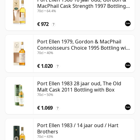
MacPhail Cask Strength 1997 Bottling
70cl • 64.4%
with Box
€ 972
?
Port Ellen 1979, Gordon & MacPhail
Connoisseurs Choice 1995 Bottling with
70cl • 40%
Box
€ 1.020
?
Port Ellen 1983 28 jaar oud, The Old
Malt Cask 2011 Bottling with Box
70cl • 50%
€ 1.069
?
Port Ellen 1983 / 14 jaar oud / Hart
Brothers
70cl • 43%