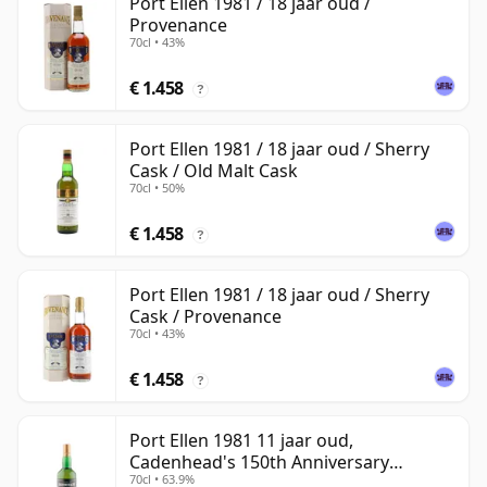
Port Ellen 1981 / 18 jaar oud /
Provenance
70cl • 43%
€ 1.458
?
Port Ellen 1981 / 18 jaar oud / Sherry
Cask / Old Malt Cask
70cl • 50%
€ 1.458
?
Port Ellen 1981 / 18 jaar oud / Sherry
Cask / Provenance
70cl • 43%
€ 1.458
?
Port Ellen 1981 11 jaar oud,
Cadenhead's 150th Anniversary
70cl • 63.9%
Bottling