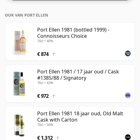
om de textuur te verbeteren en de geest te openen.
OOK VAN PORT ELLEN
Port Ellen 1981 (bottled 1999) -
Connoisseurs Choice
70cl • 40%
€ 874
?
Port Ellen 1981 / 17 jaar oud / Cask
#1385/88 / Signatory
70cl • 43%
€ 972
?
Port Ellen 1981 18 jaar oud, Old Malt
Cask with Carton
70cl • 50%
€ 1.312
?