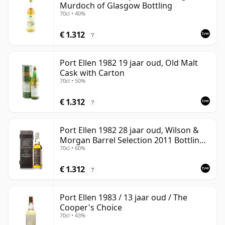
Murdoch of Glasgow Bottling
70cl • 40%
€ 1.312
?
Port Ellen 1982 19 jaar oud, Old Malt
Cask with Carton
70cl • 50%
€ 1.312
?
Port Ellen 1982 28 jaar oud, Wilson &
Morgan Barrel Selection 2011 Bottling
70cl • 60%
with Box
€ 1.312
?
Port Ellen 1983 / 13 jaar oud / The
Cooper's Choice
70cl • 43%