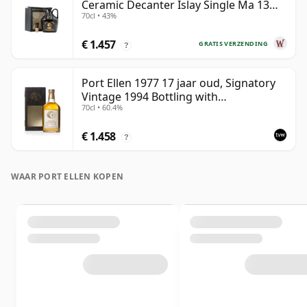
Ceramic Decanter Islay Single Ma 13
70cl • 43%
jaar oud
€ 1.457
GRATIS VERZENDING
?
Port Ellen 1977 17 jaar oud, Signatory
Vintage 1994 Bottling with
70cl • 60.4%
Presentation Box - Cask 5560
€ 1.458
?
WAAR PORT ELLEN KOPEN