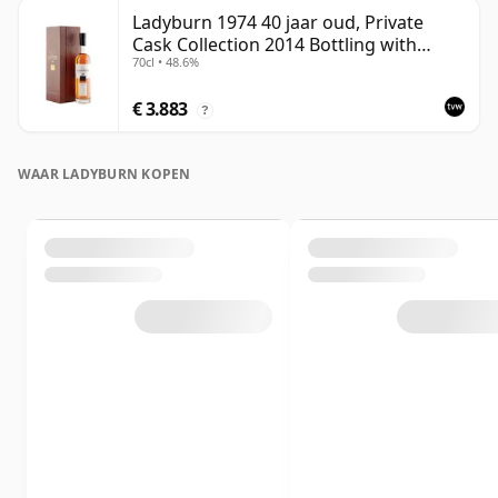
Ladyburn 1974 40 jaar oud, Private
Cask Collection 2014 Bottling with
70cl • 48.6%
Presentation Case
€ 3.883
?
WAAR LADYBURN KOPEN