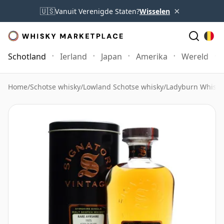
×
🇺🇸
Vanuit Verenigde Staten?
Wisselen
Schotland
Ierland
Japan
Amerika
Wereld
Home
/
Schotse whisky
/
Lowland Schotse whisky
/
Ladyburn Whisky