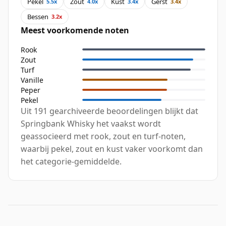
Pekel
Zout
Kust
Gerst
5.5x
4.0x
3.4x
3.4x
Bessen
3.2x
Meest voorkomende noten
Rook
Zout
Turf
Vanille
Peper
Pekel
Uit 191 gearchiveerde beoordelingen blijkt dat
Springbank Whisky het vaakst wordt
geassocieerd met rook, zout en turf-noten,
waarbij pekel, zout en kust vaker voorkomt dan
het categorie-gemiddelde.