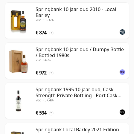
Springbank 10 jaar oud 2010 - Local
Barley
70cl • 55.6%
€ 874
?
Springbank 10 jaar oud / Dumpy Bottle
/ Bottled 1980s
75cl • 46%
€ 972
?
Springbank 1995 10 jaar oud, Cask
Strength Private Bottling - Port Cask
70cl • 57.4%
#446
€ 534
?
Springbank Local Barley 2021 Edition