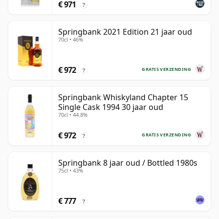
€ 971
?
Springbank 2021 Edition 21 jaar oud
70cl • 46%
€ 972
GRATIS VERZENDING
?
Springbank Whiskyland Chapter 15
Single Cask 1994 30 jaar oud
70cl • 44.8%
€ 972
GRATIS VERZENDING
?
Springbank 8 jaar oud / Bottled 1980s
75cl • 43%
€ 777
?