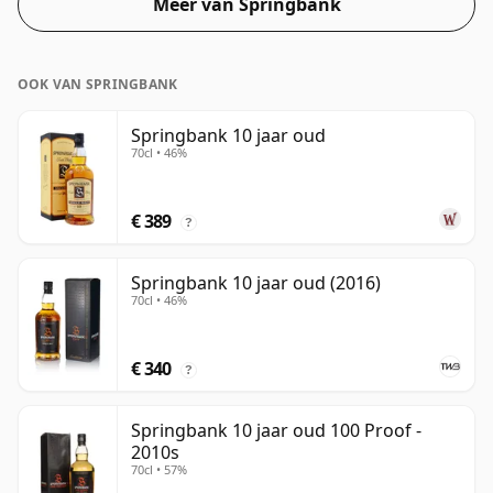
Meer van Springbank
op een optimale drinksterkte. Puur of met een druppel
water genoten.
OOK VAN SPRINGBANK
Springbank 10 jaar oud
70cl • 46%
€ 389
?
Springbank 10 jaar oud (2016)
70cl • 46%
€ 340
?
Springbank 10 jaar oud 100 Proof -
2010s
70cl • 57%