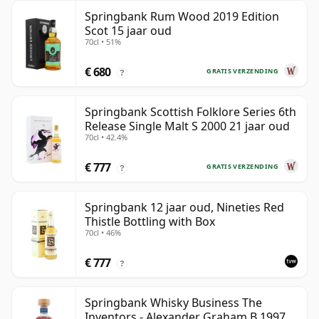
Springbank Rum Wood 2019 Edition
Scot 15 jaar oud
70cl • 51%
€ 680
GRATIS VERZENDING
?
Springbank Scottish Folklore Series 6th
Release Single Malt S 2000 21 jaar oud
70cl • 42.4%
€ 777
GRATIS VERZENDING
?
Springbank 12 jaar oud, Nineties Red
Thistle Bottling with Box
70cl • 46%
€ 777
?
Springbank Whisky Business The
Inventors - Alexander Graham B 1997