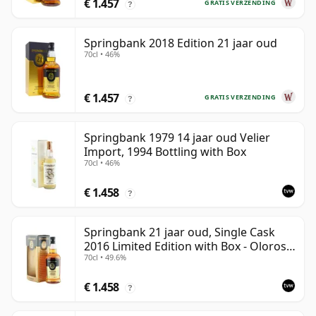
€ 1.457
GRATIS VERZENDING
?
Springbank 2018 Edition 21 jaar oud
70cl • 46%
€ 1.457
GRATIS VERZENDING
?
Springbank 1979 14 jaar oud Velier
Import, 1994 Bottling with Box
70cl • 46%
€ 1.458
?
Springbank 21 jaar oud, Single Cask
2016 Limited Edition with Box - Oloroso
70cl • 49.6%
Sherry Butt
€ 1.458
?