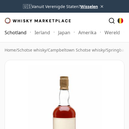
×
🇺🇸
Vanuit Verenigde Staten?
Wisselen
Schotland
Ierland
Japan
Amerika
Wereld
Home
/
Schotse whisky
/
Campbeltown Schotse whisky
/
Springbank