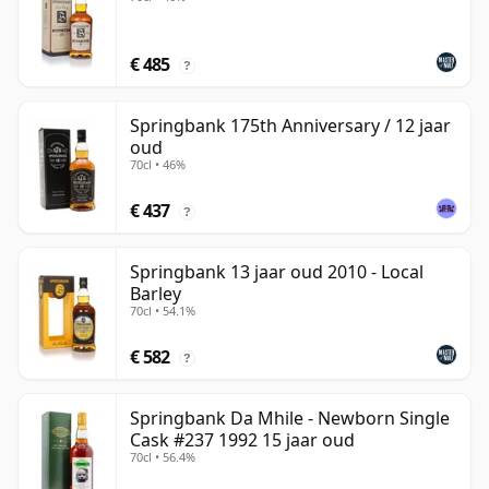
€ 485
?
Springbank 175th Anniversary / 12 jaar
oud
70cl • 46%
€ 437
?
Springbank 13 jaar oud 2010 - Local
Barley
70cl • 54.1%
€ 582
?
Springbank Da Mhile - Newborn Single
Cask #237 1992 15 jaar oud
70cl • 56.4%