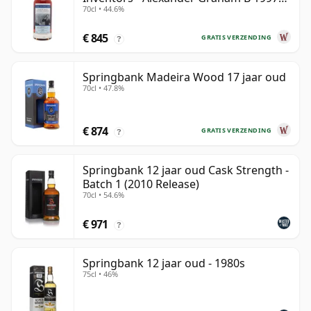
70cl • 44.6%
28 jaar oud
€ 845
GRATIS VERZENDING
?
Springbank Madeira Wood 17 jaar oud
70cl • 47.8%
€ 874
GRATIS VERZENDING
?
Springbank 12 jaar oud Cask Strength -
Batch 1 (2010 Release)
70cl • 54.6%
€ 971
?
Springbank 12 jaar oud - 1980s
75cl • 46%