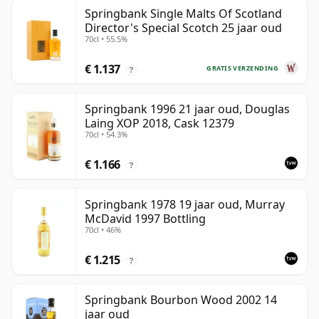
Springbank Single Malts Of Scotland
Director's Special Scotch 25 jaar oud
70cl • 55.5%
€ 1.137
GRATIS VERZENDING
?
Springbank 1996 21 jaar oud, Douglas
Laing XOP 2018, Cask 12379
70cl • 54.3%
€ 1.166
?
Springbank 1978 19 jaar oud, Murray
McDavid 1997 Bottling
70cl • 46%
€ 1.215
?
Springbank Bourbon Wood 2002 14
jaar oud