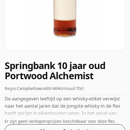
Springbank 10 jaar oud
Portwood Alchemist
Regio:
Campbeltown
ABV:
46%
Inhoud:
70cl
De aangegeven leeftijd op een whisky-etiket verwijst
naar het aantal jaren dat de jongste whisky in de fles
heeft gerijpt in eikenhouten vaten. In het geval van
deze Scotch Whisky van Springbank is dat 10 jaar. Met
Er zijn geen verkopersprijzen beschikbaar voor deze fles.
een volume van 46% ABV wordt deze whisky gebotteld