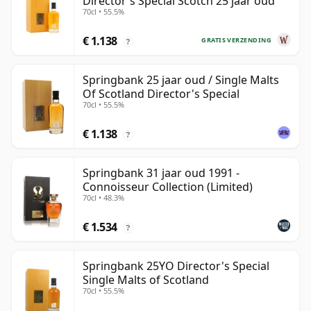
Director's Special Scotch 25 jaar oud
70cl • 55.5%
€ 1.138
GRATIS VERZENDING
?
Springbank 25 jaar oud / Single Malts
Of Scotland Director's Special
70cl • 55.5%
€ 1.138
?
Springbank 31 jaar oud 1991 -
Connoisseur Collection (Limited)
70cl • 48.3%
€ 1.534
?
Springbank 25YO Director's Special
Single Malts of Scotland
70cl • 55.5%