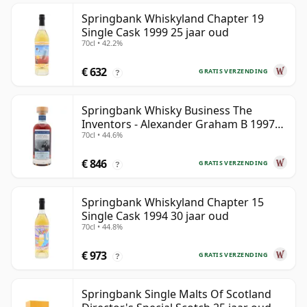
Springbank Whiskyland Chapter 19
Single Cask 1999 25 jaar oud
70cl • 42.2%
€ 632
GRATIS VERZENDING
?
Springbank Whisky Business The
Inventors - Alexander Graham B 1997
70cl • 44.6%
28 jaar oud
€ 846
GRATIS VERZENDING
?
Springbank Whiskyland Chapter 15
Single Cask 1994 30 jaar oud
70cl • 44.8%
€ 973
GRATIS VERZENDING
?
Springbank Single Malts Of Scotland