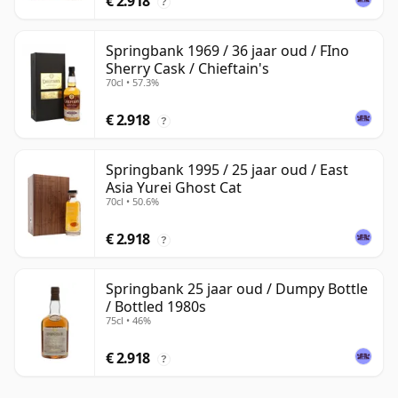
€ 2.918
?
Springbank 1969 / 36 jaar oud / FIno
Sherry Cask / Chieftain's
70cl • 57.3%
€ 2.918
?
Springbank 1995 / 25 jaar oud / East
Asia Yurei Ghost Cat
70cl • 50.6%
€ 2.918
?
Springbank 25 jaar oud / Dumpy Bottle
/ Bottled 1980s
75cl • 46%
€ 2.918
?