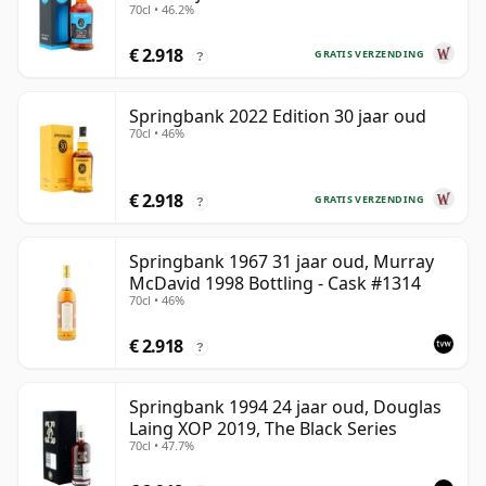
70cl • 46.2%
€ 2.918
GRATIS VERZENDING
?
Springbank 2022 Edition 30 jaar oud
70cl • 46%
€ 2.918
GRATIS VERZENDING
?
Springbank 1967 31 jaar oud, Murray
McDavid 1998 Bottling - Cask #1314
70cl • 46%
€ 2.918
?
Springbank 1994 24 jaar oud, Douglas
Laing XOP 2019, The Black Series
70cl • 47.7%