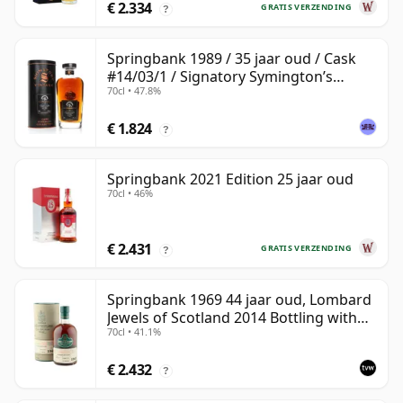
€ 2.334
GRATIS VERZENDING
?
Springbank 1989 / 35 jaar oud / Cask
#14/03/1 / Signatory Symington’s
70cl • 47.8%
Choice
€ 1.824
?
Springbank 2021 Edition 25 jaar oud
70cl • 46%
€ 2.431
GRATIS VERZENDING
?
Springbank 1969 44 jaar oud, Lombard
Jewels of Scotland 2014 Bottling with
70cl • 41.1%
Tube
€ 2.432
?