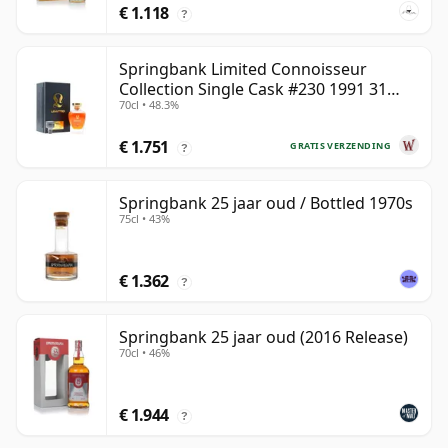
€ 1.118
?
Springbank Limited Connoisseur
Collection Single Cask #230 1991 31
70cl • 48.3%
jaar oud
€ 1.751
GRATIS VERZENDING
?
Springbank 25 jaar oud / Bottled 1970s
75cl • 43%
€ 1.362
?
Springbank 25 jaar oud (2016 Release)
70cl • 46%
€ 1.944
?