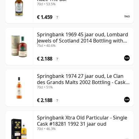
70cl • 53.5%
€ 1.459
?
Springbank 1969 45 jaar oud, Lombard
Jewels of Scotland 2014 Bottling with
75cl • 40.6%
Tube
€ 2.188
?
Springbank 1974 27 jaar oud, Le Clan
des Grands Malts 2002 Bottling - Cask
70cl • 51%
#2284
€ 2.188
?
Springbank Xtra Old Particular - Single
Cask #18281 1992 31 jaar oud
70cl • 46.3%