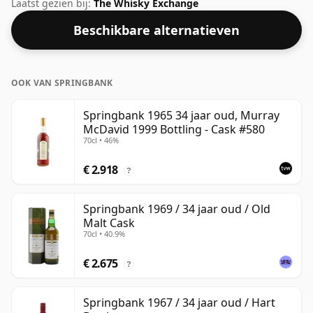
van 52,2%. Wordt geleverd in de reguliere
Laatst gezien bij:
The Whisky Exchange
bottelgrootte van 70cl.
Beschikbare alternatieven
OOK VAN SPRINGBANK
Springbank 1965 34 jaar oud, Murray
McDavid 1999 Bottling - Cask #580
70cl • 46%
€ 2.918
?
Springbank 1969 / 34 jaar oud / Old
Malt Cask
70cl • 40.9%
€ 2.675
?
Springbank 1967 / 34 jaar oud / Hart