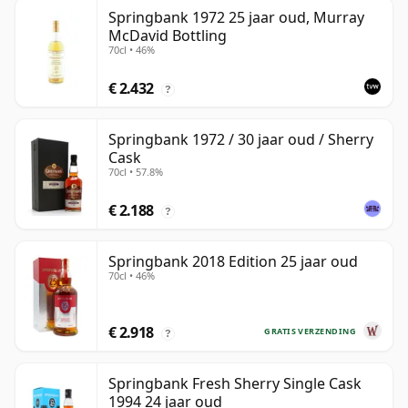
Springbank 1972 25 jaar oud, Murray
McDavid Bottling
70cl • 46%
€ 2.432
?
Springbank 1972 / 30 jaar oud / Sherry
Cask
70cl • 57.8%
€ 2.188
?
Springbank 2018 Edition 25 jaar oud
70cl • 46%
€ 2.918
GRATIS VERZENDING
?
Springbank Fresh Sherry Single Cask
1994 24 jaar oud