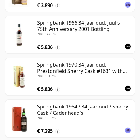
€ 3.890
?
Springbank 1966 34 jaar oud, Juul's
75th Anniversary 2001 Bottling
70cl • 47.1%
€ 5.836
?
Springbank 1970 34 jaar oud,
Prestonfield Sherry Cask #1631 with
70cl • 51.2%
Box
€ 5.836
?
Springbank 1964 / 34 jaar oud / Sherry
Cask / Cadenhead's
70cl • 52.2%
€ 7.295
?