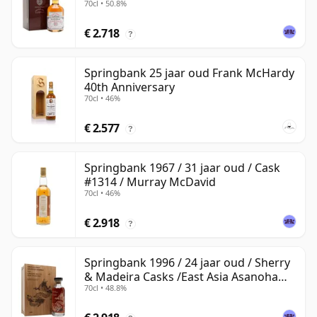
70cl • 50.8%
€ 2.718
?
Springbank 25 jaar oud Frank McHardy
40th Anniversary
70cl • 46%
€ 2.577
?
Springbank 1967 / 31 jaar oud / Cask
#1314 / Murray McDavid
70cl • 46%
€ 2.918
?
Springbank 1996 / 24 jaar oud / Sherry
& Madeira Casks /East Asia Asanoha
70cl • 48.8%
Dragon