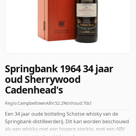
Springbank 1964 34 jaar
oud Sherrywood
Cadenhead's
Regio:
Campbeltown
ABV:
52.2%
Inhoud:
70cl
Een 34 jaar oude botteling Schotse whisky van de
Springbank-distilleerderij. Dit kan worden beschouwd
als een whisky met een hogere sterkte, met een ABV