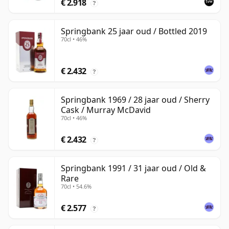
€ 2.918
?
Springbank 25 jaar oud / Bottled 2019
70cl • 46%
€ 2.432
?
Springbank 1969 / 28 jaar oud / Sherry
Cask / Murray McDavid
70cl • 46%
€ 2.432
?
Springbank 1991 / 31 jaar oud / Old &
Rare
70cl • 54.6%
€ 2.577
?