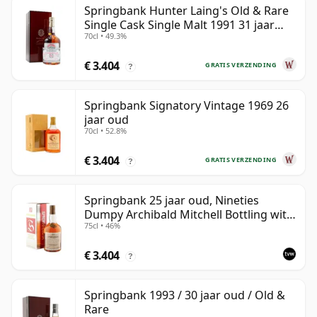
Springbank Hunter Laing's Old & Rare
Single Cask Single Malt 1991 31 jaar
70cl • 49.3%
oud
€ 3.404
GRATIS VERZENDING
?
Springbank Signatory Vintage 1969 26
jaar oud
70cl • 52.8%
€ 3.404
GRATIS VERZENDING
?
Springbank 25 jaar oud, Nineties
Dumpy Archibald Mitchell Bottling with
75cl • 46%
Box
€ 3.404
?
Springbank 1993 / 30 jaar oud / Old &
Rare