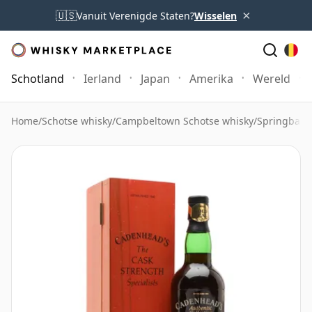
×
🇺🇸
Vanuit Verenigde Staten?
Wisselen
Schotland
Ierland
Japan
Amerika
Wereld
Home
/
Schotse whisky
/
Campbeltown Schotse whisky
/
Springbank