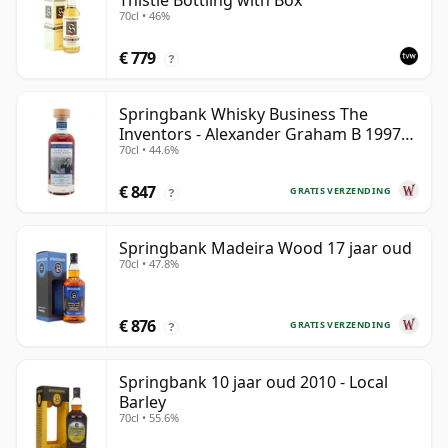
Thistle Bottling with Box
70cl • 46%
€ 779
?
Springbank Whisky Business The
Inventors - Alexander Graham B 1997
70cl • 44.6%
28 jaar oud
€ 847
GRATIS VERZENDING
?
Springbank Madeira Wood 17 jaar oud
70cl • 47.8%
€ 876
GRATIS VERZENDING
?
Springbank 10 jaar oud 2010 - Local
Barley
70cl • 55.6%