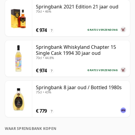
Springbank 2021 Edition 21 jaar oud
70cl • 46%
€ 974
GRATIS VERZENDING
?
Springbank Whiskyland Chapter 15
Single Cask 1994 30 jaar oud
70cl • 44.8%
€ 974
GRATIS VERZENDING
?
Springbank 8 jaar oud / Bottled 1980s
75cl • 43%
€ 779
?
WAAR SPRINGBANK KOPEN