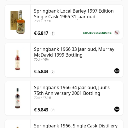
Springbank Local Barley 1997 Edition
Single Cask 1966 31 jaar oud
70cl • 52.1%
€ 6.817
GRATIS VERZENDING
?
Springbank 1966 33 jaar oud, Murray
McDavid 1999 Bottling
70cl • 46%
€ 5.843
?
Springbank 1966 34 jaar oud, Juul's
75th Anniversary 2001 Bottling
70cl • 47.1%
€ 5.843
?
Springbank 1966, Single Cask Distillery