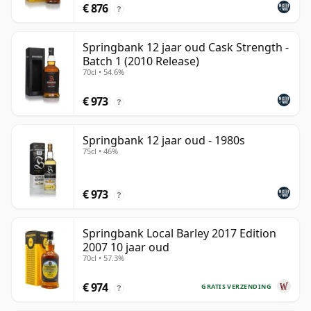
€ 876
?
Springbank 12 jaar oud Cask Strength -
Batch 1 (2010 Release)
70cl • 54.6%
€ 973
?
Springbank 12 jaar oud - 1980s
75cl • 46%
€ 973
?
Springbank Local Barley 2017 Edition
2007 10 jaar oud
70cl • 57.3%
€ 974
GRATIS VERZENDING
?