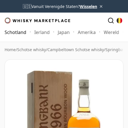
×
🇺🇸
Vanuit Verenigde Staten?
Wisselen
Schotland
Ierland
Japan
Amerika
Wereld
Home
/
Schotse whisky
/
Campbeltown Schotse whisky
/
Springbank