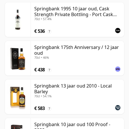
Springbank 1995 10 jaar oud, Cask
Strength Private Bottling - Port Cask
70cl • 57.4%
#446
€ 536
?
Springbank 175th Anniversary / 12 jaar
oud
70cl • 46%
€ 438
?
Springbank 13 jaar oud 2010 - Local
Barley
70cl • 54.1%
€ 583
?
Springbank 10 jaar oud 100 Proof -