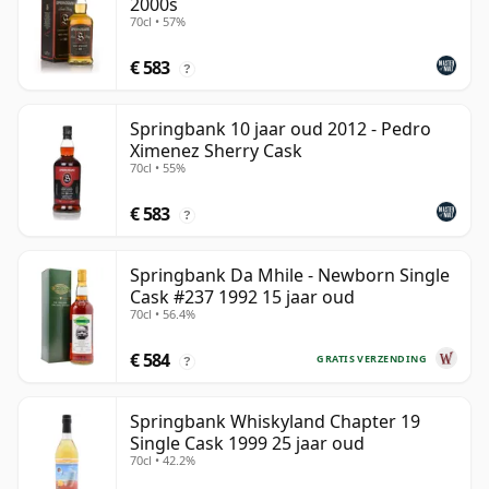
2000s
70cl • 57%
€ 583
?
Springbank 10 jaar oud 2012 - Pedro
Ximenez Sherry Cask
70cl • 55%
€ 583
?
Springbank Da Mhile - Newborn Single
Cask #237 1992 15 jaar oud
70cl • 56.4%
€ 584
GRATIS VERZENDING
?
Springbank Whiskyland Chapter 19
Single Cask 1999 25 jaar oud
70cl • 42.2%