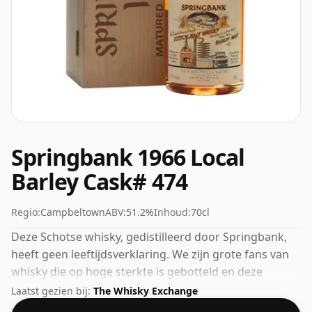
Springbank 1966 Local
Barley Cask# 474
Regio:
Campbeltown
ABV:
51.2%
Inhoud:
70cl
Deze Schotse whisky, gedistilleerd door Springbank,
heeft geen leeftijdsverklaring. We zijn grote fans van
whisky die op hoge sterkte is gebotteld en deze
botteling komt op een nette 51,2%.
Laatst gezien bij:
The Whisky Exchange