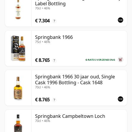
Label Bottling
70cl • 46%
€ 7.304
?
Springbank 1966
75cl • 46%
€ 8.765
GRATIS VERZENDING
?
Springbank 1966 30 jaar oud, Single
Cask 1996 Bottling - Cask 1648
70cl • 46%
€ 8.765
?
Springbank Campbeltown Loch
70cl • 46%