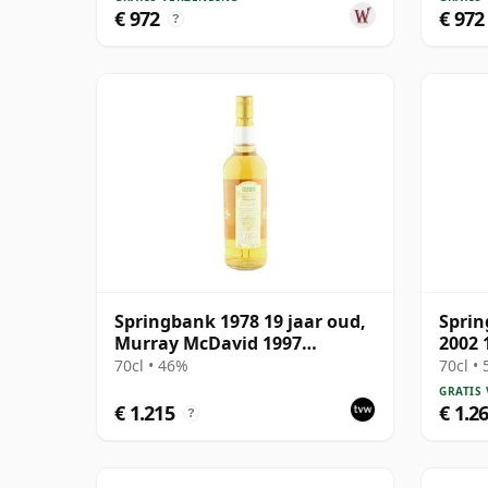
€ 972
€ 972
?
Springbank 1978 19 jaar oud,
Spri
Murray McDavid 1997
2002 
Bottling
70cl • 46%
70cl •
GRATIS
€ 1.215
€ 1.2
?