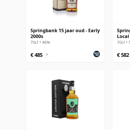
Springbank 15 jaar oud - Early
Sprin
2000s
Local
70cl • 46%
70cl •
€ 485
€ 582
?