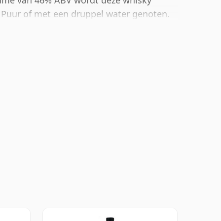
lume van 46% ABV wordt deze whisky
 Puur of met een druppel water genoten.