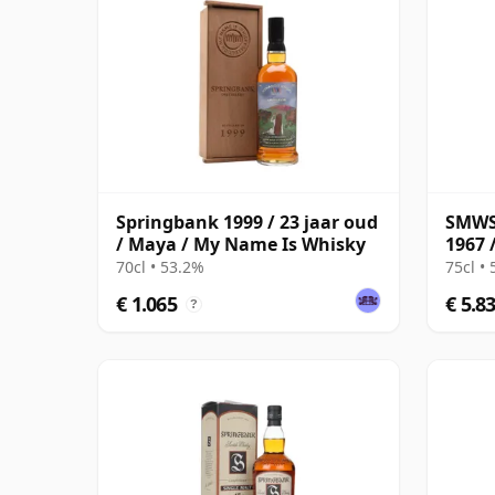
Springbank 1999 / 23 jaar oud
SMWS 
/ Maya / My Name Is Whisky
1967 
70cl • 53.2%
75cl •
€ 1.065
€ 5.8
?