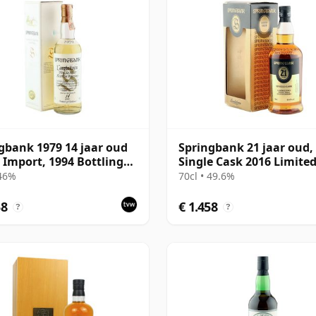
gbank 1979 14 jaar oud
Springbank 21 jaar oud,
r Import, 1994 Bottling
Single Cask 2016 Limite
Box
Edition with Box - Oloro
 46%
70cl • 49.6%
Sherry Butt
58
€ 1.458
?
?