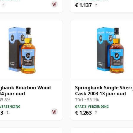
€ 1.137
?
?
ngbank Bourbon Wood
Springbank Single Sherr
14 jaar oud
Cask 2003 13 jaar oud
 55.8%
70cl • 56.1%
 VERZENDING
GRATIS VERZENDING
63
€ 1.263
?
?