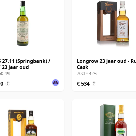
27.11 (Springbank) /
Longrow 23 jaar oud - 
/ 23 jaar oud
Cask
 50.4%
70cl • 42%
30
€ 534
?
?