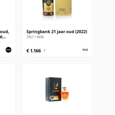
 oud,
Springbank 21 jaar oud (2022)
nd
70cl • 46%
€ 1.166
?