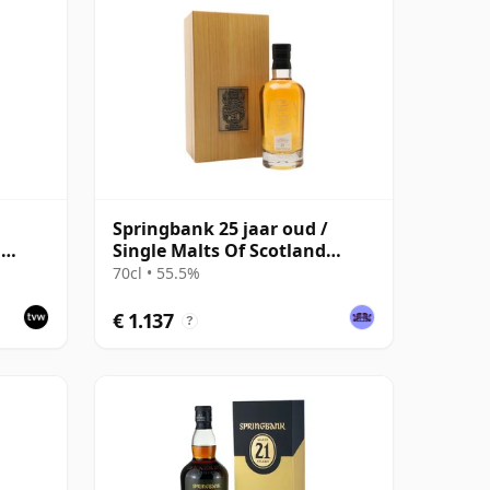
Springbank 25 jaar oud /
d
Single Malts Of Scotland
so
Director's Special
70cl • 55.5%
€ 1.137
?