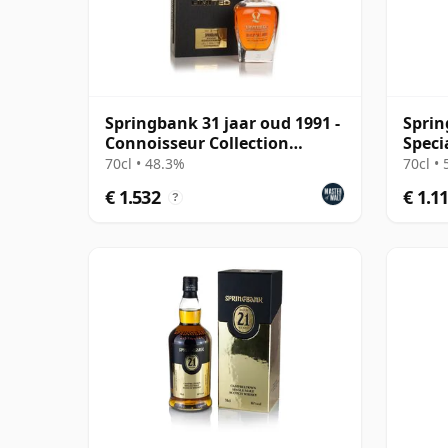
Springbank 31 jaar oud 1991 -
Sprin
Connoisseur Collection
Speci
(Limited)
Scotl
70cl • 48.3%
70cl •
€ 1.532
€ 1.1
?