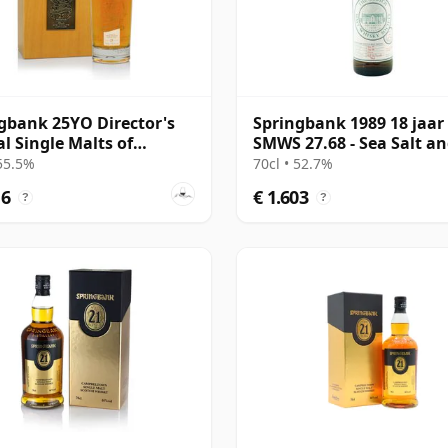
gbank 25YO Director's
Springbank 1989 18 jaar
al Single Malts of
SMWS 27.68 - Sea Salt a
and
Pork Crackling
 55.5%
70cl • 52.7%
16
€ 1.603
?
?