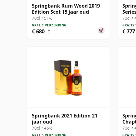
Springbank Rum Wood 2019
Sprin
Edition Scot 15 jaar oud
Serie
S 200
70cl • 51%
70cl •
GRATIS VERZENDING
GRATIS
€ 680
€ 777
?
Springbank 2021 Edition 21
Spri
jaar oud
Chapt
30 ja
70cl • 46%
70cl •
GRATIS VERZENDING
GRATIS