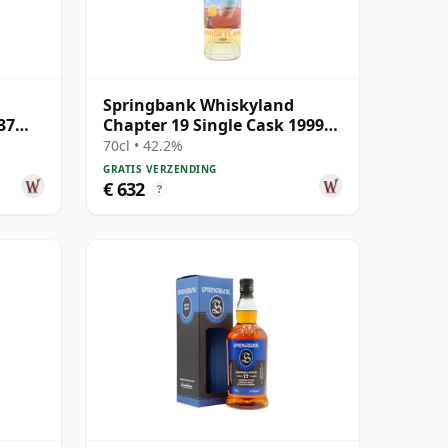
Springbank Whiskyland
37
Chapter 19 Single Cask 1999
25 jaar oud
70cl • 42.2%
GRATIS VERZENDING
€ 632
?