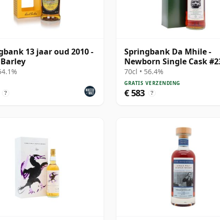
gbank 13 jaar oud 2010 -
Springbank Da Mhile -
 Barley
Newborn Single Cask #2
1992 15 jaar oud
 54.1%
70cl • 56.4%
GRATIS VERZENDING
€ 583
?
?