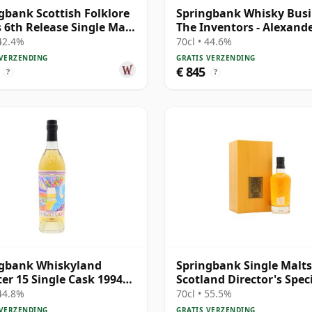
gbank Scottish Folklore
Springbank Whisky Busi
s 6th Release Single Malt
The Inventors - Alexand
0 21 jaar oud
Graham B 1997 28 jaar 
 42.4%
70cl • 44.6%
 VERZENDING
GRATIS VERZENDING
€ 845
?
?
ngbank Whiskyland
Springbank Single Malts
er 15 Single Cask 1994
Scotland Director's Spec
ar oud
Scotch 25 jaar oud
 44.8%
70cl • 55.5%
 VERZENDING
GRATIS VERZENDING