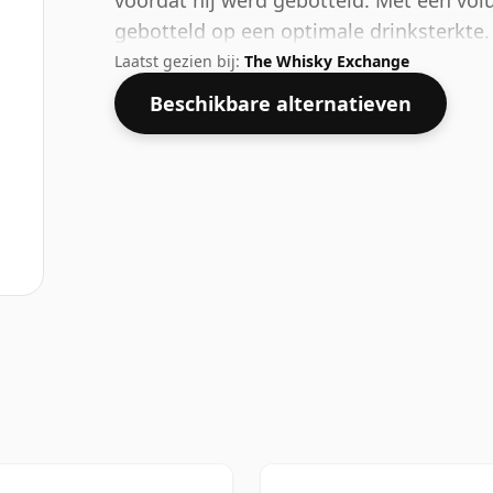
voordat hij werd gebotteld. Met een vo
gebotteld op een optimale drinksterkte.
Laatst gezien bij:
The Whisky Exchange
Beschikbare alternatieven