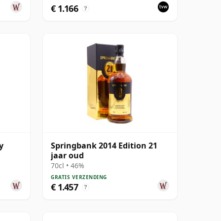
€ 1.166
?
y
Springbank 2014 Edition 21
jaar oud
70cl • 46%
GRATIS VERZENDING
€ 1.457
?