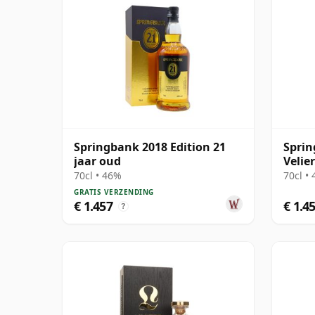
Springbank 2018 Edition 21
Sprin
jaar oud
Velie
with 
70cl • 46%
70cl •
GRATIS VERZENDING
€ 1.457
€ 1.4
?