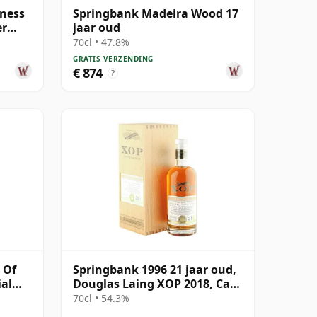
ness
Springbank Madeira Wood 17
er
jaar oud
oud
70cl • 47.8%
GRATIS VERZENDING
€ 874
?
 Of
Springbank 1996 21 jaar oud,
ial
Douglas Laing XOP 2018, Cask
12379
70cl • 54.3%