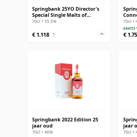
Springbank 25YO Director's
Sprin
Special Single Malts of
Conno
Scotland
Cask 
70cl • 55.5%
70cl •
GRATIS
€ 1.118
€ 1.7
?
Springbank 2022 Edition 25
Sprin
jaar oud
jaar 
70cl • 46%
70cl •