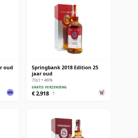
ar oud
Springbank 2018 Edition 25
jaar oud
70cl • 46%
GRATIS VERZENDING
€ 2.918
?