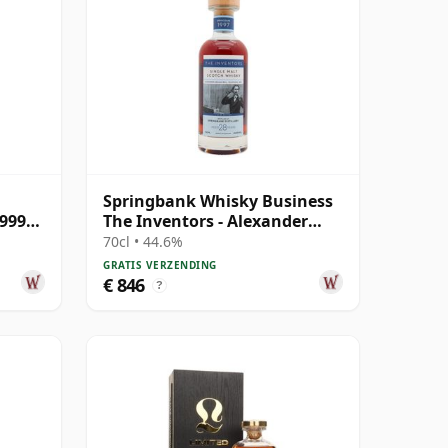
Springbank Whisky Business
1999
The Inventors - Alexander
Graham B 1997 28 jaar oud
70cl • 44.6%
GRATIS VERZENDING
€ 846
?