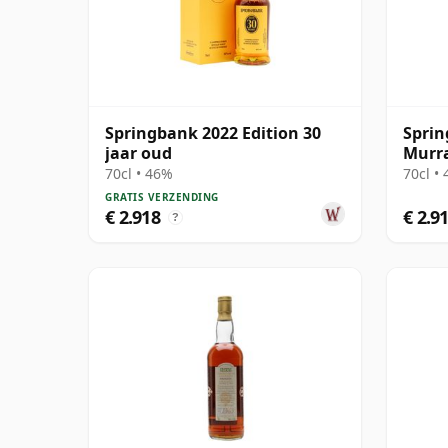
Springbank 2022 Edition 30
Sprin
jaar oud
Murr
Bottl
70cl • 46%
70cl •
GRATIS VERZENDING
€ 2.918
€ 2.9
?