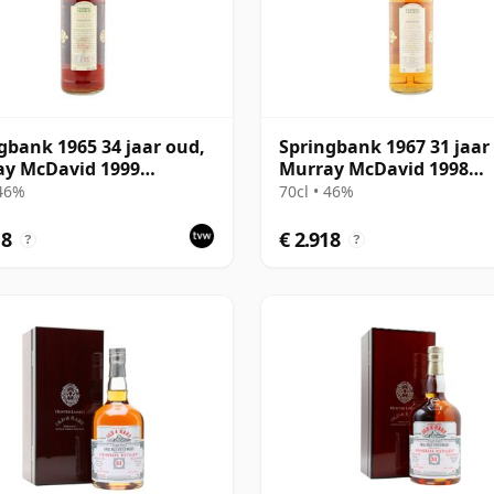
gbank 1965 34 jaar oud,
Springbank 1967 31 jaar
ay McDavid 1999
Murray McDavid 1998
ing - Cask #580
Bottling - Cask #1314
 46%
70cl • 46%
18
€ 2.918
?
?