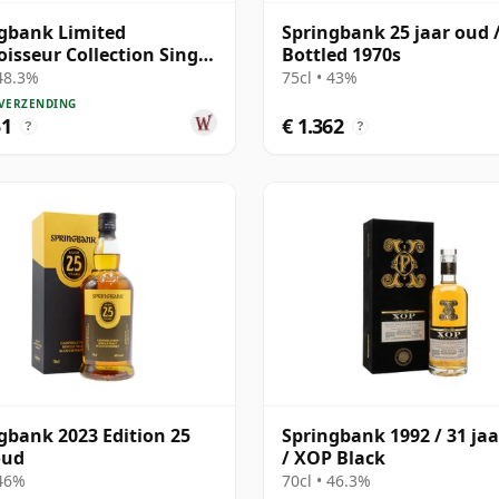
gbank Limited
Springbank 25 jaar oud 
isseur Collection Single
Bottled 1970s
#230 1991 31 jaar oud
 48.3%
75cl • 43%
 VERZENDING
51
€ 1.362
?
?
gbank 2023 Edition 25
Springbank 1992 / 31 ja
oud
/ XOP Black
 46%
70cl • 46.3%