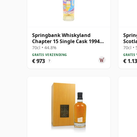
Springbank Whiskyland
Sprin
Chapter 15 Single Cask 1994
Scotl
30 jaar oud
Scotc
70cl • 44.8%
70cl •
GRATIS VERZENDING
GRATIS
€ 973
€ 1.1
?