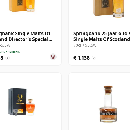
gbank Single Malts Of
Springbank 25 jaar oud 
and Director's Special
Single Malts Of Scotland
h 25 jaar oud
Director's Special
 55.5%
70cl • 55.5%
 VERZENDING
38
€ 1.138
?
?