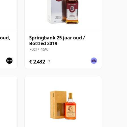
 oud,
Springbank 25 jaar oud /
Bottled 2019
70cl • 46%
€ 2.432
?