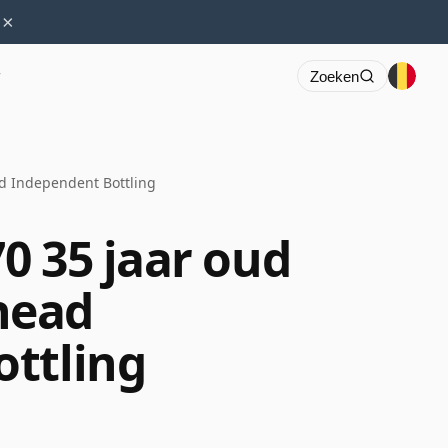
×
r
Zoeken
d Independent Bottling
0 35 jaar oud
head
ttling