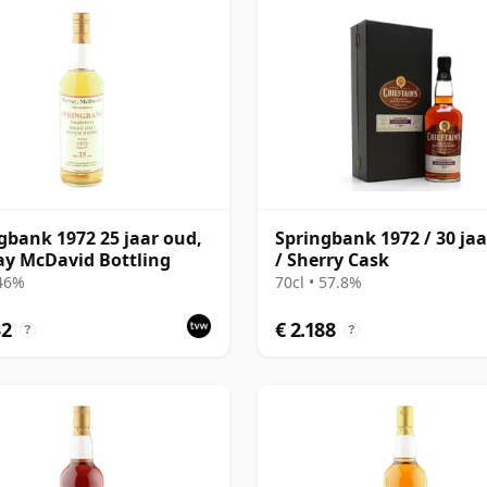
gbank 1972 25 jaar oud,
Springbank 1972 / 30 ja
y McDavid Bottling
/ Sherry Cask
 46%
70cl • 57.8%
32
€ 2.188
?
?