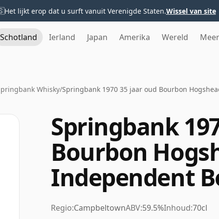
🇸
Het lijkt erop dat u surft vanuit Verenigde Staten.
Wissel van site
Schotland
Ierland
Japan
Amerika
Wereld
Mee
Springbank Whisky
/
Springbank 1970 35 jaar oud Bourbon Hogshea
Springbank 197
Bourbon Hogs
Independent Bo
Regio:
Campbeltown
ABV:
59.5%
Inhoud:
70cl