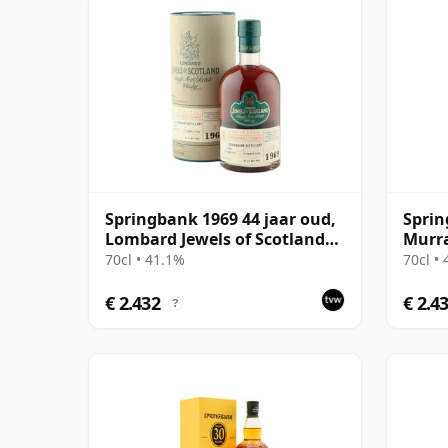
Springbank 1969 44 jaar oud,
Sprin
Lombard Jewels of Scotland
Murra
2014 Bottling with Tube
70cl • 41.1%
70cl •
€ 2.432
€ 2.4
?