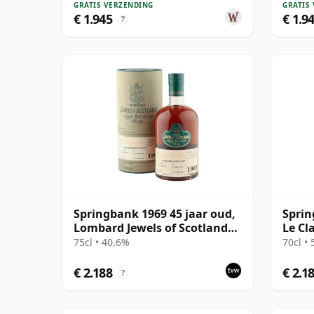
GRATIS VERZENDING
GRATIS
€ 1.945
€ 1.9
?
Springbank 1969 45 jaar oud,
Sprin
Lombard Jewels of Scotland
Le Cl
2014 Bottling with Tube
Bottl
75cl • 40.6%
70cl •
€ 2.188
€ 2.1
?