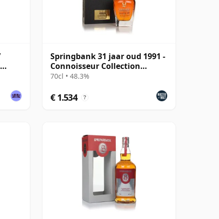
/
Springbank 31 jaar oud 1991 -
Connoisseur Collection
(Limited)
70cl • 48.3%
€ 1.534
?