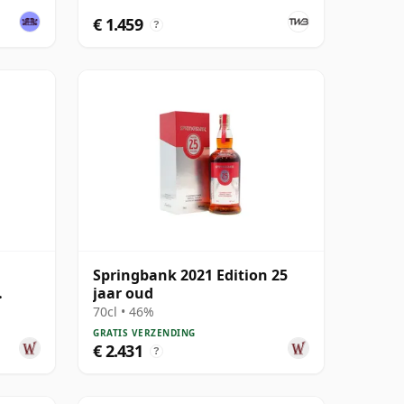
€ 1.459
?
Springbank 2021 Edition 25
jaar oud
70cl • 46%
GRATIS VERZENDING
€ 2.431
?