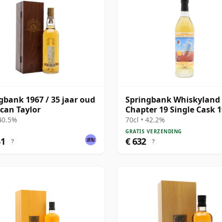
gbank 1967 / 35 jaar oud
Springbank Whiskyland
can Taylor
Chapter 19 Single Cask 
25 jaar oud
 40.5%
70cl • 42.2%
GRATIS VERZENDING
61
€ 632
?
?