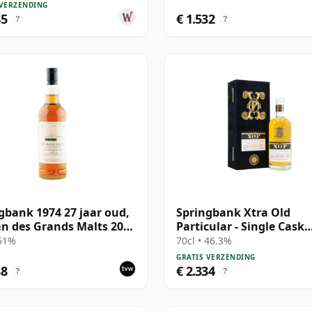
 VERZENDING
45
€ 1.532
?
?
gbank 1974 27 jaar oud,
Springbank Xtra Old
an des Grands Malts 2002
Particular - Single Cask
ing - Cask #2284
#18281 1992 31 jaar oud
 51%
70cl • 46.3%
GRATIS VERZENDING
88
€ 2.334
?
?