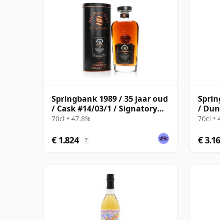
Springbank 1989 / 35 jaar oud
Sprin
/ Cask #14/03/1 / Signatory
/ Dun
Symington’s Choice
70cl • 47.8%
70cl •
€ 1.824
€ 3.1
?