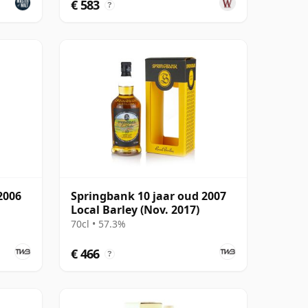
€ 583
?
2006
Springbank 10 jaar oud 2007
Local Barley (Nov. 2017)
70cl • 57.3%
€ 466
?