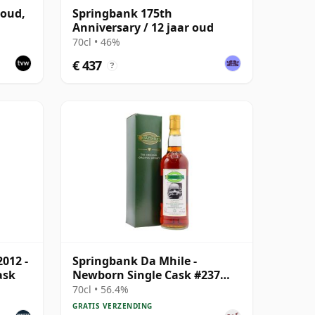
 oud,
Springbank 175th
Anniversary / 12 jaar oud
6
70cl • 46%
€ 437
?
012 -
Springbank Da Mhile -
ask
Newborn Single Cask #237
1992 15 jaar oud
70cl • 56.4%
GRATIS VERZENDING