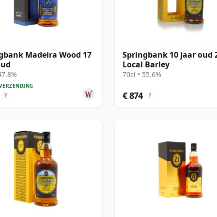
gbank Madeira Wood 17
Springbank 10 jaar oud 2
oud
Local Barley
 47.8%
70cl • 55.6%
 VERZENDING
€ 874
?
?