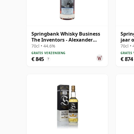
Springbank Whisky Business
Sprin
The Inventors - Alexander
jaar 
Graham B 1997 28 jaar oud
70cl • 44.6%
70cl •
GRATIS VERZENDING
GRATIS
€ 845
€ 874
?