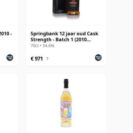
010 -
Springbank 12 jaar oud Cask
Strength - Batch 1 (2010
Release)
70cl • 54.6%
€ 971
?