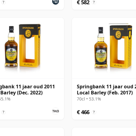
€ 582
?
?
gbank 11 jaar oud 2011
Springbank 11 jaar oud 
 Barley (Dec. 2022)
Local Barley (Feb. 2017)
 55.1%
70cl • 53.1%
€ 466
?
?