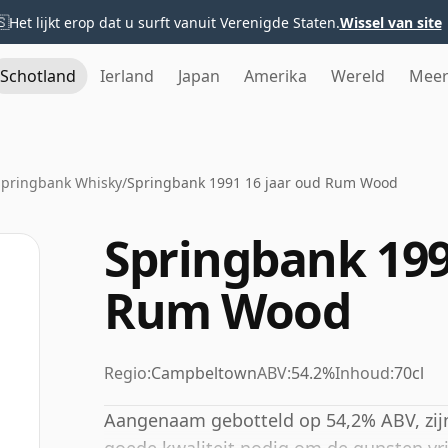
🇸
Het lijkt erop dat u surft vanuit Verenigde Staten.
Wissel van site
Schotland
Ierland
Japan
Amerika
Wereld
Mee
Springbank Whisky
/
Springbank 1991 16 jaar oud Rum Wood
Springbank 199
Rum Wood
Regio:
Campbeltown
ABV:
54.2%
Inhoud:
70cl
Aangenaam gebotteld op 54,2% ABV, zijn