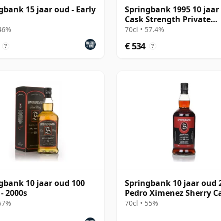
gbank 15 jaar oud - Early
Springbank 1995 10 jaar
Cask Strength Private
Bottling - Port Cask #44
 46%
70cl • 57.4%
€ 534
?
?
gbank 10 jaar oud 100
Springbank 10 jaar oud 2
 - 2000s
Pedro Ximenez Sherry C
 57%
70cl • 55%