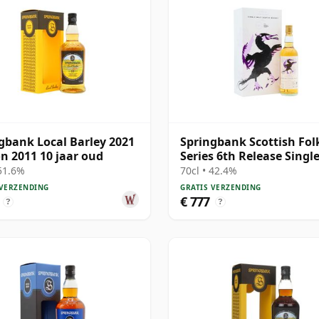
gbank Local Barley 2021
Springbank Scottish Fol
on 2011 10 jaar oud
Series 6th Release Singl
S 2000 21 jaar oud
 51.6%
70cl • 42.4%
 VERZENDING
GRATIS VERZENDING
€ 777
?
?