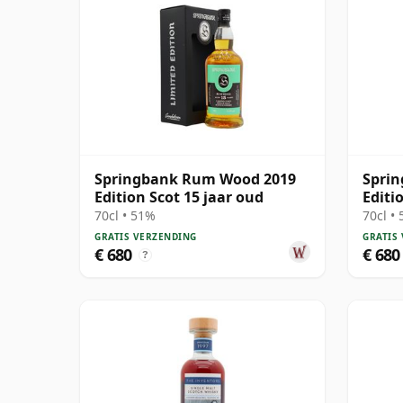
Springbank Rum Wood 2019
Sprin
Edition Scot 15 jaar oud
Editi
70cl • 51%
70cl •
GRATIS VERZENDING
GRATIS
€ 680
€ 680
?