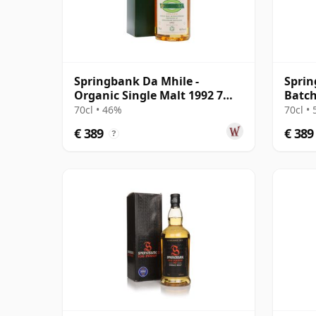
Springbank Da Mhile -
Sprin
Organic Single Malt 1992 7
Batch
jaar oud
70cl • 46%
70cl •
€ 389
€ 389
?