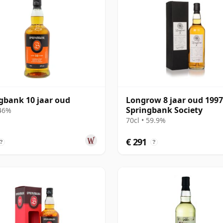
gbank 10 jaar oud
Longrow 8 jaar oud 1997
Springbank Society
 46%
70cl • 59.9%
€ 291
?
?