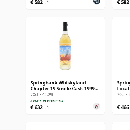
€ 582
€ 582
?
Springbank Whiskyland
Sprin
Chapter 19 Single Cask 1999
Local
25 jaar oud
70cl • 42.2%
70cl •
GRATIS VERZENDING
€ 632
€ 466
?