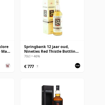
klore
Springbank 12 jaar oud,
e Malt
Nineties Red Thistle Bottling
with Box
70cl • 46%
€ 777
?