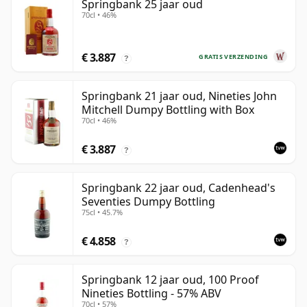
Springbank 25 jaar oud
70cl • 46%
€ 3.887
GRATIS VERZENDING
?
Springbank 21 jaar oud, Nineties John
Mitchell Dumpy Bottling with Box
70cl • 46%
€ 3.887
?
Springbank 22 jaar oud, Cadenhead's
Seventies Dumpy Bottling
75cl • 45.7%
€ 4.858
?
Springbank 12 jaar oud, 100 Proof
Nineties Bottling - 57% ABV
70cl • 57%