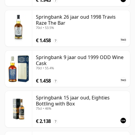
€ 1.943
?
Springbank 26 jaar oud 1998 Travis
Raze The Bar
70cl • 53.5%
€ 1.458
?
Springbank 9 jaar oud 1999 ODD Wine
Cask
70cl • 55.4%
€ 1.458
?
Springbank 15 jaar oud, Eighties
Bottling with Box
75cl • 46%
€ 2.138
?