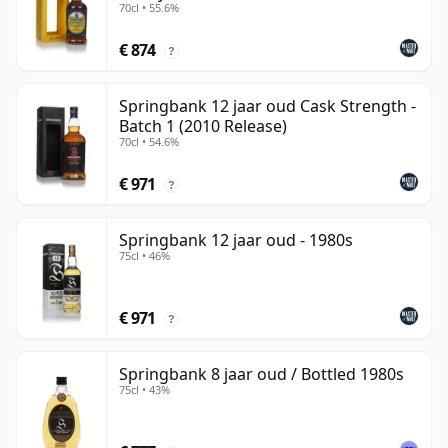
70cl • 55.6%
€ 874
?
Springbank 12 jaar oud Cask Strength -
Batch 1 (2010 Release)
70cl • 54.6%
€ 971
?
Springbank 12 jaar oud - 1980s
75cl • 46%
€ 971
?
Springbank 8 jaar oud / Bottled 1980s
75cl • 43%