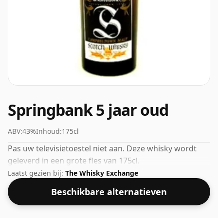
Springbank 5 jaar oud
ABV:
43%
Inhoud:
175cl
Pas uw televisietoestel niet aan. Deze whisky wordt
geleverd in een grote fles van 175cl.
Laatst gezien bij:
The Whisky Exchange
Beschikbare alternatieven