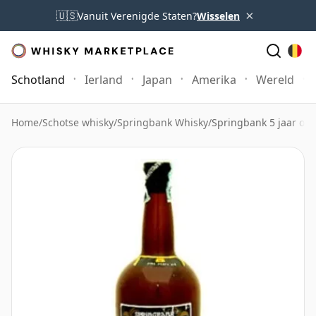
×
🇺🇸
Vanuit Verenigde Staten?
Wisselen
Schotland
Ierland
Japan
Amerika
Wereld
Home
/
Schotse whisky
/
Springbank Whisky
/
Springbank 5 jaar ou