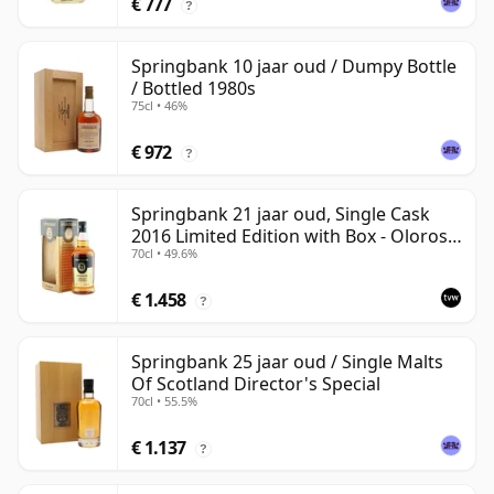
€ 777
?
Springbank 10 jaar oud / Dumpy Bottle
/ Bottled 1980s
75cl • 46%
€ 972
?
Springbank 21 jaar oud, Single Cask
2016 Limited Edition with Box - Oloroso
70cl • 49.6%
Sherry Butt
€ 1.458
?
Springbank 25 jaar oud / Single Malts
Of Scotland Director's Special
70cl • 55.5%
€ 1.137
?