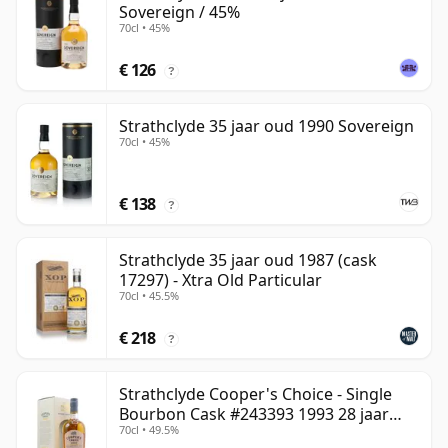
Sovereign / 45%
70cl • 45%
€ 126
?
Strathclyde 35 jaar oud 1990 Sovereign
70cl • 45%
€ 138
?
Strathclyde 35 jaar oud 1987 (cask
17297) - Xtra Old Particular
70cl • 45.5%
€ 218
?
Strathclyde Cooper's Choice - Single
Bourbon Cask #243393 1993 28 jaar
70cl • 49.5%
oud