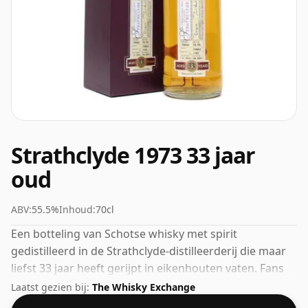
Strathclyde 1973 33 jaar
oud
ABV:
55.5%
Inhoud:
70cl
Een botteling van Schotse whisky met spirit
gedistilleerd in de Strathclyde-distilleerderij die maar
liefst 33 jaar heeft gerijpt in eikenhouten vaten. Fans
van whisky's met een hogere sterkte zullen niet
Laatst gezien bij:
The Whisky Exchange
teleurgesteld worden door deze botteling, die een