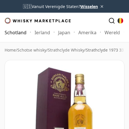
×
🇺🇸
Vanuit Verenigde Staten?
Wisselen
Schotland
Ierland
Japan
Amerika
Wereld
Home
/
Schotse whisky
/
Strathclyde Whisky
/
Strathclyde 1973 33 j