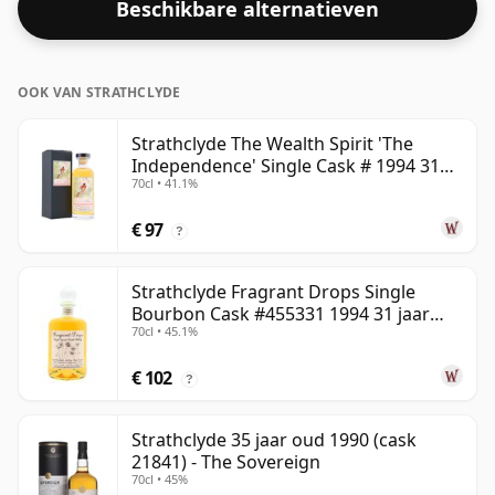
Beschikbare alternatieven
alcoholpercentage van 55,5% heeft.
OOK VAN STRATHCLYDE
Strathclyde The Wealth Spirit 'The
Independence' Single Cask # 1994 31
70cl • 41.1%
jaar oud
€ 97
?
Strathclyde Fragrant Drops Single
Bourbon Cask #455331 1994 31 jaar
70cl • 45.1%
oud
€ 102
?
Strathclyde 35 jaar oud 1990 (cask
21841) - The Sovereign
70cl • 45%