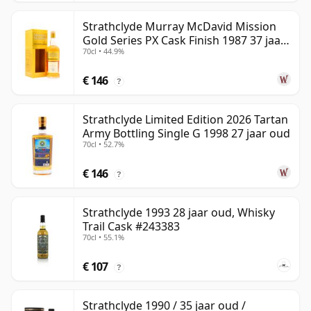
Strathclyde Murray McDavid Mission
Gold Series PX Cask Finish 1987 37 jaar
70cl • 44.9%
oud
€ 146
?
Strathclyde Limited Edition 2026 Tartan
Army Bottling Single G 1998 27 jaar oud
70cl • 52.7%
€ 146
?
Strathclyde 1993 28 jaar oud, Whisky
Trail Cask #243383
70cl • 55.1%
€ 107
?
Strathclyde 1990 / 35 jaar oud /