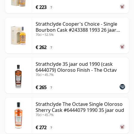
€ 223
?
Strathclyde Cooper's Choice - Single
Bourbon Cask #243388 1993 26 jaar
70cl • 52.5%
oud
€ 262
?
Strathclyde 35 jaar oud 1990 (cask
6444079) Oloroso Finish - The Octav
70cl • 45.7%
€ 265
?
Strathclyde The Octave Single Oloroso
Sherry Cask #6444079 1990 35 jaar oud
70cl • 45.7%
€ 272
?