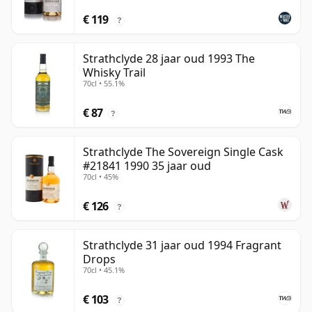
€ 119
?
Strathclyde 28 jaar oud 1993 The
Whisky Trail
70cl • 55.1%
€ 87
?
Strathclyde The Sovereign Single Cask
#21841 1990 35 jaar oud
70cl • 45%
€ 126
?
Strathclyde 31 jaar oud 1994 Fragrant
Drops
70cl • 45.1%
€ 103
?