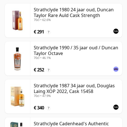
Strathclyde 1980 24 jaar oud, Duncan
Taylor Rare Auld Cask Strength
70cl • 62.6%
€ 291
?
Strathclyde 1990 / 35 jaar oud / Duncan
Taylor Octave
70cl • 46.1%
€ 252
?
Strathclyde 1987 34 jaar oud, Douglas
Laing XOP 2022, Cask 15458
70cl • 47.9%
€ 340
?
Strathclyde Cadenhead's Authentic