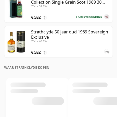
Collection Single Grain Scot 1989 30
70cl • 52.1%
jaar oud
€ 582
GRATIS VERZENDING
?
Strathclyde 50 jaar oud 1969 Sovereign
Exclusive
70cl • 40.1%
€ 582
?
WAAR STRATHCLYDE KOPEN