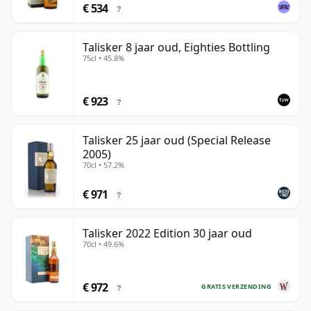
€ 534
?
Talisker 8 jaar oud, Eighties Bottling
75cl • 45.8%
€ 923
?
Talisker 25 jaar oud (Special Release
2005)
70cl • 57.2%
€ 971
?
Talisker 2022 Edition 30 jaar oud
70cl • 49.6%
€ 972
GRATIS VERZENDING
?