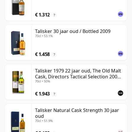
€ 1.312
?
Talisker 30 jaar oud / Bottled 2009
70cl • 53.1%
€ 1.458
?
Talisker 1979 22 jaar oud, The Old Malt
Cask, Directors Tactical Selection 2001
70cl • 50%
Bottling
€ 1.943
?
Talisker Natural Cask Strength 30 jaar
oud
70cl • 51.9%