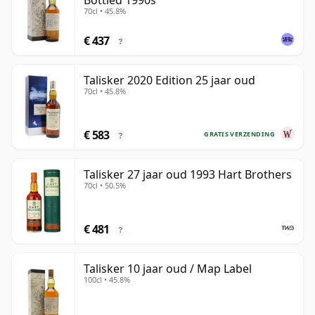
Bottled 1990s
70cl • 45.8%
€ 437
?
Talisker 2020 Edition 25 jaar oud
70cl • 45.8%
€ 583
GRATIS VERZENDING
?
Talisker 27 jaar oud 1993 Hart Brothers
70cl • 50.5%
€ 481
?
Talisker 10 jaar oud / Map Label
100cl • 45.8%