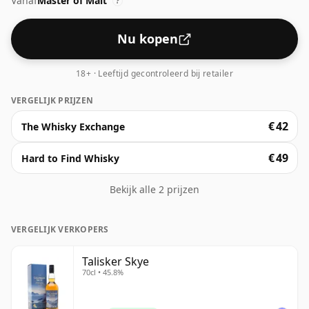
Vanaf
Master of Malt
steenfruit, zoals sinaasappel, appel en peer, geeft een
?
toegankelijke draai aan het traditioneel robuuste
karakter van Talisker. Deze whisky is zoet en toch
Nu kopen
hartig, verzacht maar zeker niet verlegen.
18+ · Leeftijd gecontroleerd bij retailer
VERGELIJK PRIJZEN
€ 42
The Whisky Exchange
€ 49
Hard to Find Whisky
Bekijk alle 2 prijzen
VERGELIJK VERKOPERS
Talisker Skye
70cl • 45.8%