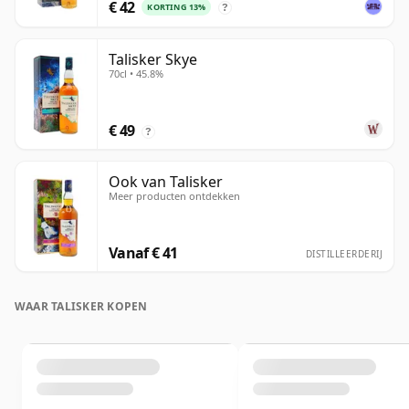
€ 42
KORTING 13%
?
Talisker Skye
70cl • 45.8%
€ 49
?
Ook van Talisker
Meer producten ontdekken
Vanaf € 41
DISTILLEERDERIJ
WAAR TALISKER KOPEN