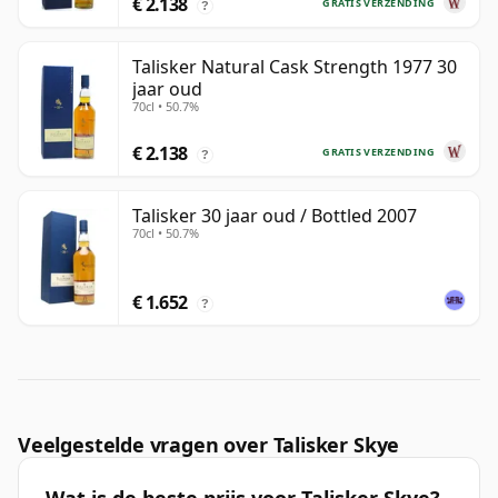
€ 2.138
GRATIS VERZENDING
?
Talisker Natural Cask Strength 1977 30
jaar oud
70cl • 50.7%
€ 2.138
GRATIS VERZENDING
?
Talisker 30 jaar oud / Bottled 2007
70cl • 50.7%
€ 1.652
?
Veelgestelde vragen over Talisker Skye