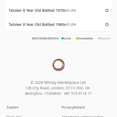
Talisker 8 Year Old Bottled 1970s
45.8%
Talisker 8 Year Old Bottled 1980s
45.8%
BESCHIKBAARHEID:
Goed
Gemiddeld
Beperkt
© 2026 Whisky Marketplace Ltd.
128 City Road, London, EC1V 2NX, UK ·
Bedrijfsnr. 17204643
·
VAT 519 9116 71
Zoeken
Privacybeleid
Over ons
Algemene voorwaarden