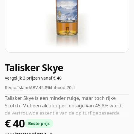
Talisker Skye
Vergelijk 3 prijzen vanaf € 40
Regio:
Island
ABV:
45.8%
Inhoud:
70cl
Talisker Skye is een minder ruige, maar toch rijke
Scotch. Met een alcoholpercentage van 45,8% wordt
de vertrouwde essentie van de op turf gebaseerde
€ 40
rook van Talisker gecombineerd met de zoete
Beste prijs
specerijen van zwarte peper. De aanwezigheid van