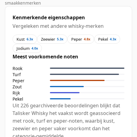
smaakkenmerken
Kenmerkende eigenschappen
Vergeleken met andere whisky-merken
Kust
Zeewier
Peper
Pekel
6.3x
5.3x
4.8x
4.3x
Jodium
4.0x
Meest voorkomende noten
Rook
Turf
Peper
Zout
Rijk
Pekel
Uit 226 gearchiveerde beoordelingen blijkt dat
Talisker Whisky het vaakst wordt geassocieerd
met rook, turf en peper-noten, waarbij kust,
zeewier en peper vaker voorkomt dan het
categorie-gemiddelde.