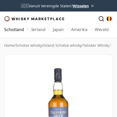
×
🇺🇸
Vanuit Verenigde Staten?
Wisselen
Schotland
Ierland
Japan
Amerika
Wereld
Home
/
Schotse whisky
/
Island Schotse whisky
/
Talisker Whisky
/
Tal