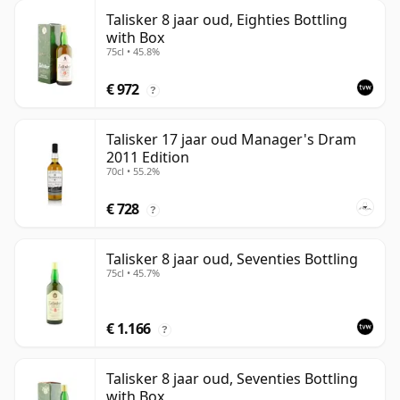
Talisker 8 jaar oud, Eighties Bottling
with Box
75cl • 45.8%
€ 972
?
Talisker 17 jaar oud Manager's Dram
2011 Edition
70cl • 55.2%
€ 728
?
Talisker 8 jaar oud, Seventies Bottling
75cl • 45.7%
€ 1.166
?
Talisker 8 jaar oud, Seventies Bottling
with Box