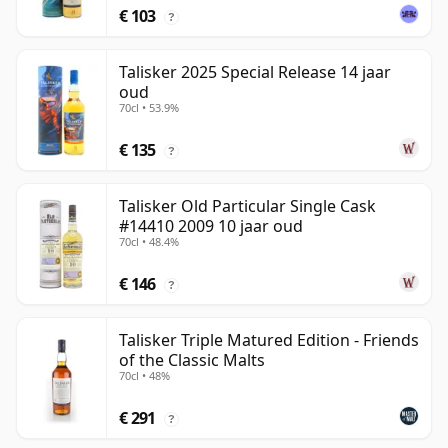
€ 103
?
Talisker 2025 Special Release 14 jaar
oud
70cl • 53.9%
€ 135
?
Talisker Old Particular Single Cask
#14410 2009 10 jaar oud
70cl • 48.4%
€ 146
?
Talisker Triple Matured Edition - Friends
of the Classic Malts
70cl • 48%
€ 291
?