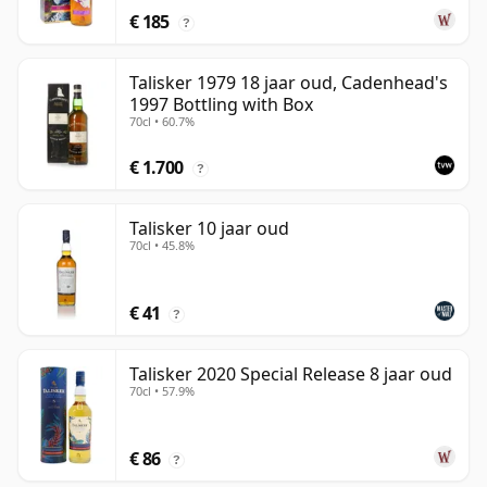
€ 185
?
Talisker 1979 18 jaar oud, Cadenhead's
1997 Bottling with Box
70cl • 60.7%
€ 1.700
?
Talisker 10 jaar oud
70cl • 45.8%
€ 41
?
Talisker 2020 Special Release 8 jaar oud
70cl • 57.9%
€ 86
?