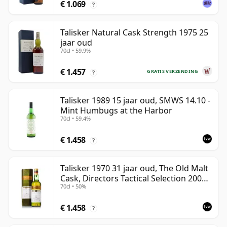
€ 1.069
?
Talisker Natural Cask Strength 1975 25
jaar oud
70cl • 59.9%
€ 1.457
GRATIS VERZENDING
?
Talisker 1989 15 jaar oud, SMWS 14.10 -
Mint Humbugs at the Harbor
70cl • 59.4%
€ 1.458
?
Talisker 1970 31 jaar oud, The Old Malt
Cask, Directors Tactical Selection 2002
70cl • 50%
Bottling
€ 1.458
?